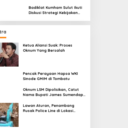
Potensimu Maksimalkan Performamu
Badiklat Kumham Sulut Ikuti
Diskusi Strategi Kebijakan
Permenkumham No 15 Tahun
2020
tra
Ketua Aliansi Suak: Proses
Oknum Yang Bersalah
Pencak Perayaan Hapsa WKI
Sinode GMIM di Tombatu
Oknum LSM Dipolisikan, Catut
Nama Bupati James Sumendap
dan Tipu Investor Rp 200 Juta
Lawan Aturan, Penambang
Rusak Police Line di Lokasi
Tambang di Mitra: Tangkap
Mereka!!