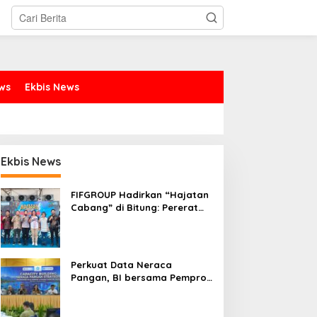
ews
Ekbis News
Ekbis News
FIFGROUP Hadirkan “Hajatan
Cabang” di Bitung: Pererat
Silaturahmi, Dukung Ekonomi
Lokal & Tawarkan Beragam
Promo Khusus
Perkuat Data Neraca
Pangan, BI bersama Pemprov
Sulut Genjot Stabilitas Harga
dan Kendalikan Inflasi