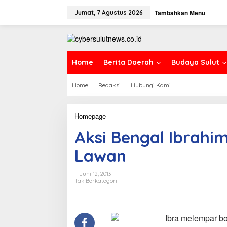
L
Tambahkan Menu
e
Jumat, 7 Agustus 2026
w
a
t
i
k
Home
Berita Daerah
Budaya Sulut
e
k
Home
Redaksi
Hubungi Kami
o
n
t
e
Homepage
A
n
k
Aksi Bengal Ibrahi
s
i
Lawan
B
e
n
Juni 12, 2013
g
Tak Berkategori
a
l
I
b
Ibra melempar bol
r