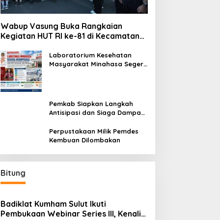
Wabup Vasung Buka Rangkaian
Kegiatan HUT RI ke-81 di Kecamatan
Tompaso Raya
Laboratorium Kesehatan
Masyarakat Minahasa Segera
Beroperasi, Ini Kegunaannya
Pemkab Siapkan Langkah
Antisipasi dan Siaga Dampak
El Nino di Minahasa
Perpustakaan Milik Pemdes
Kembuan Dilombakan
Bitung
Badiklat Kumham Sulut Ikuti
Pembukaan Webinar Series III, Kenali