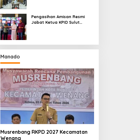
Seri II Piala Presiden di
Tompaso
Pengasihan Amisan Resmi
Jabat Ketua KPID Sulut
Gantikan Truly Kerap
Manado
Musrenbang RKPD 2027 Kecamatan
Wenang