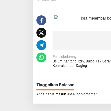
n
Ibra melempar bol
N
Pos sebelumnya
Belum Kantongi Izin, Bulog Tak Bera
a
Kontrak Impor Daging
v
i
g
Tinggalkan Balasan
a
Anda harus
masuk
untuk berkomentar.
s
i