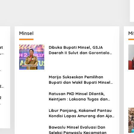
Minsel
Mi
at
Dibuka Bupati Minsel, GSJA
,
Daerah II Sulut dan Gorontalo
dam
Sukses Gelar Rakerda di
Amurang
Marijo Sukseskan Pemilihan
Bupati dan Wakil Bupati Minsel
2
Tahun 2024
Ratusan PKD Minsel Dilantik,
2
Keintjem : Laksana Tugas dan
Tanggungjawab Dengan Baik
ar
Libur Panjang, Kakanwil Pantau
Kondisi Lapas Amurang dan Ajak
WBP Patuhi Aturan Yang Berlaku
Bawaslu Minsel Evaluasi Dan
Seleksi Panwaslu Kecamatan