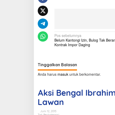
a
h
i
m
o
v
i
N
Pos sebelumnya
c
Belum Kantongi Izin, Bulog Tak Bera
T
a
Kontrak Impor Daging
e
v
r
h
i
a
g
d
Tinggalkan Balasan
a
a
p
Anda harus
masuk
untuk berkomentar.
K
s
i
i
p
Aksi Bengal Ibrahi
e
p
r
Lawan
o
L
a
s
w
Juni 12, 2013
a
Tak Berkategori