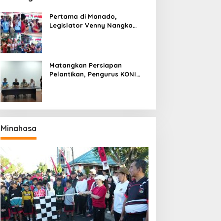
Pertama di Manado,
Legislator Venny Nangka
Ramaikan Figura Kampung
Titiwungen Utara
Matangkan Persiapan
Pelantikan, Pengurus KONI
Manado Gelar Rapat
Perdana
Minahasa