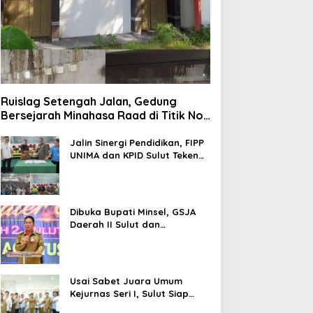
Ruislag Setengah Jalan, Gedung
Bersejarah Minahasa Raad di Titik Nol
Manado Milik TNI-AL
Jalin Sinergi Pendidikan, FIPP
UNIMA dan KPID Sulut Teken
Kerja Sama; Mahasiswa Baru
Antusias Serap Materi Literasi
Penyiaran
Dibuka Bupati Minsel, GSJA
Daerah II Sulut dan
Gorontalo Sukses Gelar
Rakerda di Amurang
Usai Sabet Juara Umum
Kejurnas Seri I, Sulut Siap
Gelar Kejurnas Pacuan Kuda