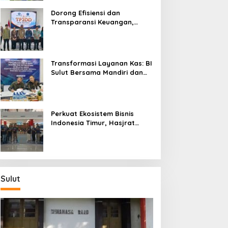
Dorong Efisiensi dan
Transparansi Keuangan,
Sitaro Percepat Laju
Digitalisasi Transaksi
Bersama BI Sulut
Transformasi Layanan Kas: BI
Sulut Bersama Mandiri dan
SulutGo Luncurkan Sentra
Kas Mitra Utama, Jangkau
Wilayah Kepulauan
Perkuat Ekosistem Bisnis
Indonesia Timur, Hasjrat
Toyota Luncurkan New Hilux
Generasi ke-9 di Manado
Sulut