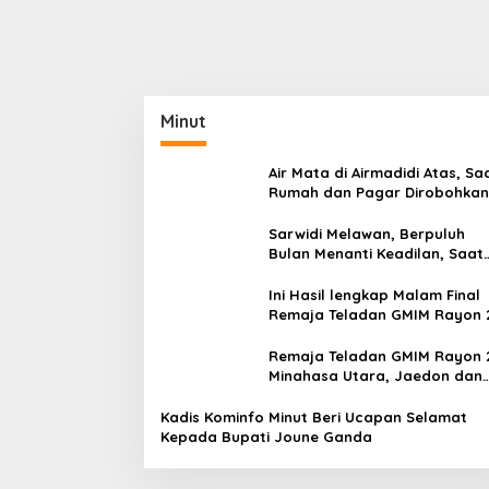
Minut
Air Mata di Airmadidi Atas, Sa
Rumah dan Pagar Dirobohkan
Harapan Keadilan Belum Pa
Sarwidi Melawan, Berpuluh
Bulan Menanti Keadilan, Saat
Eksekusi Menjelang Justru
Harapan Diuji
Ini Hasil lengkap Malam Final
Remaja Teladan GMIM Rayon 
Minut Tahun 2026
Remaja Teladan GMIM Rayon 
Minahasa Utara, Jaedon dan
Gracia Bersinar dan Raih Gel
Bergengsi
Kadis Kominfo Minut Beri Ucapan Selamat
Kepada Bupati Joune Ganda