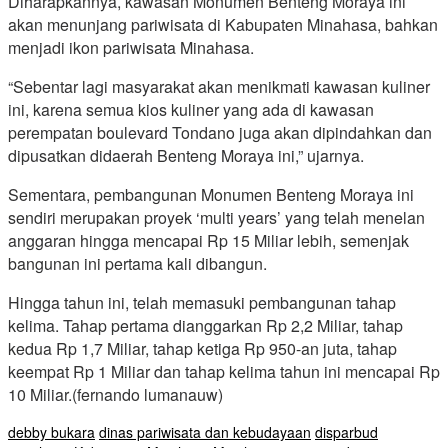
Diharapkannya, kawasan Monumen Benteng Moraya ini
akan menunjang pariwisata di Kabupaten Minahasa, bahkan
menjadi ikon pariwisata Minahasa.
“Sebentar lagi masyarakat akan menikmati kawasan kuliner
ini, karena semua kios kuliner yang ada di kawasan
perempatan boulevard Tondano juga akan dipindahkan dan
dipusatkan didaerah Benteng Moraya ini,” ujarnya.
Sementara, pembangunan Monumen Benteng Moraya ini
sendiri merupakan proyek ‘multi years’ yang telah menelan
anggaran hingga mencapai Rp 15 Miliar lebih, semenjak
bangunan ini pertama kali dibangun.
Hingga tahun ini, telah memasuki pembangunan tahap
kelima. Tahap pertama dianggarkan Rp 2,2 Miliar, tahap
kedua Rp 1,7 Miliar, tahap ketiga Rp 950-an juta, tahap
keempat Rp 1 Miliar dan tahap kelima tahun ini mencapai Rp
10 Miliar.(fernando lumanauw)
debby bukara
dinas pariwisata dan kebudayaan
disparbud