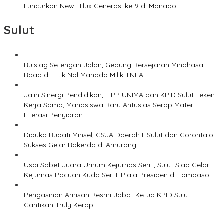
Luncurkan New Hilux Generasi ke-9 di Manado
Sulut
Ruislag Setengah Jalan, Gedung Bersejarah Minahasa
Raad di Titik Nol Manado Milik TNI-AL
Jalin Sinergi Pendidikan, FIPP UNIMA dan KPID Sulut Teken
Kerja Sama; Mahasiswa Baru Antusias Serap Materi
Literasi Penyiaran
Dibuka Bupati Minsel, GSJA Daerah II Sulut dan Gorontalo
Sukses Gelar Rakerda di Amurang
Usai Sabet Juara Umum Kejurnas Seri I, Sulut Siap Gelar
Kejurnas Pacuan Kuda Seri II Piala Presiden di Tompaso
Pengasihan Amisan Resmi Jabat Ketua KPID Sulut
Gantikan Truly Kerap