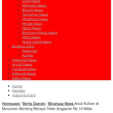
Sulut News
Manado News
Bitung News
Tomohon News
Minahasa News
Minsel News
Minut News
Bolmong Raya News
Mitra News
Nusa Utara News
Budaya Sulut
Kesenian
Kuliner
Nasional News
World News
Football News
Editorial News
Ekbis News
Home
Redaksi
Hubungi Kami
Homepage
/
Berita Daerah
/
Minahasa News
Areal Kuliner di
Monumen Benteng Moraya Telan Anggaran Rp 10 Miliar