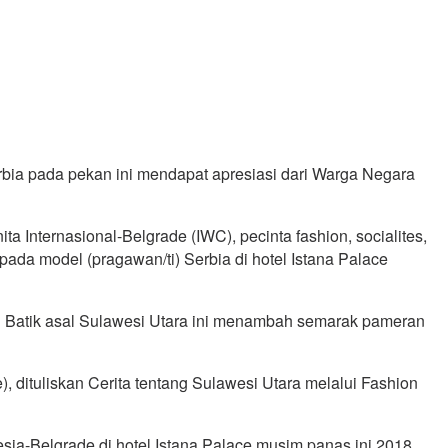
erbia pada pekan ini mendapat apresiasi dari Warga Negara
a Internasional-Belgrade (IWC), pecinta fashion, socialites,
pada model (pragawan/ti) Serbia di hotel Istana Palace
an Batik asal Sulawesi Utara ini menambah semarak pameran
dituliskan Cerita tentang Sulawesi Utara melalui Fashion
ia-Belgrade di hotel Istana Palace musim panas ini 2018.