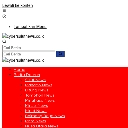
Lewati ke konten
Tambahkan Menu
Home
Berita Daerah
Sulut News
Manado News
Bitung News
Tomohon News
Minahasa News
Minsel News
Minut News
Bolmong Raya News
Mitra News
Nusa Utara News