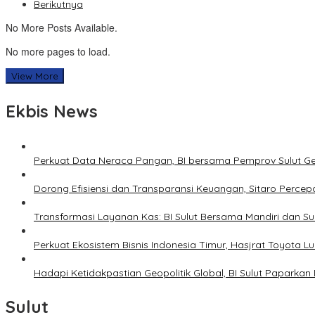
Berikutnya
No More Posts Available.
No more pages to load.
View More
Ekbis News
Perkuat Data Neraca Pangan, BI bersama Pemprov Sulut Genj
Dorong Efisiensi dan Transparansi Keuangan, Sitaro Percepat
Transformasi Layanan Kas: BI Sulut Bersama Mandiri dan S
Perkuat Ekosistem Bisnis Indonesia Timur, Hasjrat Toyota L
Hadapi Ketidakpastian Geopolitik Global, BI Sulut Paparkan
Sulut