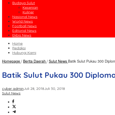
Budaya Sulut
Kesenian
Kuliner
Nasional News
World News
Football News
Editorial News
Ekbis News
Home
Redaksi
Hubungi Kami
Homepage
/
Berita Daerah
/
Sulut News
Batik Sulut Pukau 300 Diplo
Batik Sulut Pukau 300 Diploma
cyber admin
Juli 28, 2018
Juli 30, 2018
Sulut News