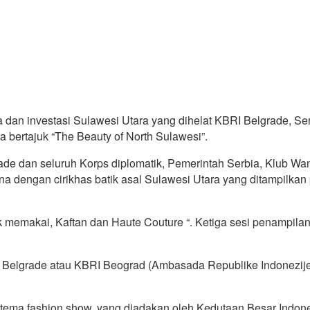
a dan investasi Sulawesi Utara yang dihelat KBRI Belgrade, S
 bertajuk “The Beauty of North Sulawesi”.
ade dan seluruh Korps diplomatik, Pemerintah Serbia, Klub Wanit
na dengan cirikhas batik asal Sulawesi Utara yang ditampilkan 
tuk memakai, Kaftan dan Haute Couture “. Ketiga sesi penampil
Belgrade atau KBRI Beograd (Ambasada Republike Indonezije), 
tema fashion show, yang diadakan oleh Kedutaan Besar Indones