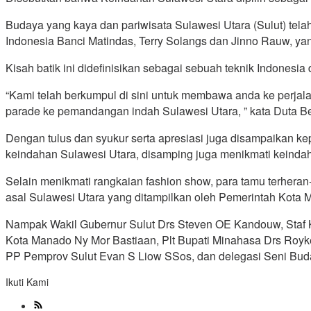
Budaya yang kaya dan pariwisata Sulawesi Utara (Sulut) telah
Indonesia Banci Matindas, Terry Solangs dan Jinno Rauw, ya
Kisah batik ini didefinisikan sebagai sebuah teknik Indonesi
“Kami telah berkumpul di sini untuk membawa anda ke perjal
parade ke pemandangan indah Sulawesi Utara, ” kata Duta Be
Dengan tulus dan syukur serta apresiasi juga disampaikan k
keindahan Sulawesi Utara, disamping juga menikmati keindah
Selain menikmati rangkaian fashion show, para tamu terheran-
asal Sulawesi Utara yang ditampilkan oleh Pemerintah Kota
Nampak Wakil Gubernur Sulut Drs Steven OE Kandouw, Staf
Kota Manado Ny Mor Bastiaan, Plt Bupati Minahasa Drs Ro
PP Pemprov Sulut Evan S Liow SSos, dan delegasi Seni Buda
Ikuti Kami