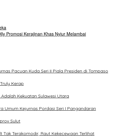
eka
Olly Promosi Kerajinan Khas Nyiur Melambai
jurnas Pacuan Kuda Seri II Piala Presiden di Tompaso
Truly Kerap
a Adalah Kekuatan Sulawesi Utara
uara Umum Kejurnas Pordasi Seri I Pangandaran
prov Sulut
lt Tak Terakomodir, Raut Kekecewaan Terlihat