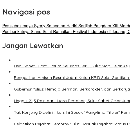
Navigasi pos
Pos sebelumnya
Syerly Sompotan Hadiri Sertijab Pangdam XIII Merd
Pos berikutnya
Stand Sulut Ramaikan Festival Indonesia di Jepang, 
Jangan Lewatkan
Usai Sabet Juara Umum Kejurnas Seri I, Sulut Siap Gelar Ke
Pengasihan Amisan Resmi Jabat Ketua KPID Sulut Gantikan 
Gubernur Yulius: Remaja Beriman, Berkarakter, dan Berkary
Unggul 21,5 Poin dari Juara Bertahan, Sulut Sabet Gelar J
Tak Kunjung Didefinitifkan, Ini Sosok “Pang-lima Tituler” Pem
Pelantikan Pejabat Pemprov Sulut, Banyak Pejabat Status P