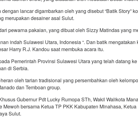
 dengan lancar digambarkan oleh yang disebut “Batik Story” ko
ng merupakan desainer asal Sulut.
a dari pewarna pakaian, yang dibuat oleh Sizzy Matindas yang 
anan indah Sulawesi Utara, Indonesia “. Dan batik mengatakan
sar Harry R.J. Kandou saat membuka acara itu.
epada Pemerintah Provinsi Sulawesi Utara yang telah datang k
an di Serbia.
heran oleh tarian tradisional yang persembahkan oleh kelompok
 Manado dan Temboan group.
 Khusus Gubernur Pdt Lucky Rumopa STh, Wakil Walikota Ma
yke Mewoh bersama Ketua TP PKK Kabupaten Minahasa, Ketua 
ya Sulut.