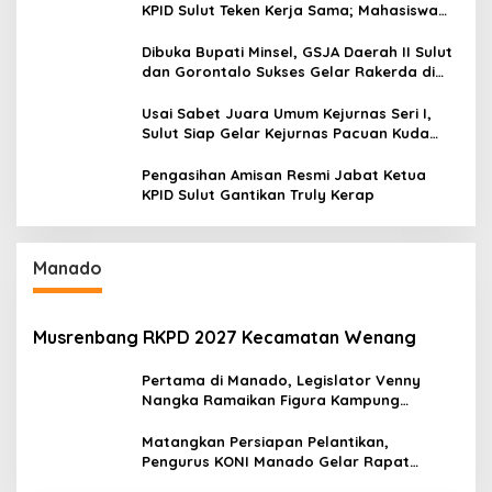
KPID Sulut Teken Kerja Sama; Mahasiswa
Baru Antusias Serap Materi Literasi
Penyiaran
Dibuka Bupati Minsel, GSJA Daerah II Sulut
dan Gorontalo Sukses Gelar Rakerda di
Amurang
Usai Sabet Juara Umum Kejurnas Seri I,
Sulut Siap Gelar Kejurnas Pacuan Kuda
Seri II Piala Presiden di Tompaso
Pengasihan Amisan Resmi Jabat Ketua
KPID Sulut Gantikan Truly Kerap
Manado
Musrenbang RKPD 2027 Kecamatan Wenang
Pertama di Manado, Legislator Venny
Nangka Ramaikan Figura Kampung
Titiwungen Utara
Matangkan Persiapan Pelantikan,
Pengurus KONI Manado Gelar Rapat
Perdana