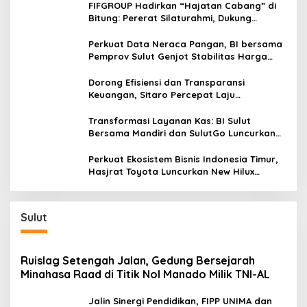
r
FIFGROUP Hadirkan “Hajatan Cabang” di
s
m
Bitung: Pererat Silaturahmi, Dukung
a
Ekonomi Lokal & Tawarkan Beragam
s
Promo Khusus
Perkuat Data Neraca Pangan, BI bersama
i
Pemprov Sulut Genjot Stabilitas Harga
dan Kendalikan Inflasi
Dorong Efisiensi dan Transparansi
Keuangan, Sitaro Percepat Laju
Digitalisasi Transaksi Bersama BI Sulut
Transformasi Layanan Kas: BI Sulut
Bersama Mandiri dan SulutGo Luncurkan
Sentra Kas Mitra Utama, Jangkau Wilayah
Kepulauan
Perkuat Ekosistem Bisnis Indonesia Timur,
Hasjrat Toyota Luncurkan New Hilux
Generasi ke-9 di Manado
Sulut
Ruislag Setengah Jalan, Gedung Bersejarah
Minahasa Raad di Titik Nol Manado Milik TNI-AL
Jalin Sinergi Pendidikan, FIPP UNIMA dan