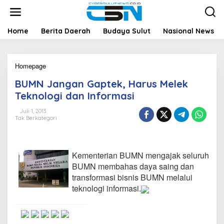
L
e
w
a
Home
Berita Daerah
Budaya Sulut
Nasional News
t
i
k
Homepage
B
e
U
k
BUMN Jangan Gaptek, Harus Melek
M
o
N
n
Teknologi dan Informasi
J
t
a
e
Juli 1, 2013
Tak Berkategori
n
n
g
a
n
Kementerian BUMN mengajak seluruh
G
a
BUMN membahas daya saing dan
p
transformasi bisnis BUMN melalui
t
teknologi informasi.
e
k
,
H