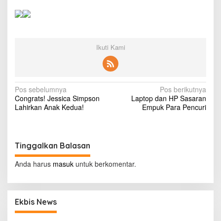
a
r
u
s
M
Ikuti Kami
e
l
e
k
T
N
Pos sebelumnya
Pos berikutnya
e
Congrats! Jessica Simpson
Laptop dan HP Sasaran
k
a
Lahirkan Anak Kedua!
Empuk Para Pencuri
n
v
o
l
i
o
g
Tinggalkan Balasan
g
i
a
Anda harus
d
masuk
untuk berkomentar.
s
a
n
i
I
p
n
Ekbis News
f
o
o