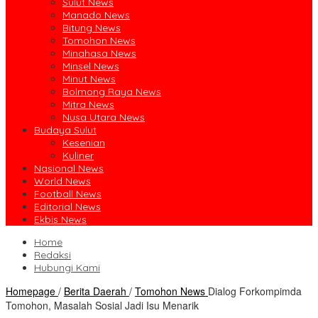
Sulut News
Manado News
Bitung News
Tomohon News
Minahasa News
Minsel News
Minut News
Bolmong Raya News
Mitra News
Nusa Utara News
Budaya Sulut
Kesenian
Kuliner
Nasional News
World News
Football News
Editorial News
Ekbis News
Home
Redaksi
Hubungi Kami
Homepage
/
Berita Daerah
/
Tomohon News
Dialog Forkompimda
Tomohon, Masalah Sosial Jadi Isu Menarik