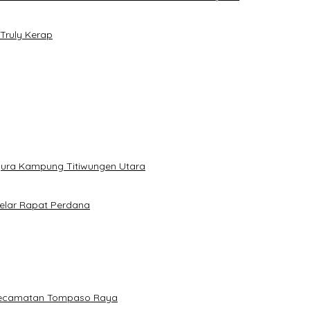
Truly Kerap
gura Kampung Titiwungen Utara
elar Rapat Perdana
 Kecamatan Tompaso Raya