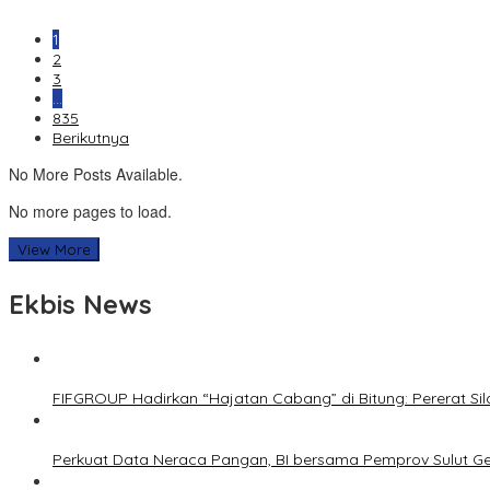
1
2
3
…
835
Berikutnya
No More Posts Available.
No more pages to load.
View More
Ekbis News
FIFGROUP Hadirkan “Hajatan Cabang” di Bitung: Pererat S
Perkuat Data Neraca Pangan, BI bersama Pemprov Sulut Genj