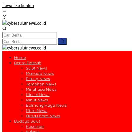
Lewati ke konten
Home
Berita Daerah
Sulut News
Manado News
Bitung News
Tomohon News
Minahasa News
Minsel News
Minut News
Bolmong Raya News
Mitra News
Nusa Utara News
Budaya Sulut
Kesenian
Kuliner