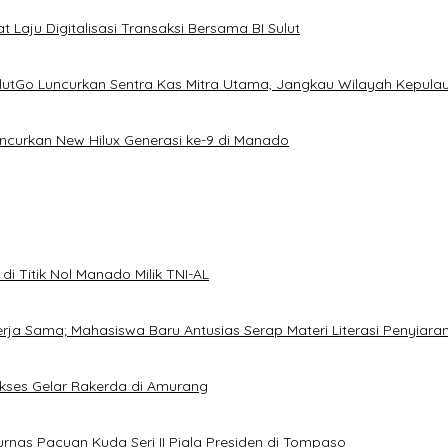
 Laju Digitalisasi Transaksi Bersama BI Sulut
ulutGo Luncurkan Sentra Kas Mitra Utama, Jangkau Wilayah Kepula
uncurkan New Hilux Generasi ke-9 di Manado
i Titik Nol Manado Milik TNI-AL
Kerja Sama; Mahasiswa Baru Antusias Serap Materi Literasi Penyiara
Sukses Gelar Rakerda di Amurang
jurnas Pacuan Kuda Seri II Piala Presiden di Tompaso