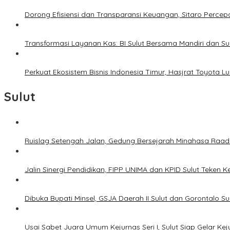
Dorong Efisiensi dan Transparansi Keuangan, Sitaro Percepat
Transformasi Layanan Kas: BI Sulut Bersama Mandiri dan S
Perkuat Ekosistem Bisnis Indonesia Timur, Hasjrat Toyota L
Sulut
Ruislag Setengah Jalan, Gedung Bersejarah Minahasa Raad d
Jalin Sinergi Pendidikan, FIPP UNIMA dan KPID Sulut Teken 
Dibuka Bupati Minsel, GSJA Daerah II Sulut dan Gorontalo 
Usai Sabet Juara Umum Kejurnas Seri I, Sulut Siap Gelar Ke