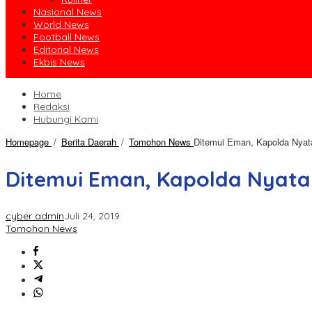
Nasional News
World News
Football News
Editorial News
Ekbis News
Home
Redaksi
Hubungi Kami
Homepage
/
Berita Daerah
/
Tomohon News
Ditemui Eman, Kapolda Nya
Ditemui Eman, Kapolda Nyata
cyber admin
Juli 24, 2019
Tomohon News