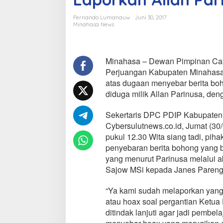
I
P
Fernando Lumanauw
Juni 30, 2017
e
Minahasa News
r
j
u
a
Minahasa – Dewan Pimpinan Cab
n
Perjuangan Kabupaten Minahasa,
g
atas dugaan menyebar berita boh
a
diduga milik Allan Parinusa, de
n
M
i
Sekertaris DPC PDIP Kabupaten
n
Cybersulutnews.co.id, Jumat (30/
a
pukul 12.30 Wita siang tadi, pih
h
penyebaran berita bohong yang 
a
yang menurut Parinusa melalui ak
s
a
Sajow MSi kepada Janes Pareng
R
e
“Ya kami sudah melaporkan yang
s
atau hoax soal pergantian Ketua
m
ditindak lanjuti agar jadi pembe
i
L