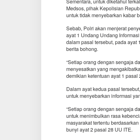
Sementara, untuk diketahui terk
r
Medsos, pihak Kepolisian Repub
e
untuk tidak menyebarkan kabar b
s
M
i
Sebab, Polri akan menjerat penye
n
ayat 1 Undang Undang Informasi 
a
dalam pasal tersebut, pada ayat
h
berita bohong.
a
s
a
“Setiap orang dengan sengaja d
menyesatkan yang mengakibatkan
demikian ketentuan ayat 1 pasal
Dalam ayat kedua pasal tersebut,
untuk menyebarkan informasi ya
“Setiap orang dengan sengaja da
untuk menimbulkan rasa kebenci
masyarakat tertentu berdasarkan
bunyi ayat 2 pasal 28 UU ITE.