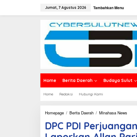
L
Tambahkan Menu
e
Jumat, 7 Agustus 2026
w
a
t
i
k
e
k
o
n
t
e
n
Home
Berita Daerah
Budaya Sulut
Home
Redaksi
Hubungi Kami
Homepage
/
Berita Daerah
/
Minahasa News
D
P
DPC PDI Perjuanga
C
P
Laporkan Allan Par
D