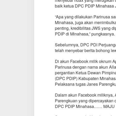
menyebar hoax yang merugikan o
a
baik ketua DPC PDIP Minahasa J
p
o
“Apa yang dilakukan Parinusa s
r
Minahasa, juga akan menimbulka
k
a
penting, kredibilitas JWS yang d
n
PDIP di Minahasa,” pungkasnya.
A
l
Sebelumnya, DPC PDI Perjuanga
l
telah menyebar berita bohong l
a
n
P
Di akun Facebook milik oknum Ap
a
Parinusa dengan nama akun Allan
r
pergantian Ketua Dewan Pimpina
i
(DPC PDIP) Kabupaten Minahasa,
n
u
Pelaksana tugas Janes Parengk
s
a
Dalam akun Facebook miliknya, A
k
Parengkuan yang dipercayakan 
e
DPC PDIP Minahasa…… MAJ
P
o
l