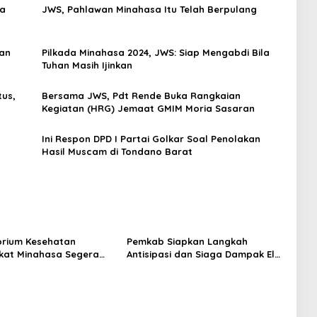
sa
JWS, Pahlawan Minahasa Itu Telah Berpulang
an
Pilkada Minahasa 2024, JWS: Siap Mengabdi Bila
Tuhan Masih Ijinkan
tus,
Bersama JWS, Pdt Rende Buka Rangkaian
Kegiatan (HRG) Jemaat GMIM Moria Sasaran
Ini Respon DPD I Partai Golkar Soal Penolakan
Hasil Muscam di Tondano Barat
rium Kesehatan
Pemkab Siapkan Langkah
kat Minahasa Segera
Antisipasi dan Siaga Dampak El
si, Ini Kegunaannya
Nino di Minahasa