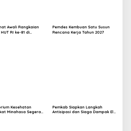
hat Awali Rangkaian
Pemdes Kembuan Satu Susun
HUT RI ke-81 di
Rencana Kerja Tahun 2027
a
rium Kesehatan
Pemkab Siapkan Langkah
kat Minahasa Segera
Antisipasi dan Siaga Dampak El
si, Ini Kegunaannya
Nino di Minahasa