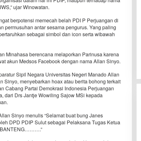
rganisasi dalam hal ini PDIP, maupun terhadap nama
WS,” ujar Winowatan.
angat berpotensi memecah belah PDI P Perjuangan di
n permusuhan antar sesama pengurus. Yang paling
ipertaruhkan sebagai simbol dan icon serta wibawah
n Minahasa berencana melaporkan Parinusa karena
ewat akun Medsos Facebook dengan nama Allan Sinyo.
aratur Sipil Negara Universitas Negeri Manado Allan
 Sinyo, menyebarkan hoax atau berita bohong terkait
n Cabang Partai Demokrasi Indonesia Perjuangan
 dari Drs Jantje Wowiling Sajow MSi kepada
uan.
llan Sinyo menulis “Selamat buat bung Janes
oleh DPD PDIP Sulut sebagai Pelaksana Tugas Ketua
U BANTENG……….”