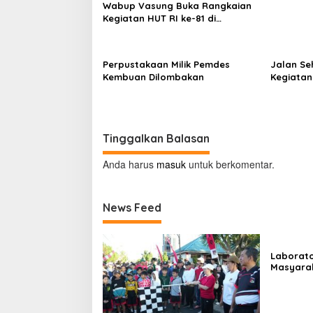
Wabup Vasung Buka Rangkaian
Kegiatan HUT RI ke-81 di
Kecamatan Tompaso Raya
Perpustakaan Milik Pemdes
Jalan Se
Kembuan Dilombakan
Kegiatan 
Minahas
Tinggalkan Balasan
Anda harus
masuk
untuk berkomentar.
News Feed
Laborato
Masyara
Beropera