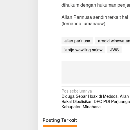
dihukum dengan hukuman penjara 
Allan Parinusa sendiri terkait hal
(fernando lumanauw)
allan parinusa
arnold winowata
jantje wowiling sajow
JWS
N
Pos sebelumnya
Diduga Sebar Hoax di Medsos, Allan
a
Bakal Dipolisikan DPC PDI Perjuang
v
Kabupaten Minahasa
i
Posting Terkait
g