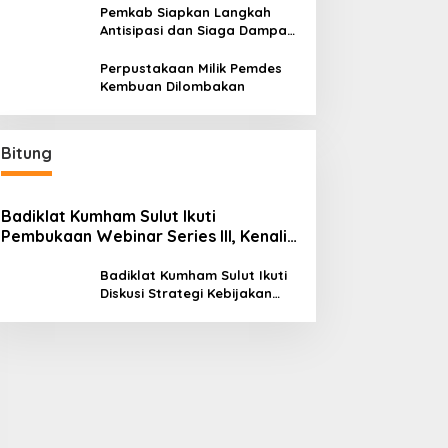
Pemkab Siapkan Langkah
Antisipasi dan Siaga Dampak
El Nino di Minahasa
Perpustakaan Milik Pemdes
Kembuan Dilombakan
Bitung
Badiklat Kumham Sulut Ikuti
Pembukaan Webinar Series III, Kenali
Potensimu Maksimalkan Performamu
Badiklat Kumham Sulut Ikuti
Diskusi Strategi Kebijakan
Permenkumham No 15 Tahun
2020