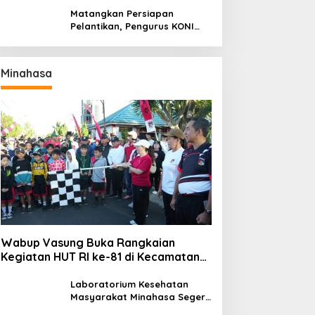
Titiwungen Utara
Matangkan Persiapan
Pelantikan, Pengurus KONI
Manado Gelar Rapat
Perdana
Minahasa
Wabup Vasung Buka Rangkaian
Kegiatan HUT RI ke-81 di Kecamatan
Tompaso Raya
Laboratorium Kesehatan
Masyarakat Minahasa Segera
Beroperasi, Ini Kegunaannya