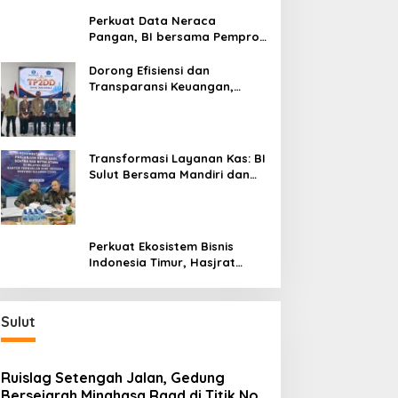
Silaturahmi, Dukung Ekonomi
Lokal & Tawarkan Beragam
Perkuat Data Neraca
Promo Khusus
Pangan, BI bersama Pemprov
Sulut Genjot Stabilitas Harga
dan Kendalikan Inflasi
Dorong Efisiensi dan
Transparansi Keuangan,
Sitaro Percepat Laju
Digitalisasi Transaksi
Bersama BI Sulut
Transformasi Layanan Kas: BI
Sulut Bersama Mandiri dan
SulutGo Luncurkan Sentra
Kas Mitra Utama, Jangkau
Wilayah Kepulauan
Perkuat Ekosistem Bisnis
Indonesia Timur, Hasjrat
Toyota Luncurkan New Hilux
Generasi ke-9 di Manado
Sulut
Ruislag Setengah Jalan, Gedung
Bersejarah Minahasa Raad di Titik Nol