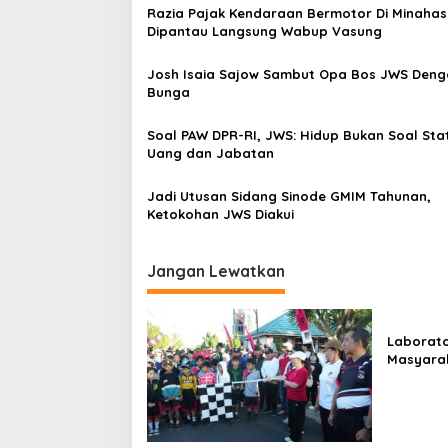
a
Razia Pajak Kendaraan Bermotor Di Minaha
s
Dipantau Langsung Wabup Vasung
i
Josh Isaia Sajow Sambut Opa Bos JWS Deng
p
Bunga
o
Soal PAW DPR-RI, JWS: Hidup Bukan Soal Sta
s
Uang dan Jabatan
Jadi Utusan Sidang Sinode GMIM Tahunan,
Ketokohan JWS Diakui
Jangan Lewatkan
Laborato
Masyara
Beropera