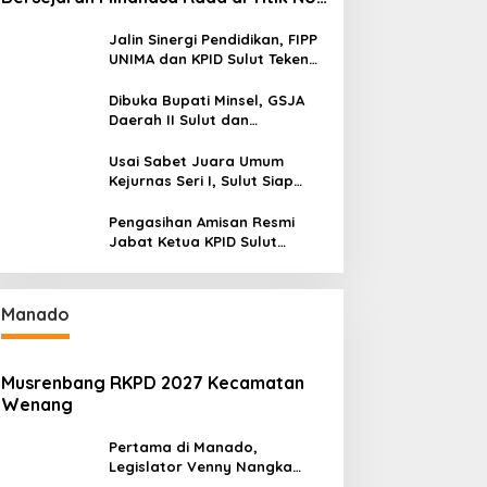
Manado Milik TNI-AL
Jalin Sinergi Pendidikan, FIPP
UNIMA dan KPID Sulut Teken
Kerja Sama; Mahasiswa Baru
Antusias Serap Materi Literasi
Dibuka Bupati Minsel, GSJA
Penyiaran
Daerah II Sulut dan
Gorontalo Sukses Gelar
Rakerda di Amurang
Usai Sabet Juara Umum
Kejurnas Seri I, Sulut Siap
Gelar Kejurnas Pacuan Kuda
Seri II Piala Presiden di
Pengasihan Amisan Resmi
Tompaso
Jabat Ketua KPID Sulut
Gantikan Truly Kerap
Manado
Musrenbang RKPD 2027 Kecamatan
Wenang
Pertama di Manado,
Legislator Venny Nangka
Ramaikan Figura Kampung