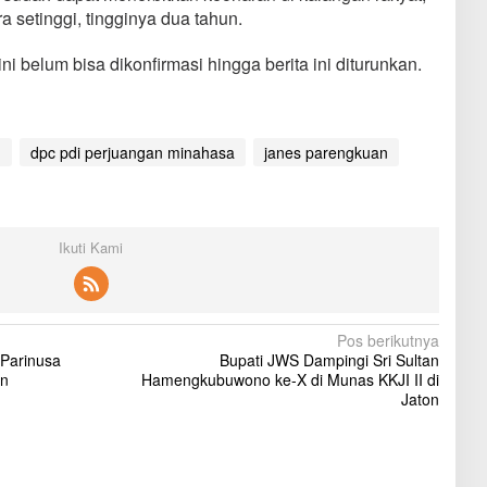
setinggi, tingginya dua tahun.
 ini belum bisa dikonfirmasi hingga berita ini diturunkan.
n
dpc pdi perjuangan minahasa
janes parengkuan
Ikuti Kami
Pos berikutnya
 Parinusa
Bupati JWS Dampingi Sri Sultan
an
Hamengkubuwono ke-X di Munas KKJI II di
Jaton