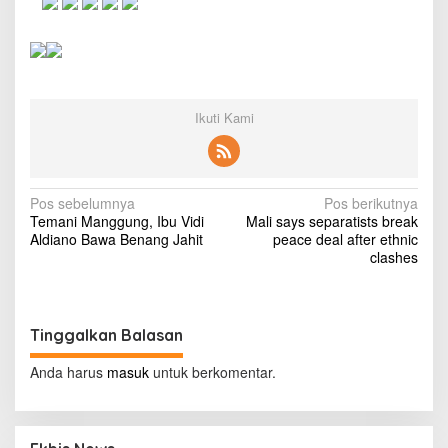
T
i
d
a
k
B
u
Ikuti Kami
t
u
h
M
N
Pos sebelumnya
Pos berikutnya
e
Temani Manggung, Ibu Vidi
Mali says separatists break
r
a
Aldiano Bawa Benang Jahit
peace deal after ethnic
d
v
clashes
e
k
i
a
g
,
h
Tinggalkan Balasan
a
a
n
s
Anda harus
masuk
untuk berkomentar.
y
i
a
I
p
n