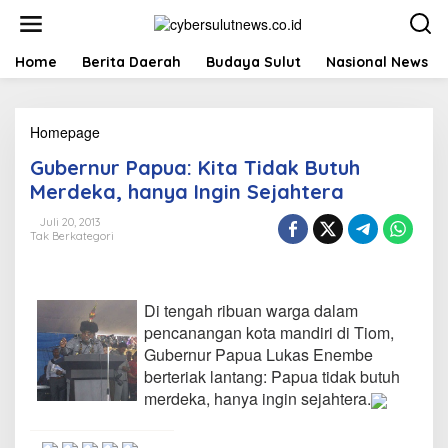
L
e
w
a
Home
Berita Daerah
Budaya Sulut
Nasional News
t
i
k
Homepage
G
e
u
k
Gubernur Papua: Kita Tidak Butuh
b
o
e
n
Merdeka, hanya Ingin Sejahtera
r
t
n
e
Juli 20, 2013
Tak Berkategori
u
n
r
P
a
Di tengah ribuan warga dalam
p
u
pencanangan kota mandiri di Tiom,
a
Gubernur Papua Lukas Enembe
:
berteriak lantang: Papua tidak butuh
K
merdeka, hanya ingin sejahtera.
i
t
a