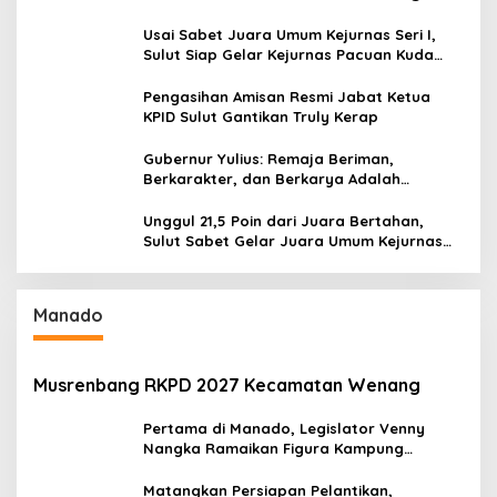
Usai Sabet Juara Umum Kejurnas Seri I,
Sulut Siap Gelar Kejurnas Pacuan Kuda
Seri II Piala Presiden di Tompaso
Pengasihan Amisan Resmi Jabat Ketua
KPID Sulut Gantikan Truly Kerap
Gubernur Yulius: Remaja Beriman,
Berkarakter, dan Berkarya Adalah
Kekuatan Sulawesi Utara
Unggul 21,5 Poin dari Juara Bertahan,
Sulut Sabet Gelar Juara Umum Kejurnas
Pordasi Seri I Pangandaran
Manado
Musrenbang RKPD 2027 Kecamatan Wenang
Pertama di Manado, Legislator Venny
Nangka Ramaikan Figura Kampung
Titiwungen Utara
Matangkan Persiapan Pelantikan,