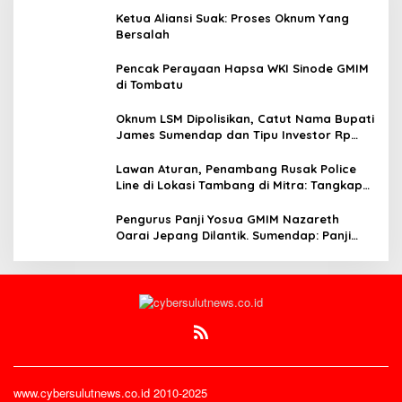
Ketua Aliansi Suak: Proses Oknum Yang
Bersalah
Pencak Perayaan Hapsa WKI Sinode GMIM
di Tombatu
Oknum LSM Dipolisikan, Catut Nama Bupati
James Sumendap dan Tipu Investor Rp
200 Juta
Lawan Aturan, Penambang Rusak Police
Line di Lokasi Tambang di Mitra: Tangkap
Mereka!!
Pengurus Panji Yosua GMIM Nazareth
Oarai Jepang Dilantik. Sumendap: Panji
Yosua harus Menjaga Dan Melindungi
Jemaat
www.cybersulutnews.co.id 2010-2025