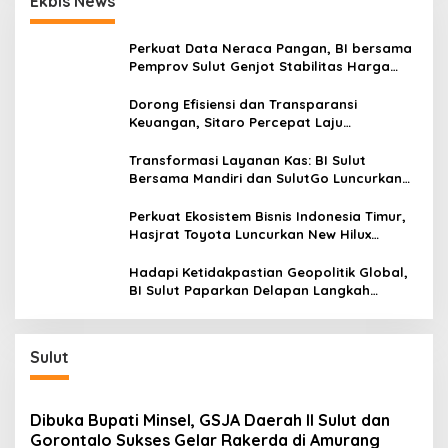
Ekbis News
o
g
i
s
n
Perkuat Data Neraca Pangan, BI bersama
S
Pemprov Sulut Genjot Stabilitas Harga
e
dan Kendalikan Inflasi
j
Dorong Efisiensi dan Transparansi
a
Keuangan, Sitaro Percepat Laju
h
Digitalisasi Transaksi Bersama BI Sulut
t
Transformasi Layanan Kas: BI Sulut
e
Bersama Mandiri dan SulutGo Luncurkan
r
Sentra Kas Mitra Utama, Jangkau Wilayah
a
Kepulauan
Perkuat Ekosistem Bisnis Indonesia Timur,
Hasjrat Toyota Luncurkan New Hilux
Generasi ke-9 di Manado
Hadapi Ketidakpastian Geopolitik Global,
BI Sulut Paparkan Delapan Langkah
Strategis Perkuat Rupiah dan Stabilitas
Ekonomi
Sulut
Dibuka Bupati Minsel, GSJA Daerah II Sulut dan
Gorontalo Sukses Gelar Rakerda di Amurang