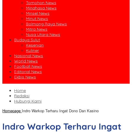
Tomohon News
Minahasa News
Minsel News
Minut News
Bolmong Raya News
Mitra News
Nusa Utara News
Budaya Sulut
Kesenian
Kuliner
Nasional News
World News
Football News
Editorial News
Ekbis News
Home
Redaksi
Hubungi Kami
Homepage
Indro Warkop Terharu Ingat Dono Dan Kasino
Indro Warkop Terharu Ingat