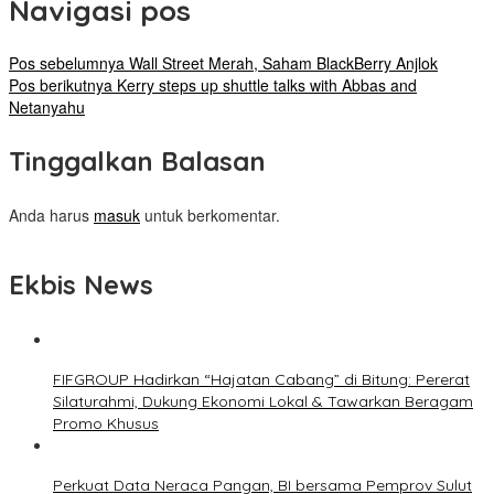
Navigasi pos
Pos sebelumnya
Wall Street Merah, Saham BlackBerry Anjlok
Pos berikutnya
Kerry steps up shuttle talks with Abbas and
Netanyahu
Tinggalkan Balasan
Anda harus
masuk
untuk berkomentar.
Ekbis News
FIFGROUP Hadirkan “Hajatan Cabang” di Bitung: Pererat
Silaturahmi, Dukung Ekonomi Lokal & Tawarkan Beragam
Promo Khusus
Perkuat Data Neraca Pangan, BI bersama Pemprov Sulut