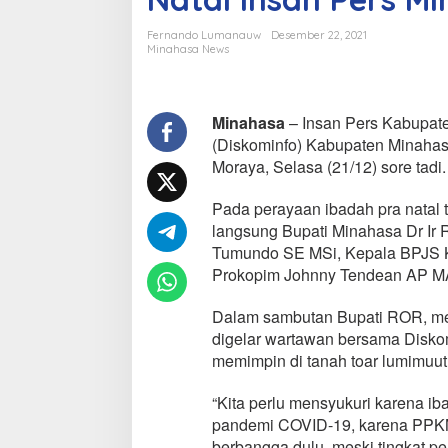
s
a
Fernando Lumanauw
Desember 22, 2021
n
Minahasa News
B
u
p
a
Minahasa
– Insan Pers Kabupat
t
(Diskominfo) Kabupaten Minahasa
i
Moraya, Selasa (21/12) sore tadi.
R
O
Pada perayaan ibadah pra natal t
R
d
langsung Bupati Minahasa Dr Ir
i
Tumundo SE MSi, Kepala BPJS K
I
Prokopim Johnny Tendean AP MAP,
b
a
Dalam sambutan Bupati ROR, men
d
a
digelar wartawan bersama Diskomi
h
memimpin di tanah toar lumimuut,
P
e
“Kita perlu mensyukuri karena ib
r
pandemi COVID-19, karena PPKM 
a
y
berbangga dulu, meski tingkat pe