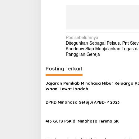
N
Pos sebelumnya
Diteguhkan Sebagai Pelsus, Pnt Ste
a
Kandouw Siap Menjalankan Tugas d
v
Panggilan Gereja
i
Posting Terkait
g
a
Jajaran Pemkab Minahasa Hibur Keluarga Ro
s
Waani Lewat Ibadah
i
DPRD Minahasa Setujui APBD-P 2023
p
o
416 Guru P3K di Minahasa Terima SK
s