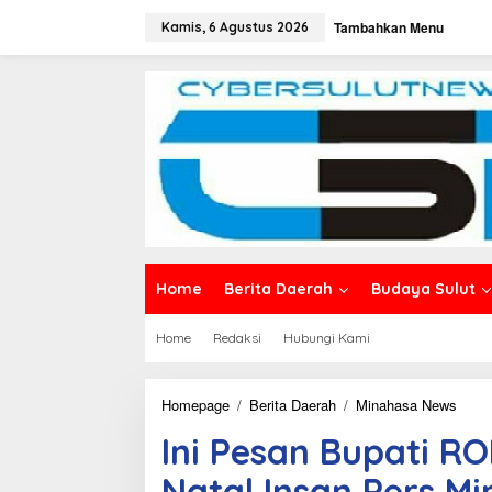
L
Tambahkan Menu
e
Kamis, 6 Agustus 2026
w
a
t
i
k
e
k
o
n
t
e
n
Home
Berita Daerah
Budaya Sulut
Home
Redaksi
Hubungi Kami
Homepage
/
Berita Daerah
/
Minahasa News
I
n
Ini Pesan Bupati R
i
P
Natal Insan Pers M
e