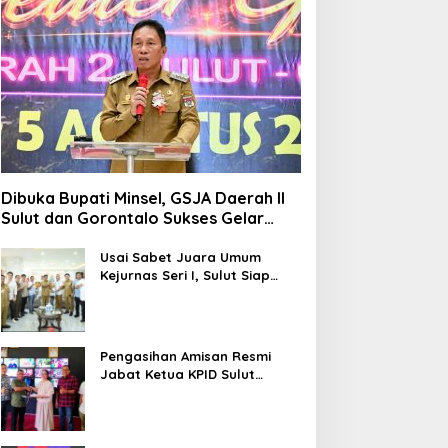
Dibuka Bupati Minsel, GSJA Daerah II
Sulut dan Gorontalo Sukses Gelar
Rakerda di Amurang
Usai Sabet Juara Umum
Kejurnas Seri I, Sulut Siap
Gelar Kejurnas Pacuan Kuda
Seri II Piala Presiden di
Tompaso
Pengasihan Amisan Resmi
Jabat Ketua KPID Sulut
Gantikan Truly Kerap