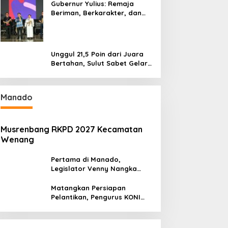
Gubernur Yulius: Remaja
Beriman, Berkarakter, dan
Berkarya Adalah Kekuatan
Sulawesi Utara
Unggul 21,5 Poin dari Juara
Bertahan, Sulut Sabet Gelar
Juara Umum Kejurnas
Pordasi Seri I Pangandaran
Manado
Musrenbang RKPD 2027 Kecamatan
Wenang
Pertama di Manado,
Legislator Venny Nangka
Ramaikan Figura Kampung
Titiwungen Utara
Matangkan Persiapan
Pelantikan, Pengurus KONI
Manado Gelar Rapat
Perdana