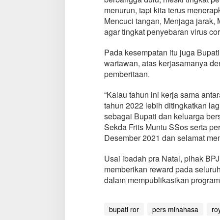
a
menurun, tapi kita terus menera
a
Mencuci tangan, Menjaga jarak, 
n
agar tingkat penyebaran virus co
N
a
t
Pada kesempatan itu juga Bupat
a
wartawan, atas kerjasamanya d
l
pemberitaan.
I
n
“Kalau tahun ini kerja sama antar
s
a
tahun 2022 lebih ditingkatkan la
n
sebagai Bupati dan keluarga be
P
Sekda Frits Muntu SSos serta p
e
Desember 2021 dan selamat men
r
s
M
Usai ibadah pra Natal, pihak B
i
memberikan reward pada seluruh 
n
dalam mempublikasikan program 
a
h
a
bupati ror
pers minahasa
ro
s
a