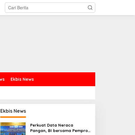
ews
Ekbis News
Ekbis News
Perkuat Data Neraca
Pangan, BI bersama Pemprov