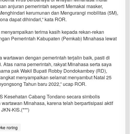
pkan anjuran pemerintah seperti Memakai masker,
Menghindari kerumunan dan Mengurangi mobilitas (5M),
rona dapat dihindari,” kata ROR.
i menyampaikan terima kasih kepada rekan-rekan
engan Pemerintah Kabupaten (Pemkab) Minahasa lewat
a wartawan dengan pemerintah terjalin baik, pasti di
gi. Atas nama pemerintah, rakyat Minahasa serta saya
rsama pak Wakil Bupati Robby Dondokambey (RD),
erangkat menyampaikan selamat menyambut Natal 25
yongsong Tahun baru 2022,” ucap ROR.
PJS Kesehatan Cabang Tondano secara simbolis
wartawan Minahasa, karena telah berpartisipasi aktif
JKN-KIS.(***)
yke roring