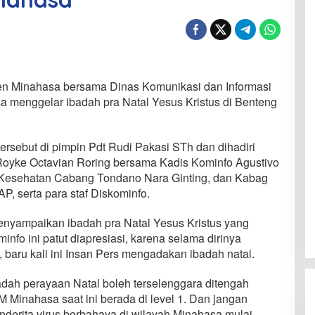
en Minahasa bersama Dinas Komunikasi dan Informasi
 menggelar ibadah pra Natal Yesus Kristus di Benteng
ersebut di pimpin Pdt Rudi Pakasi STh dan dihadiri
 Royke Octavian Roring bersama Kadis Kominfo Agustivo
esehatan Cabang Tondano Nara Ginting, dan Kabag
 serta para staf Diskominfo.
yampaikan ibadah pra Natal Yesus Kristus yang
nfo ini patut diapresiasi, karena selama dirinya
 baru kali ini Insan Pers mengadakan ibadah natal.
adah perayaan Natal boleh terselenggara ditengah
Minahasa saat ini berada di level 1. Dan jangan
nderita virus berbahaya di wilayah Minahasa mulai