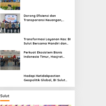
Sulut Genjot Stabilitas Harga
dan Kendalikan Inflasi
Dorong Efisiensi dan
Transparansi Keuangan,
Sitaro Percepat Laju
Digitalisasi Transaksi
Bersama BI Sulut
Transformasi Layanan Kas: BI
Sulut Bersama Mandiri dan
SulutGo Luncurkan Sentra
Kas Mitra Utama, Jangkau
Perkuat Ekosistem Bisnis
Wilayah Kepulauan
Indonesia Timur, Hasjrat
Toyota Luncurkan New Hilux
Generasi ke-9 di Manado
Hadapi Ketidakpastian
Geopolitik Global, BI Sulut
Paparkan Delapan Langkah
Strategis Perkuat Rupiah dan
Stabilitas Ekonomi
Sulut