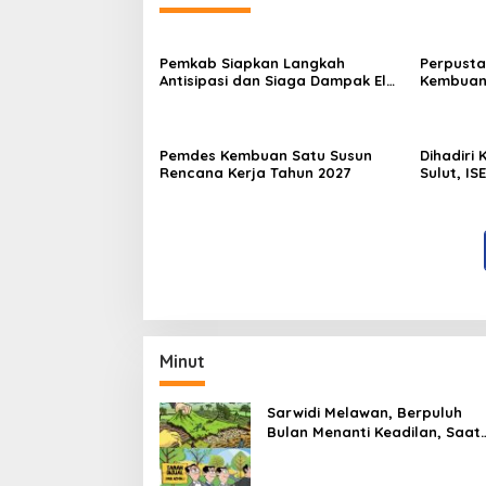
Pemkab Siapkan Langkah
Perpusta
Antisipasi dan Siaga Dampak El
Kembuan
Nino di Minahasa
Pemdes Kembuan Satu Susun
Dihadiri
Rencana Kerja Tahun 2027
Sulut, IS
Ekonomi 
Minut
Sarwidi Melawan, Berpuluh
Bulan Menanti Keadilan, Saat
Eksekusi Menjelang Justru
Harapan Diuji