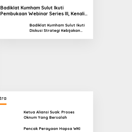
Badiklat Kumham Sulut Ikuti
Pembukaan Webinar Series III, Kenali
Potensimu Maksimalkan Performamu
Badiklat Kumham Sulut Ikuti
Diskusi Strategi Kebijakan
Permenkumham No 15 Tahun
2020
tra
Ketua Aliansi Suak: Proses
Oknum Yang Bersalah
Pencak Perayaan Hapsa WKI