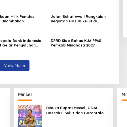
kaan Milik Pemdes
Jalan Sehat Awali Rangkaian
 Dilombakan
Kegiatan HUT RI ke-81 di
Minahasa
 Kepala Bank Indonesia
DPRD Siap Bahas KUA PPAS
EI Gelar Penyuluhan
Pemkab Minahasa 2027
di Minahasa
View More
Minsel
Mi
Dibuka Bupati Minsel, GSJA
Daerah II Sulut dan Gorontalo
Sukses Gelar Rakerda di
Amurang