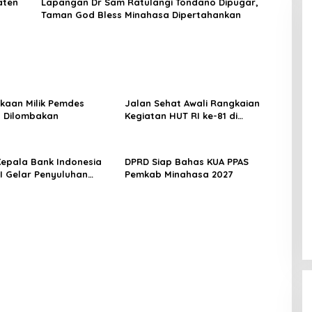
aten
Lapangan Dr Sam Ratulangi Tondano Dipugar,
Taman God Bless Minahasa Dipertahankan
kaan Milik Pemdes
Jalan Sehat Awali Rangkaian
 Dilombakan
Kegiatan HUT RI ke-81 di
Minahasa
 Kepala Bank Indonesia
DPRD Siap Bahas KUA PPAS
EI Gelar Penyuluhan
Pemkab Minahasa 2027
di Minahasa