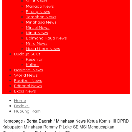
Sulut News
Manado News
Bitung News
Tomohon News
Minahasa News
Minsel News
Minut News
Bolmong Raya News
Mitra News
Nusa Utara News
Budaya Sulut
Kesenian
Kuliner
Nasional News
World News
Football News
Editorial News
Ekbis News
Home
Redaksi
Hubungi Kami
Homepage
/
Berita Daerah
/
Minahasa News
Ketua Komisi III DPRD
Kabupaten Minahasa Rommy P Leke SE MSi Mengucapkan