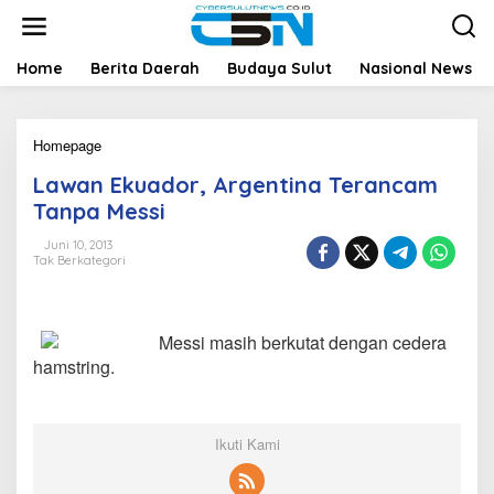
L
e
w
a
Home
Berita Daerah
Budaya Sulut
Nasional News
t
i
k
Homepage
L
e
a
k
Lawan Ekuador, Argentina Terancam
w
o
a
n
Tanpa Messi
n
t
E
e
Juni 10, 2013
Tak Berkategori
k
n
u
a
d
Messi masih berkutat dengan cedera
o
r
hamstring.
,
A
r
g
Ikuti Kami
e
n