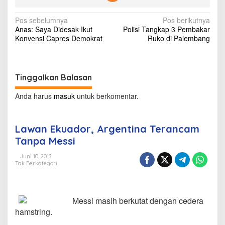
t
i
N
Pos sebelumnya
Pos berikutnya
n
Anas: Saya Didesak Ikut
Polisi Tangkap 3 Pembakar
a
a
Konvensi Capres Demokrat
Ruko di Palembang
T
v
e
r
i
a
g
n
Tinggalkan Balasan
c
a
a
Anda harus
masuk
untuk berkomentar.
s
m
T
i
a
Lawan Ekuador, Argentina Terancam
n
p
Tanpa Messi
p
o
a
Juni 10, 2013
M
s
Tak Berkategori
e
s
s
i
Messi masih berkutat dengan cedera
hamstring.