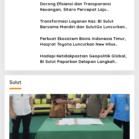
Dorong Efisiensi dan Transparansi
Keuangan, Sitaro Percepat Laju
Digitalisasi Transaksi Bersama BI Sulut
Transformasi Layanan Kas: BI Sulut
Bersama Mandiri dan SulutGo Luncurkan
Sentra Kas Mitra Utama, Jangkau Wilayah
Kepulauan
Perkuat Ekosistem Bisnis Indonesia Timur,
Hasjrat Toyota Luncurkan New Hilux
Generasi ke-9 di Manado
Hadapi Ketidakpastian Geopolitik Global,
BI Sulut Paparkan Delapan Langkah
Strategis Perkuat Rupiah dan Stabilitas
Ekonomi
Sulut