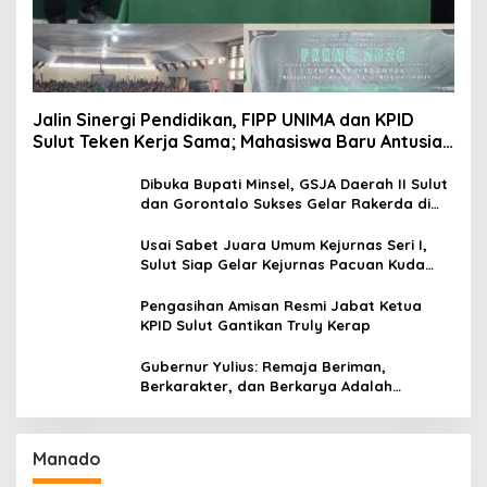
Jalin Sinergi Pendidikan, FIPP UNIMA dan KPID
Sulut Teken Kerja Sama; Mahasiswa Baru Antusias
Serap Materi Literasi Penyiaran
Dibuka Bupati Minsel, GSJA Daerah II Sulut
dan Gorontalo Sukses Gelar Rakerda di
Amurang
Usai Sabet Juara Umum Kejurnas Seri I,
Sulut Siap Gelar Kejurnas Pacuan Kuda
Seri II Piala Presiden di Tompaso
Pengasihan Amisan Resmi Jabat Ketua
KPID Sulut Gantikan Truly Kerap
Gubernur Yulius: Remaja Beriman,
Berkarakter, dan Berkarya Adalah
Kekuatan Sulawesi Utara
Manado