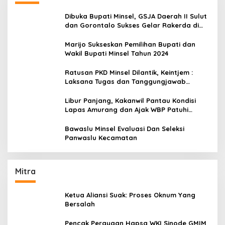
Dibuka Bupati Minsel, GSJA Daerah II Sulut
dan Gorontalo Sukses Gelar Rakerda di
Amurang
Marijo Sukseskan Pemilihan Bupati dan
Wakil Bupati Minsel Tahun 2024
Ratusan PKD Minsel Dilantik, Keintjem :
Laksana Tugas dan Tanggungjawab
Dengan Baik
Libur Panjang, Kakanwil Pantau Kondisi
Lapas Amurang dan Ajak WBP Patuhi
Aturan Yang Berlaku
Bawaslu Minsel Evaluasi Dan Seleksi
Panwaslu Kecamatan
Mitra
Ketua Aliansi Suak: Proses Oknum Yang
Bersalah
Pencak Perayaan Hapsa WKI Sinode GMIM