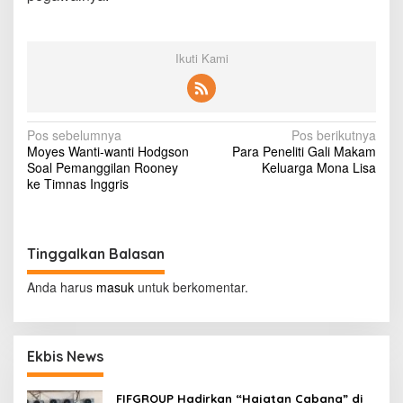
n
I
n
u
Ikuti Kami
l
D
a
r
N
Pos sebelumnya
Pos berikutnya
a
Moyes Wanti-wanti Hodgson
Para Peneliti Gali Makam
t
a
Soal Pemanggilan Rooney
Keluarga Mona Lisa
i
v
ke Timnas Inggris
s
t
i
a
g
T
a
Tinggalkan Balasan
a
k
T
s
Anda harus
masuk
untuk berkomentar.
e
i
r
h
p
i
Ekbis News
o
t
u
s
n
FIFGROUP Hadirkan “Hajatan Cabang” di