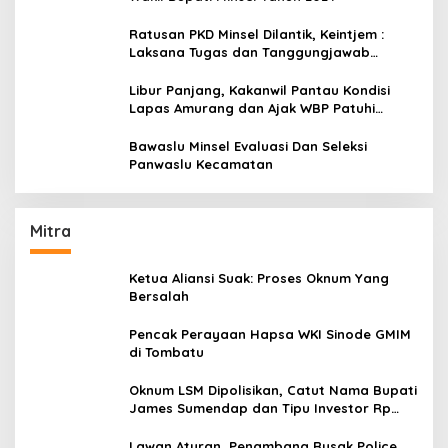
Ratusan PKD Minsel Dilantik, Keintjem :
Laksana Tugas dan Tanggungjawab
Dengan Baik
Libur Panjang, Kakanwil Pantau Kondisi
Lapas Amurang dan Ajak WBP Patuhi
Aturan Yang Berlaku
Bawaslu Minsel Evaluasi Dan Seleksi
Panwaslu Kecamatan
Mitra
Ketua Aliansi Suak: Proses Oknum Yang
Bersalah
Pencak Perayaan Hapsa WKI Sinode GMIM
di Tombatu
Oknum LSM Dipolisikan, Catut Nama Bupati
James Sumendap dan Tipu Investor Rp
200 Juta
Lawan Aturan, Penambang Rusak Police