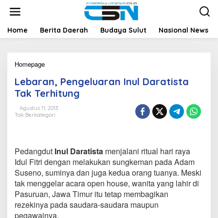
L
e
w
a
Home
Berita Daerah
Budaya Sulut
Nasional News
t
i
k
Homepage
L
e
e
k
Lebaran, Pengeluaran Inul Daratista
b
o
a
n
Tak Terhitung
r
t
a
e
Agustus 11, 2013
Tak Berkategori
n
n
,
P
e
Pedangdut
Inul Daratista
menjalani ritual hari raya
n
g
Idul Fitri dengan melakukan sungkeman pada Adam
e
Suseno, suminya dan juga kedua orang tuanya. Meski
l
tak menggelar acara open house, wanita yang lahir di
u
Pasuruan, Jawa Timur itu tetap membagikan
a
rezekinya pada saudara-saudara maupun
r
a
pegawainya.