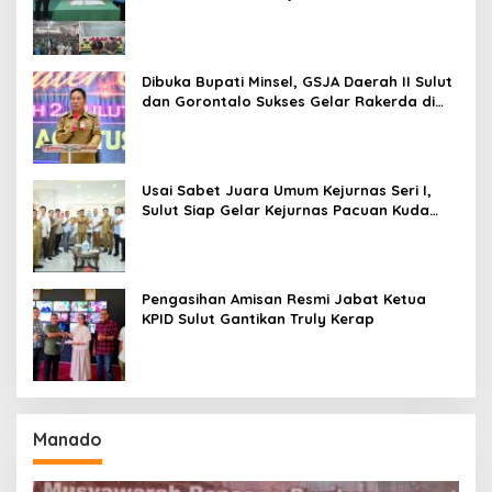
Baru Antusias Serap Materi Literasi
Penyiaran
Dibuka Bupati Minsel, GSJA Daerah II Sulut
dan Gorontalo Sukses Gelar Rakerda di
Amurang
Usai Sabet Juara Umum Kejurnas Seri I,
Sulut Siap Gelar Kejurnas Pacuan Kuda
Seri II Piala Presiden di Tompaso
Pengasihan Amisan Resmi Jabat Ketua
KPID Sulut Gantikan Truly Kerap
Manado