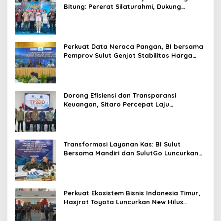
g
Bitung: Pererat Silaturahmi, Dukung
Ekonomi Lokal & Tawarkan Beragam
Promo Khusus
Perkuat Data Neraca Pangan, BI bersama
Pemprov Sulut Genjot Stabilitas Harga
dan Kendalikan Inflasi
Dorong Efisiensi dan Transparansi
Keuangan, Sitaro Percepat Laju
Digitalisasi Transaksi Bersama BI Sulut
Transformasi Layanan Kas: BI Sulut
Bersama Mandiri dan SulutGo Luncurkan
Sentra Kas Mitra Utama, Jangkau Wilayah
Kepulauan
Perkuat Ekosistem Bisnis Indonesia Timur,
Hasjrat Toyota Luncurkan New Hilux
Generasi ke-9 di Manado