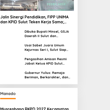
Jalin Sinergi Pendidikan, FIPP UNIMA
dan KPID Sulut Teken Kerja Sama;
Mahasiswa Baru Antusias Serap Materi
Literasi Penyiaran
Dibuka Bupati Minsel, GSJA
Daerah II Sulut dan
Gorontalo Sukses Gelar
Rakerda di Amurang
Usai Sabet Juara Umum
Kejurnas Seri I, Sulut Siap
Gelar Kejurnas Pacuan Kuda
Seri II Piala Presiden di
Pengasihan Amisan Resmi
Tompaso
Jabat Ketua KPID Sulut
Gantikan Truly Kerap
Gubernur Yulius: Remaja
Beriman, Berkarakter, dan
Berkarya Adalah Kekuatan
Sulawesi Utara
Manado
Musrenbang RKPD 2027 Kecamatan