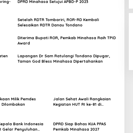
ring-
DPRD Minahasa Setujui APBD-P 2023
Setelah RDTR Tombariri, ROR-RD Kembali
Selesaikan RDTR Danau Tondano
Diterima Bupati ROR, Pemkab Minahasa Raih TPID
Award
aten
Lapangan Dr Sam Ratulangi Tondano Dipugar,
Taman God Bless Minahasa Dipertahankan
kaan Milik Pemdes
Jalan Sehat Awali Rangkaian
 Dilombakan
Kegiatan HUT RI ke-81 di
Minahasa
 Kepala Bank Indonesia
DPRD Siap Bahas KUA PPAS
EI Gelar Penyuluhan
Pemkab Minahasa 2027