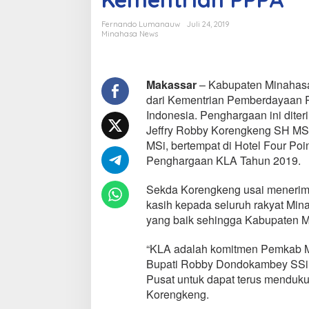
a
s
Fernando Lumanauw
Juli 24, 2019
a
Minahasa News
R
a
i
h
Makassar
– Kabupaten Minahasa
P
dari Kementrian Pemberdayaan 
e
Indonesia. Penghargaan ini dite
n
Jeffry Robby Korengkeng SH MSi,
g
MSi, bertempat di Hotel Four Po
h
a
Penghargaan KLA Tahun 2019.
r
g
Sekda Korengkeng usai menerim
a
kasih kepada seluruh rakyat Mina
a
yang baik sehingga Kabupaten M
n
K
L
“KLA adalah komitmen Pemkab M
A
Bupati Robby Dondokambey SSi,
d
Pusat untuk dapat terus menduku
a
Korengkeng.
r
i