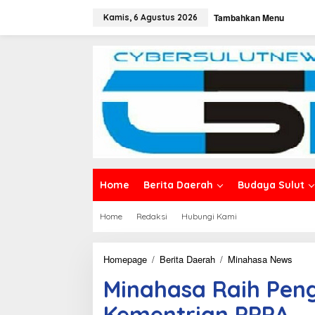
L
Tambahkan Menu
e
Kamis, 6 Agustus 2026
w
a
t
i
k
e
k
o
n
t
e
n
Home
Berita Daerah
Budaya Sulut
Home
Redaksi
Hubungi Kami
Homepage
/
Berita Daerah
/
Minahasa News
M
i
Minahasa Raih Pen
n
a
Kementrian PPPA
h