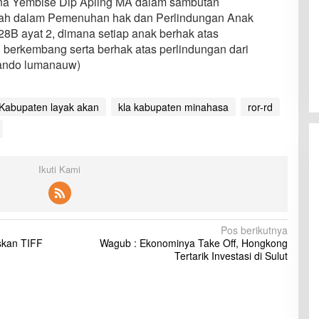
na Yembise Dip Apling MA dalam sambutan
ah dalam Pemenuhan hak dan Perlindungan Anak
8B ayat 2, dimana setiap anak berhak atas
berkembang serta berhak atas perlindungan dari
nando lumanauw)
Kabupaten layak akan
kla kabupaten minahasa
ror-rd
Ikuti Kami
Pos berikutnya
skan TIFF
Wagub : Ekonominya Take Off, Hongkong
Tertarik Investasi di Sulut