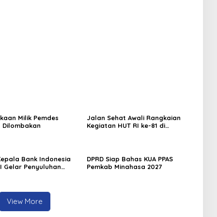
di Minahasa
kaan Milik Pemdes
Jalan Sehat Awali Rangkaian
 Dilombakan
Kegiatan HUT RI ke-81 di
Minahasa
 Kepala Bank Indonesia
DPRD Siap Bahas KUA PPAS
EI Gelar Penyuluhan
Pemkab Minahasa 2027
di Minahasa
View More