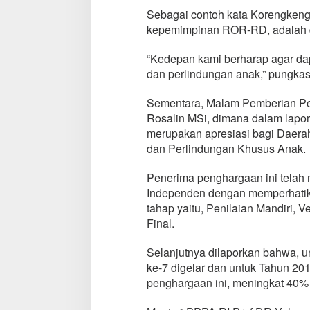
K
Sebagai contoh kata Korengken
e
kepemimpinan ROR-RD, adalah d
m
e
“Kedepan kami berharap agar da
n
t
dan perlindungan anak,” pungka
r
i
Sementara, Malam Pemberian Pen
a
Rosalin MSi, dimana dalam lap
n
merupakan apresiasi bagi Daer
P
P
dan Perlindungan Khusus Anak.
P
A
Penerima penghargaan ini telah 
Independen dengan memperhatikan
tahap yaitu, Penilaian Mandiri, Ve
Final.
Selanjutnya dilaporkan bahwa,
ke-7 digelar dan untuk Tahun 201
penghargaan ini, meningkat 40%