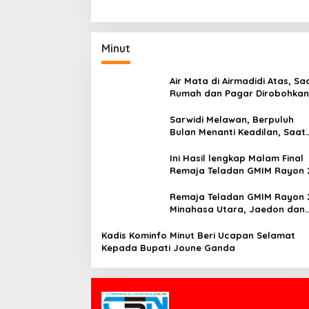
Minut
Air Mata di Airmadidi Atas, Sa
Rumah dan Pagar Dirobohkan
Harapan Keadilan Belum Pa
Sarwidi Melawan, Berpuluh
Bulan Menanti Keadilan, Saat
Eksekusi Menjelang Justru
Harapan Diuji
Ini Hasil lengkap Malam Final
Remaja Teladan GMIM Rayon 
Minut Tahun 2026
Remaja Teladan GMIM Rayon 
Minahasa Utara, Jaedon dan
Gracia Bersinar dan Raih Gel
Bergengsi
Kadis Kominfo Minut Beri Ucapan Selamat
Kepada Bupati Joune Ganda