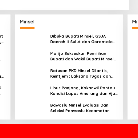
Minsel
Mi
at
Dibuka Bupati Minsel, GSJA
,
Daerah II Sulut dan Gorontalo
dam
Sukses Gelar Rakerda di
Amurang
Marijo Sukseskan Pemilihan
Bupati dan Wakil Bupati Minsel
Tahun 2024
Ratusan PKD Minsel Dilantik,
2
Keintjem : Laksana Tugas dan
Tanggungjawab Dengan Baik
2
Libur Panjang, Kakanwil Pantau
Kondisi Lapas Amurang dan Ajak
ar
WBP Patuhi Aturan Yang Berlaku
Bawaslu Minsel Evaluasi Dan
Seleksi Panwaslu Kecamatan