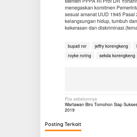
Menteri PPPA RI Prof DR Yohan
menegaskan komitmen Pemerint
sesuai amanat UUD 1945 Pasal 2
kelangsungan hidup, tumbuh dan 
kekerasan dan diskriminasi.(fer
bupati ror
jeffry korengkeng
royke roring
sekda korengkeng
N
Pos sebelumnya
Wartawan Biro Tomohon Siap Sukse
a
2019
v
i
Posting Terkait
g