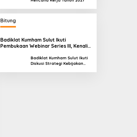
Rencana Kerja Tahun 2027
Bitung
Badiklat Kumham Sulut Ikuti
Pembukaan Webinar Series III, Kenali
Potensimu Maksimalkan Performamu
Badiklat Kumham Sulut Ikuti
Diskusi Strategi Kebijakan
Permenkumham No 15 Tahun
2020