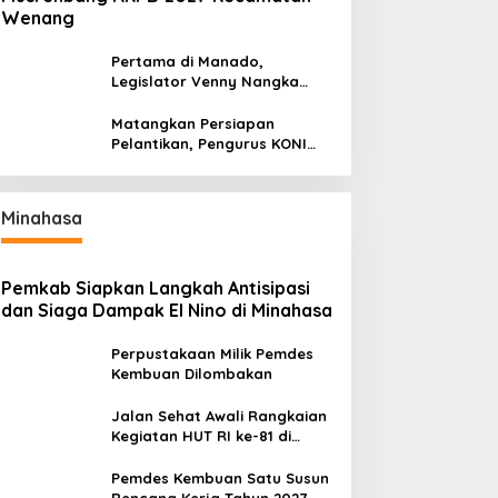
Wenang
Pertama di Manado,
Legislator Venny Nangka
Ramaikan Figura Kampung
Titiwungen Utara
Matangkan Persiapan
Pelantikan, Pengurus KONI
Manado Gelar Rapat
Perdana
Minahasa
Pemkab Siapkan Langkah Antisipasi
dan Siaga Dampak El Nino di Minahasa
Perpustakaan Milik Pemdes
Kembuan Dilombakan
Jalan Sehat Awali Rangkaian
Kegiatan HUT RI ke-81 di
Minahasa
Pemdes Kembuan Satu Susun