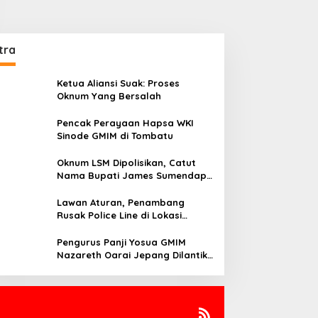
tra
Ketua Aliansi Suak: Proses
Oknum Yang Bersalah
Pencak Perayaan Hapsa WKI
Sinode GMIM di Tombatu
Oknum LSM Dipolisikan, Catut
Nama Bupati James Sumendap
dan Tipu Investor Rp 200 Juta
Lawan Aturan, Penambang
Rusak Police Line di Lokasi
Tambang di Mitra: Tangkap
Mereka!!
Pengurus Panji Yosua GMIM
Nazareth Oarai Jepang Dilantik.
Sumendap: Panji Yosua harus
Menjaga Dan Melindungi Jemaat