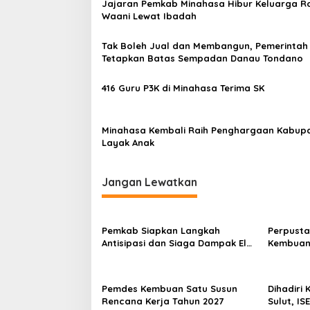
Jajaran Pemkab Minahasa Hibur Keluarga Ro
a
Waani Lewat Ibadah
s
Tak Boleh Jual dan Membangun, Pemerintah
i
Tetapkan Batas Sempadan Danau Tondano
p
o
416 Guru P3K di Minahasa Terima SK
s
Minahasa Kembali Raih Penghargaan Kabup
Layak Anak
Jangan Lewatkan
Pemkab Siapkan Langkah
Perpusta
Antisipasi dan Siaga Dampak El
Kembuan
Nino di Minahasa
Pemdes Kembuan Satu Susun
Dihadiri
Rencana Kerja Tahun 2027
Sulut, IS