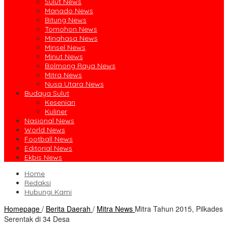
Sulut News
Manado News
Bitung News
Tomohon News
Minahasa News
Minsel News
Minut News
Bolmong Raya News
Mitra News
Nusa Utara News
Budaya Sulut
Kesenian
Kuliner
Nasional News
World News
Football News
Editorial News
Ekbis News
Home
Redaksi
Hubungi Kami
Homepage
/
Berita Daerah
/
Mitra News
Mitra Tahun 2015, Pilkades
Serentak di 34 Desa