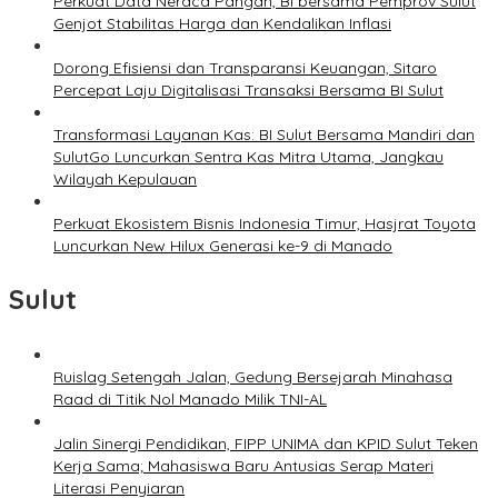
Perkuat Data Neraca Pangan, BI bersama Pemprov Sulut
Genjot Stabilitas Harga dan Kendalikan Inflasi
Dorong Efisiensi dan Transparansi Keuangan, Sitaro
Percepat Laju Digitalisasi Transaksi Bersama BI Sulut
Transformasi Layanan Kas: BI Sulut Bersama Mandiri dan
SulutGo Luncurkan Sentra Kas Mitra Utama, Jangkau
Wilayah Kepulauan
Perkuat Ekosistem Bisnis Indonesia Timur, Hasjrat Toyota
Luncurkan New Hilux Generasi ke-9 di Manado
Sulut
Ruislag Setengah Jalan, Gedung Bersejarah Minahasa
Raad di Titik Nol Manado Milik TNI-AL
Jalin Sinergi Pendidikan, FIPP UNIMA dan KPID Sulut Teken
Kerja Sama; Mahasiswa Baru Antusias Serap Materi
Literasi Penyiaran