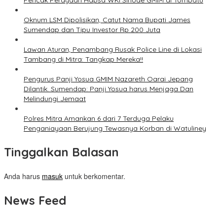
Pencak Perayaan Hapsa WKI Sinode GMIM di Tombatu
Oknum LSM Dipolisikan, Catut Nama Bupati James
Sumendap dan Tipu Investor Rp 200 Juta
Lawan Aturan, Penambang Rusak Police Line di Lokasi
Tambang di Mitra: Tangkap Mereka!!
Pengurus Panji Yosua GMIM Nazareth Oarai Jepang
Dilantik. Sumendap: Panji Yosua harus Menjaga Dan
Melindungi Jemaat
Polres Mitra Amankan 6 dari 7 Terduga Pelaku
Penganiayaan Berujung Tewasnya Korban di Watuliney
Tinggalkan Balasan
Anda harus
masuk
untuk berkomentar.
News Feed