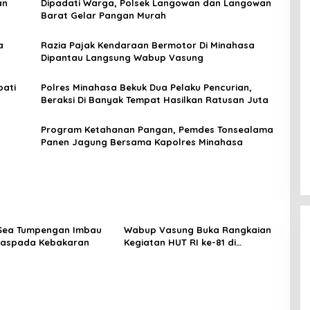
an
Dipadati Warga, Polsek Langowan dan Langowan
Barat Gelar Pangan Murah
a
Razia Pajak Kendaraan Bermotor Di Minahasa
Dipantau Langsung Wabup Vasung
pati
Polres Minahasa Bekuk Dua Pelaku Pencurian,
Beraksi Di Banyak Tempat Hasilkan Ratusan Juta
Program Ketahanan Pangan, Pemdes Tonsealama
Panen Jagung Bersama Kapolres Minahasa
Sea Tumpengan Imbau
Wabup Vasung Buka Rangkaian
aspada Kebakaran
Kegiatan HUT RI ke-81 di
Kecamatan Tompaso Raya