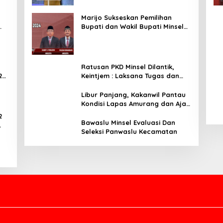
Marijo Sukseskan Pemilihan
Bupati dan Wakil Bupati Minsel
Tahun 2024
Ratusan PKD Minsel Dilantik,
2
Keintjem : Laksana Tugas dan
Tanggungjawab Dengan Baik
Libur Panjang, Kakanwil Pantau
Kondisi Lapas Amurang dan Ajak
WBP Patuhi Aturan Yang Berlaku
2
Bawaslu Minsel Evaluasi Dan
Seleksi Panwaslu Kecamatan
ar