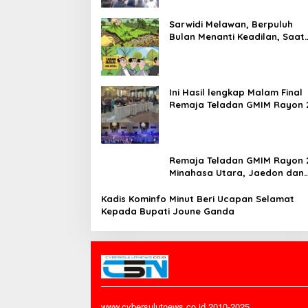
Sarwidi Melawan, Berpuluh
Bulan Menanti Keadilan, Saat
Eksekusi Menjelang Justru
Harapan Diuji
Ini Hasil lengkap Malam Final
Remaja Teladan GMIM Rayon 
Minut Tahun 2026
Remaja Teladan GMIM Rayon 
Minahasa Utara, Jaedon dan
Gracia Bersinar dan Raih Gel
Bergengsi
Kadis Kominfo Minut Beri Ucapan Selamat
Kepada Bupati Joune Ganda
www.cybersulutnews.co.id 2010-2025