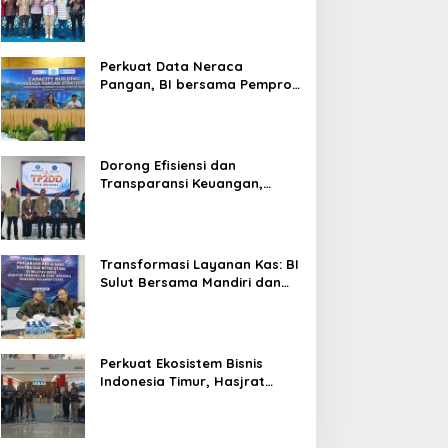
Silaturahmi, Dukung Ekonomi
Lokal & Tawarkan Beragam
Promo Khusus
Perkuat Data Neraca
Pangan, BI bersama Pemprov
Sulut Genjot Stabilitas Harga
dan Kendalikan Inflasi
Dorong Efisiensi dan
Transparansi Keuangan,
Sitaro Percepat Laju
Digitalisasi Transaksi
Bersama BI Sulut
Transformasi Layanan Kas: BI
Sulut Bersama Mandiri dan
SulutGo Luncurkan Sentra
Kas Mitra Utama, Jangkau
Wilayah Kepulauan
Perkuat Ekosistem Bisnis
Indonesia Timur, Hasjrat
Toyota Luncurkan New Hilux
Generasi ke-9 di Manado