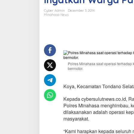
s
i
Cyber Admin
Desember 3, 2014
Z
Minahasa News
e
b
r
a
d
i
M
i
n
Polres Minahasa saat operasi terhadap
a
bermotor.
h
a
s
Koya, Kecamatan Tondano Selata
a
,
Kepada cybersulutnews.co.id, Rab
I
Polres Minahasa menghimbau, ke
p
d
dilaksanakan adalah operasi kepa
a
masyarakat.
S
o
“Kami harapkan kepada seluruh 
f