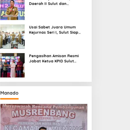
Daerah II Sulut dan
Gorontalo Sukses Gelar
Rakerda di Amurang
Usai Sabet Juara Umum
Kejurnas Seri I, Sulut Siap
Gelar Kejurnas Pacuan Kuda
Seri II Piala Presiden di
Tompaso
Pengasihan Amisan Resmi
Jabat Ketua KPID Sulut
Gantikan Truly Kerap
Manado