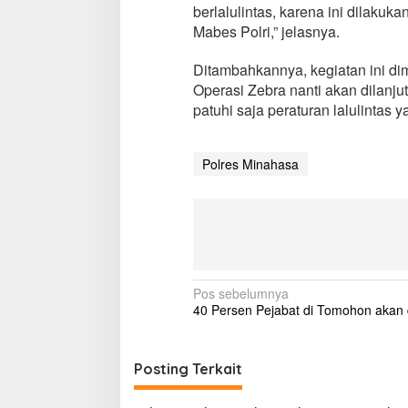
berlalulintas, karena ini dilakuk
i
a
Mabes Polri,” jelasnya.
n
I
Ditambahkannya, kegiatan ini di
n
Operasi Zebra nanti akan dilanju
g
patuhi saja peraturan lalulintas 
a
t
k
a
Polres Minahasa
n
W
a
r
g
a
P
a
N
Pos sebelumnya
t
40 Persen Pejabat di Tomohon akan d
a
u
h
v
i
i
Posting Terkait
A
t
g
u