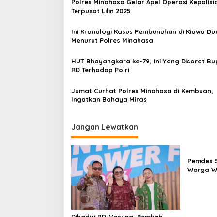
Polres Minahasa Gelar Apel Operasi Kepolisi
a
r
Terpusat Lilin 2025
a
s
n
Ini Kronologi Kasus Pembunuhan di Kiawa Du
i
Menurut Polres Minahasa
p
o
HUT Bhayangkara ke-79, Ini Yang Disorot Bu
RD Terhadap Polri
s
Jumat Curhat Polres Minahasa di Kembuan,
Ingatkan Bahaya Miras
Jangan Lewatkan
Pemdes 
Warga W
Dihadiri RD-Vasung, Pemkab