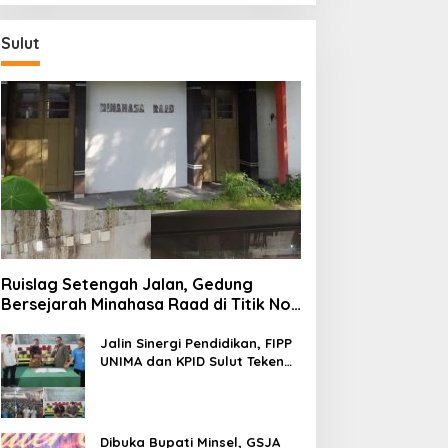
Sulut
Ruislag Setengah Jalan, Gedung
Bersejarah Minahasa Raad di Titik Nol
Manado Milik TNI-AL
Jalin Sinergi Pendidikan, FIPP
UNIMA dan KPID Sulut Teken
Kerja Sama; Mahasiswa Baru
Antusias Serap Materi Literasi
Penyiaran
Dibuka Bupati Minsel, GSJA