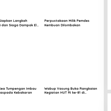
Siapkan Langkah
Perpustakaan Milik Pemdes
si dan Siaga Dampak El
Kembuan Dilombakan
Minahasa
Sea Tumpengan Imbau
Wabup Vasung Buka Rangkaian
aspada Kebakaran
Kegiatan HUT RI ke-81 di
Kecamatan Tompaso Raya