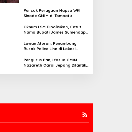
Pencak Perayaan Hapsa WKI
Sinode GMIM di Tombatu
Oknum LSM Dipolisikan, Catut
Nama Bupati James Sumendap
dan Tipu Investor Rp 200 Juta
Lawan Aturan, Penambang
Rusak Police Line di Lokasi
Tambang di Mitra: Tangkap
Mereka!!
Pengurus Panji Yosua GMIM
Nazareth Oarai Jepang Dilantik.
Sumendap: Panji Yosua harus
Menjaga Dan Melindungi Jemaat