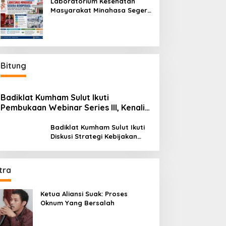
Laboratorium Kesehatan
Masyarakat Minahasa Segera
Beroperasi, Ini Kegunaannya
Bitung
Badiklat Kumham Sulut Ikuti
Pembukaan Webinar Series III, Kenali
Potensimu Maksimalkan Performamu
Badiklat Kumham Sulut Ikuti
Diskusi Strategi Kebijakan
Permenkumham No 15 Tahun
2020
tra
Ketua Aliansi Suak: Proses
Oknum Yang Bersalah