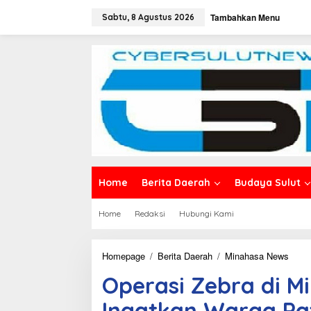
L
Tambahkan Menu
e
Sabtu, 8 Agustus 2026
w
a
t
i
k
e
k
o
n
t
e
n
Home
Berita Daerah
Budaya Sulut
Home
Redaksi
Hubungi Kami
Homepage
/
Berita Daerah
/
Minahasa News
O
p
Operasi Zebra di M
e
r
Ingatkan Warga Pa
a