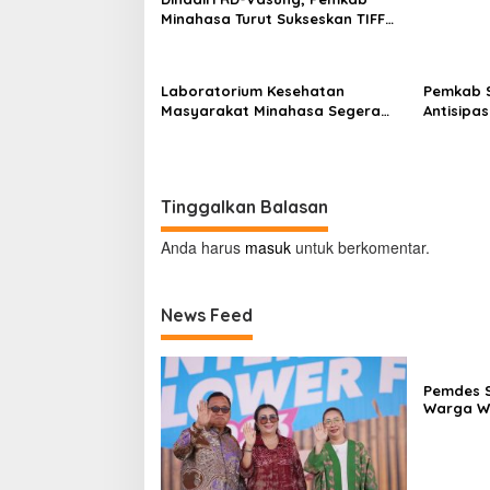
Minahasa Turut Sukseskan TIFF
2026
Laboratorium Kesehatan
Pemkab 
Masyarakat Minahasa Segera
Antisipa
Beroperasi, Ini Kegunaannya
Nino di 
Tinggalkan Balasan
Anda harus
masuk
untuk berkomentar.
News Feed
Pemdes 
Warga W