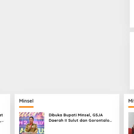
Minsel
Mi
at
Dibuka Bupati Minsel, GSJA
,
Daerah II Sulut dan Gorontalo
dam
Sukses Gelar Rakerda di
Amurang