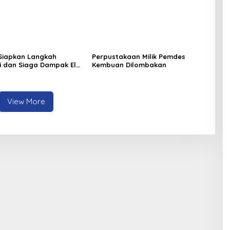
Siapkan Langkah
Perpustakaan Milik Pemdes
si dan Siaga Dampak El
Kembuan Dilombakan
Minahasa
View More