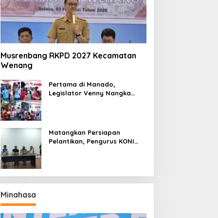
Musrenbang RKPD 2027 Kecamatan
Wenang
Pertama di Manado,
Legislator Venny Nangka
Ramaikan Figura Kampung
Titiwungen Utara
Matangkan Persiapan
Pelantikan, Pengurus KONI
Manado Gelar Rapat
Perdana
Minahasa