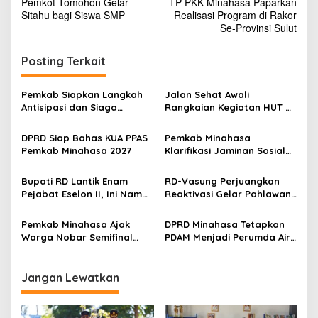
Pemkot Tomohon Gelar
TP-PKK Minahasa Paparkan
a
Sitahu bagi Siswa SMP
Realisasi Program di Rakor
v
Se-Provinsi Sulut
i
Posting Terkait
g
a
Pemkab Siapkan Langkah
Jalan Sehat Awali
s
Antisipasi dan Siaga
Rangkaian Kegiatan HUT RI
Dampak El Nino di
ke-81 di Minahasa
i
Minahasa
DPRD Siap Bahas KUA PPAS
Pemkab Minahasa
p
Pemkab Minahasa 2027
Klarifikasi Jaminan Sosial
PPPK: Hak ASN Tetap
o
Dijamin, Implementasi
Bupati RD Lantik Enam
RD-Vasung Perjuangkan
s
Berproses
Pejabat Eselon II, Ini Nama-
Reaktivasi Gelar Pahlawan
nama Mereka
Nasional Kyai Modjo di
Kemensos
Pemkab Minahasa Ajak
DPRD Minahasa Tetapkan
Warga Nobar Semifinal
PDAM Menjadi Perumda Air
Piala Dunia di Lapangan
Minum Rano Manguni
Sam Ratulangi Tondano
Jangan Lewatkan