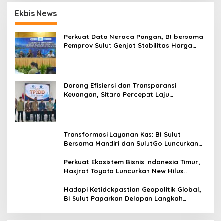
Ekbis News
Perkuat Data Neraca Pangan, BI bersama
Pemprov Sulut Genjot Stabilitas Harga
dan Kendalikan Inflasi
Dorong Efisiensi dan Transparansi
Keuangan, Sitaro Percepat Laju
Digitalisasi Transaksi Bersama BI Sulut
Transformasi Layanan Kas: BI Sulut
Bersama Mandiri dan SulutGo Luncurkan
Sentra Kas Mitra Utama, Jangkau Wilayah
Kepulauan
Perkuat Ekosistem Bisnis Indonesia Timur,
Hasjrat Toyota Luncurkan New Hilux
Generasi ke-9 di Manado
Hadapi Ketidakpastian Geopolitik Global,
BI Sulut Paparkan Delapan Langkah
Strategis Perkuat Rupiah dan Stabilitas
Ekonomi