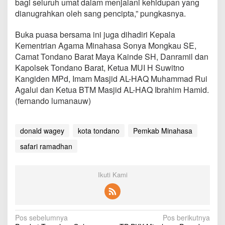
bagi seluruh umat dalam menjalani kehidupan yang
s
dianugrahkan oleh sang pencipta,” pungkasnya.
a
m
a
Buka puasa bersama ini juga dihadiri Kepala
W
Kementrian Agama Minahasa Sonya Mongkau SE,
a
Camat Tondano Barat Maya Kainde SH, Danramil dan
r
Kapolsek Tondano Barat, Ketua MUI H Suwitno
g
a
Kangiden MPd, Imam Masjid AL-HAQ Muhammad Rui
M
Agalui dan Ketua BTM Masjid AL-HAQ Ibrahim Hamid.
u
(fernando lumanauw)
s
l
i
donald wagey
kota tondano
Pemkab Minahasa
m
T
safari ramadhan
o
n
d
Ikuti Kami
a
n
o
N
Pos sebelumnya
Pos berikutnya