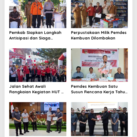
Pemkab Siapkan Langkah
Perpustakaan Milik Pemdes
Antisipasi dan Siaga
Kembuan Dilombakan
Dampak El Nino di
Minahasa
Jalan Sehat Awali
Pemdes Kembuan Satu
Rangkaian Kegiatan HUT RI
Susun Rencana Kerja Tahun
ke-81 di Minahasa
2027