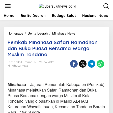
L
e
w
a
Home
Berita Daerah
Budaya Sulut
Nasional News
t
i
k
Homepage
/
Berita Daerah
/
Minahasa News
P
e
e
k
Pemkab Minahasa Safari Ramadhan
m
o
k
n
dan Buka Puasa Bersama Warga
a
t
Muslim Tondano
b
e
M
n
Fernando Lumanauw
Mei 16, 2019
i
Minahasa News
n
a
h
a
Minahasa
– Jajaran Pemerintah Kabupaten (Pemkab)
s
Minahasa melakukan Safari Ramadhan dan Buka
a
Puasa Bersama dengan warga Muslim di Kota
S
Tondano, yang dipusatkan di Masjid AL-HAQ
a
f
Kelurahan Wawalintouan, Kecamatan Tondano Baratn
a
Rabu (15/05) sore.