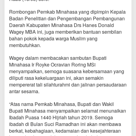
r
i
Rombongan Pemkab Minahasa yang dipimpin Kepala
R
Badan Penelitian dan Pengembangan Pembangunan
a
m
Daerah Kabupaten Minahasa Drs Hanes Donald
a
Wagey MBA ini, juga memberikan bantuan sembilan
d
bahan pokok kepada warga Muslim yang
h
membutuhkan.
a
n
d
Wagey dalam membacakan sambutan Bupati
a
Minahasa Ir Royke Ocravian Roring MSi
n
menyampaikan, semoga suasana kebersamaan yang
B
diliputi rasa kekeluargaan ini, akan semakin
u
mempererat tali silahturahmi dan jalinan persaudaraan
k
a
antar sesama.
P
u
“Atas nama Pemkab Minahasa, Bupati dan Wakil
a
Bupati Minahasa menyampaikan selamat menunaikan
s
Ibadah Puasa 1440 Hijriah tahun 2019. Semoga
a
B
ibadah di Bulan Suci Ramadhan ini akan membawa
e
berkat, kebahagiaan, kedamaian dan kesejahteraan
r