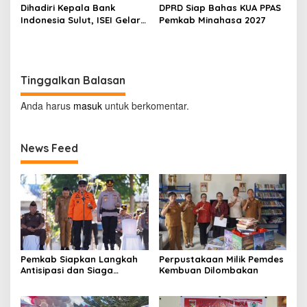
Dihadiri Kepala Bank
DPRD Siap Bahas KUA PPAS
Indonesia Sulut, ISEI Gelar
Pemkab Minahasa 2027
Penyuluhan Ekonomi di
Minahasa
Tinggalkan Balasan
Anda harus
masuk
untuk berkomentar.
News Feed
Pemkab Siapkan Langkah
Perpustakaan Milik Pemdes
Antisipasi dan Siaga
Kembuan Dilombakan
Dampak El Nino di
Minahasa