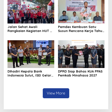
Jalan Sehat Awali
Pemdes Kembuan Satu
Rangkaian Kegiatan HUT RI
Susun Rencana Kerja Tahun
ke-81 di Minahasa
2027
Dihadiri Kepala Bank
DPRD Siap Bahas KUA PPAS
Indonesia Sulut, ISEI Gelar
Pemkab Minahasa 2027
Penyuluhan Ekonomi di
Minahasa
View More