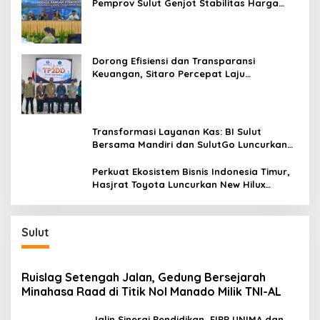
Pemprov Sulut Genjot Stabilitas Harga
dan Kendalikan Inflasi
Dorong Efisiensi dan Transparansi
Keuangan, Sitaro Percepat Laju
Digitalisasi Transaksi Bersama BI Sulut
Transformasi Layanan Kas: BI Sulut
Bersama Mandiri dan SulutGo Luncurkan
Sentra Kas Mitra Utama, Jangkau Wilayah
Kepulauan
Perkuat Ekosistem Bisnis Indonesia Timur,
Hasjrat Toyota Luncurkan New Hilux
Generasi ke-9 di Manado
Sulut
Ruislag Setengah Jalan, Gedung Bersejarah
Minahasa Raad di Titik Nol Manado Milik TNI-AL
Jalin Sinergi Pendidikan, FIPP UNIMA dan