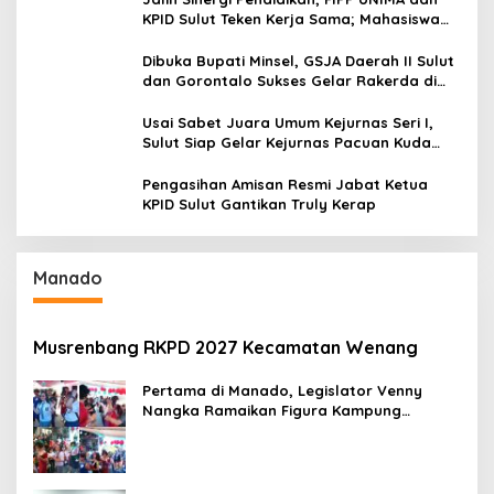
KPID Sulut Teken Kerja Sama; Mahasiswa
Baru Antusias Serap Materi Literasi
Penyiaran
Dibuka Bupati Minsel, GSJA Daerah II Sulut
dan Gorontalo Sukses Gelar Rakerda di
Amurang
Usai Sabet Juara Umum Kejurnas Seri I,
Sulut Siap Gelar Kejurnas Pacuan Kuda
Seri II Piala Presiden di Tompaso
Pengasihan Amisan Resmi Jabat Ketua
KPID Sulut Gantikan Truly Kerap
Manado
Musrenbang RKPD 2027 Kecamatan Wenang
Pertama di Manado, Legislator Venny
Nangka Ramaikan Figura Kampung
Titiwungen Utara