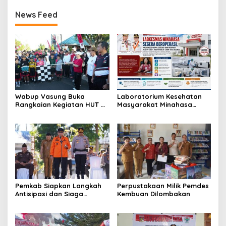
News Feed
Wabup Vasung Buka
Laboratorium Kesehatan
Rangkaian Kegiatan HUT RI
Masyarakat Minahasa
ke-81 di Kecamatan
Segera Beroperasi, Ini
Tompaso Raya
Kegunaannya
Pemkab Siapkan Langkah
Perpustakaan Milik Pemdes
Antisipasi dan Siaga
Kembuan Dilombakan
Dampak El Nino di
Minahasa