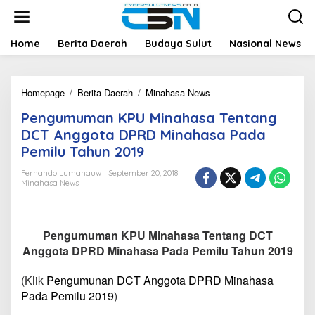
L
e
w
a
Home
Berita Daerah
Budaya Sulut
Nasional News
t
i
k
Homepage
/
Berita Daerah
/
Minahasa News
P
e
e
k
Pengumuman KPU Minahasa Tentang
n
o
g
n
DCT Anggota DPRD Minahasa Pada
u
t
Pemilu Tahun 2019
m
e
u
n
Fernando Lumanauw
September 20, 2018
m
Minahasa News
a
n
K
P
Pengumuman KPU Minahasa Tentang DCT
U
Anggota DPRD Minahasa Pada Pemilu Tahun 2019
M
i
(Klik
Pengumunan DCT Anggota DPRD Minahasa
n
Pada Pemilu 2019
)
a
h