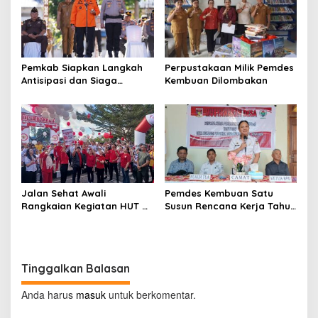
9
Pemkab Siapkan Langkah
Perpustakaan Milik Pemdes
Antisipasi dan Siaga
Kembuan Dilombakan
Dampak El Nino di
Minahasa
Jalan Sehat Awali
Pemdes Kembuan Satu
Rangkaian Kegiatan HUT RI
Susun Rencana Kerja Tahun
ke-81 di Minahasa
2027
Tinggalkan Balasan
Anda harus
masuk
untuk berkomentar.