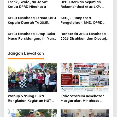
Franky Wolayan Jabat
DPRD Berikan Sejumlah
i
p
Ketua DPRD Minahasa
Rekomendasi Atas LKPJ
n
Kepala Daerah Tahun 2025
a
o
h
DPRD Minahasa Terima LKPJ
Setujui Ranperda
s
a
Kepala Daerah TA 2025
Pengelolaan BMD, DPRD
s
Untuk Dibahas
Minahasa Bahas Regulasi
a
Sampah dan Perumda Air
DPRD Minahasa Tutup Buka
Ranperda APBD Minahasa
P
Minum
Masa Persidangan, Ini Yang
2026 Disahkan dan Disetujui
a
Disampaikan Bupati
DPRD Untuk Menjadi Perda
d
a
Jangan Lewatkan
P
e
m
i
l
u
T
a
h
Wabup Vasung Buka
Laboratorium Kesehatan
u
Rangkaian Kegiatan HUT RI
Masyarakat Minahasa
n
ke-81 di Kecamatan
Segera Beroperasi, Ini
2
Tompaso Raya
Kegunaannya
0
1