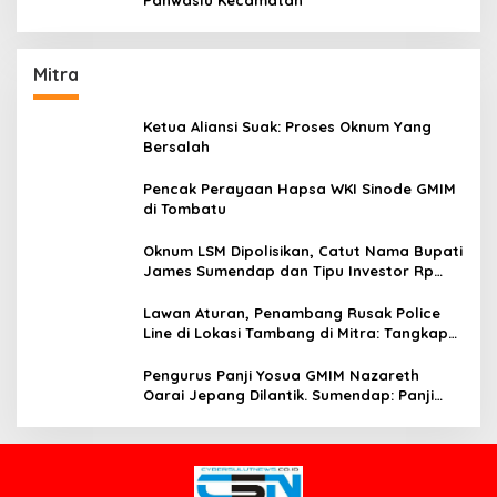
Panwaslu Kecamatan
Mitra
Ketua Aliansi Suak: Proses Oknum Yang
Bersalah
Pencak Perayaan Hapsa WKI Sinode GMIM
di Tombatu
Oknum LSM Dipolisikan, Catut Nama Bupati
James Sumendap dan Tipu Investor Rp
200 Juta
Lawan Aturan, Penambang Rusak Police
Line di Lokasi Tambang di Mitra: Tangkap
Mereka!!
Pengurus Panji Yosua GMIM Nazareth
Oarai Jepang Dilantik. Sumendap: Panji
Yosua harus Menjaga Dan Melindungi
Jemaat