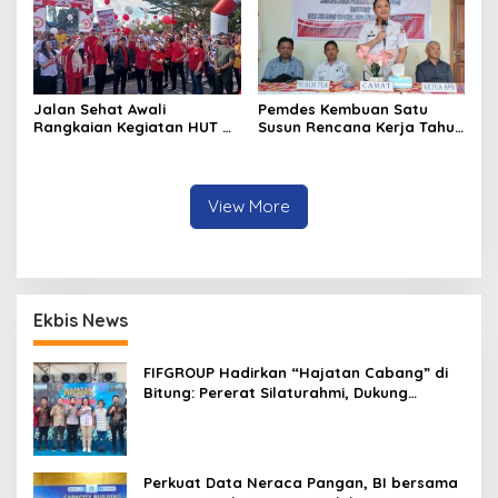
Jalan Sehat Awali
Pemdes Kembuan Satu
Rangkaian Kegiatan HUT RI
Susun Rencana Kerja Tahun
ke-81 di Minahasa
2027
View More
Ekbis News
FIFGROUP Hadirkan “Hajatan Cabang” di
Bitung: Pererat Silaturahmi, Dukung
Ekonomi Lokal & Tawarkan Beragam
Promo Khusus
Perkuat Data Neraca Pangan, BI bersama