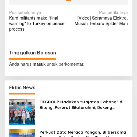
o
s
N
Pos sebelumnya
Pos berikutnya
n
Kurd militants make "final
[Video] Seramnya Elektro,
y
a
warning" to Turkey on peace
Musuh Terbaru Spider-Man
a
v
process
K
a
i
r
g
e
n
Tinggalkan Balasan
a
a
s
A
Anda harus
masuk
untuk berkomentar.
k
i
a
n
p
D
Ekbis News
o
i
p
s
e
FIFGROUP Hadirkan “Hajatan Cabang” di
c
Bitung: Pererat Silaturahmi, Dukung
a
Ekonomi Lokal & Tawarkan Beragam
t
Promo Khusus
Perkuat Data Neraca Pangan, BI bersama