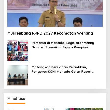
Musrenbang RKPD 2027 Kecamatan Wenang
Pertama di Manado, Legislator Venny
Nangka Ramaikan Figura Kampung
Titiwungen Utara
Matangkan Persiapan Pelantikan,
Pengurus KONI Manado Gelar Rapat
Perdana
Minahasa