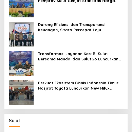
Pemprov Sulut Genjot Stabilitas Harga
dan Kendalikan Inflasi
Dorong Efisiensi dan Transparansi
Keuangan, Sitaro Percepat Laju
Digitalisasi Transaksi Bersama BI Sulut
Transformasi Layanan Kas: BI Sulut
Bersama Mandiri dan SulutGo Luncurkan
Sentra Kas Mitra Utama, Jangkau Wilayah
Kepulauan
Perkuat Ekosistem Bisnis Indonesia Timur,
Hasjrat Toyota Luncurkan New Hilux
Generasi ke-9 di Manado
Sulut