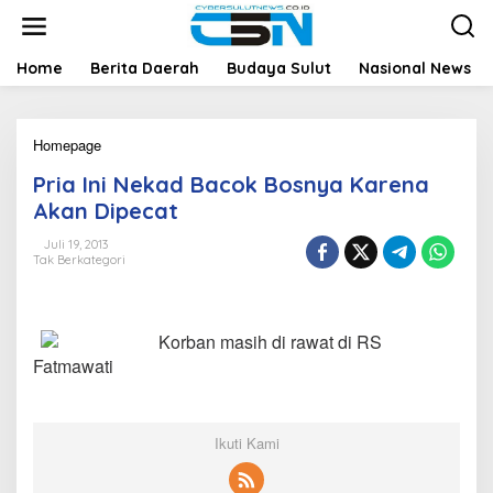
L
e
w
a
Home
Berita Daerah
Budaya Sulut
Nasional News
t
i
k
Homepage
P
e
r
k
Pria Ini Nekad Bacok Bosnya Karena
i
o
a
n
Akan Dipecat
I
t
n
e
Juli 19, 2013
Tak Berkategori
i
n
N
e
k
Korban masih di rawat di RS
a
d
Fatmawati
B
a
c
o
Ikuti Kami
k
B