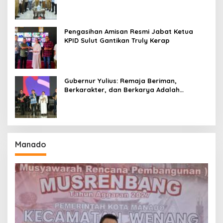
Seri II Piala Presiden di Tompaso
Pengasihan Amisan Resmi Jabat Ketua
KPID Sulut Gantikan Truly Kerap
Gubernur Yulius: Remaja Beriman,
Berkarakter, dan Berkarya Adalah
Kekuatan Sulawesi Utara
Manado