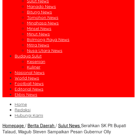
Sulut News
Manado News
Bitung News
Tomohon News
Minahasa News
Minsel News
Minut News
Bolmong Raya News
Mitra News
Nusa Utara News
Budaya Sulut
Kesenian
Kuliner
Nasional News
World News
Football News
Editorial News
Ekbis News
Home
Redaksi
Hubungi Kami
Homepage
/
Berita Daerah
/
Sulut News
Serahkan SK Plt Bupati
Talaud, Wagub Steven Sampaikan Pesan Gubernur Olly