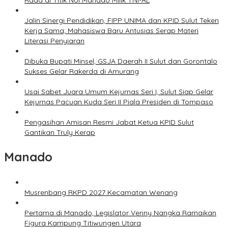
Raad di Titik Nol Manado Milik TNI-AL
Jalin Sinergi Pendidikan, FIPP UNIMA dan KPID Sulut Teken
Kerja Sama; Mahasiswa Baru Antusias Serap Materi
Literasi Penyiaran
Dibuka Bupati Minsel, GSJA Daerah II Sulut dan Gorontalo
Sukses Gelar Rakerda di Amurang
Usai Sabet Juara Umum Kejurnas Seri I, Sulut Siap Gelar
Kejurnas Pacuan Kuda Seri II Piala Presiden di Tompaso
Pengasihan Amisan Resmi Jabat Ketua KPID Sulut
Gantikan Truly Kerap
Manado
Musrenbang RKPD 2027 Kecamatan Wenang
Pertama di Manado, Legislator Venny Nangka Ramaikan
Figura Kampung Titiwungen Utara