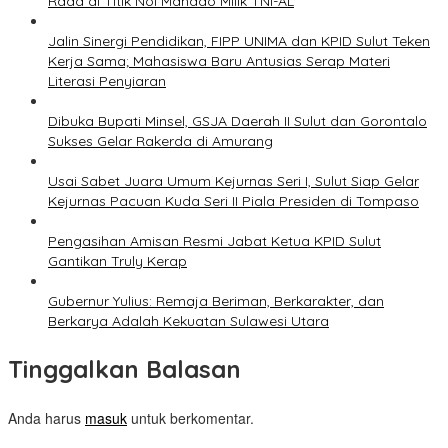
Raad di Titik Nol Manado Milik TNI-AL
Jalin Sinergi Pendidikan, FIPP UNIMA dan KPID Sulut Teken
Kerja Sama; Mahasiswa Baru Antusias Serap Materi
Literasi Penyiaran
Dibuka Bupati Minsel, GSJA Daerah II Sulut dan Gorontalo
Sukses Gelar Rakerda di Amurang
Usai Sabet Juara Umum Kejurnas Seri I, Sulut Siap Gelar
Kejurnas Pacuan Kuda Seri II Piala Presiden di Tompaso
Pengasihan Amisan Resmi Jabat Ketua KPID Sulut
Gantikan Truly Kerap
Gubernur Yulius: Remaja Beriman, Berkarakter, dan
Berkarya Adalah Kekuatan Sulawesi Utara
Tinggalkan Balasan
Anda harus
masuk
untuk berkomentar.