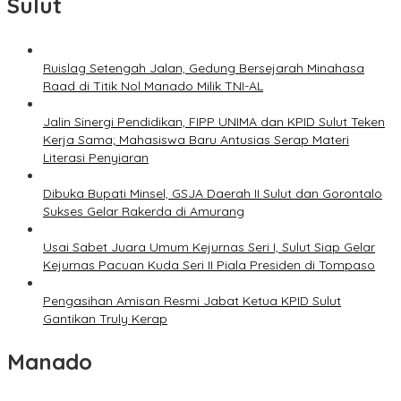
Sulut
Ruislag Setengah Jalan, Gedung Bersejarah Minahasa
Raad di Titik Nol Manado Milik TNI-AL
Jalin Sinergi Pendidikan, FIPP UNIMA dan KPID Sulut Teken
Kerja Sama; Mahasiswa Baru Antusias Serap Materi
Literasi Penyiaran
Dibuka Bupati Minsel, GSJA Daerah II Sulut dan Gorontalo
Sukses Gelar Rakerda di Amurang
Usai Sabet Juara Umum Kejurnas Seri I, Sulut Siap Gelar
Kejurnas Pacuan Kuda Seri II Piala Presiden di Tompaso
Pengasihan Amisan Resmi Jabat Ketua KPID Sulut
Gantikan Truly Kerap
Manado