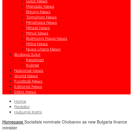
Sulut News
Manado News
Bitung News
Tomohon News
Minahasa News
Minsel News
Minut News
Bolmong Raya News
Mitra News
Nusa Utara News
Budaya Sulut
Kesenian
Kuliner
Nasional News
World News
Football News
Editorial News
Ekbis News
Home
Redaksi
Hubungi Kami
Homepage
Socialists nominate Chobanov as new Bulgaria finance
minister