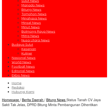
Sulut News
Manado News
Bitung News
Tomohon News
Minahasa News
Minsel News
Minut News
Bolmong Raya News
Mitra News
Nusa Utara News
Budaya Sulut
Kesenian
Kuliner
Nasional News
World News
Football News
Editorial News
Ekbis News
Home
Redaksi
Hubungi Kami
Homepage
/
Berita Daerah
/
Bitung News
Status Tanah CV Jaya
Sakti Tak Jelas, DPRD Bitung Minta Pembangunan Dihentikan