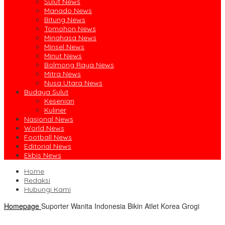
Sulut News
Manado News
Bitung News
Tomohon News
Minahasa News
Minsel News
Minut News
Bolmong Raya News
Mitra News
Nusa Utara News
Budaya Sulut
Kesenian
Kuliner
Nasional News
World News
Football News
Editorial News
Ekbis News
Home
Redaksi
Hubungi Kami
Homepage
Suporter Wanita Indonesia Bikin Atlet Korea Grogi