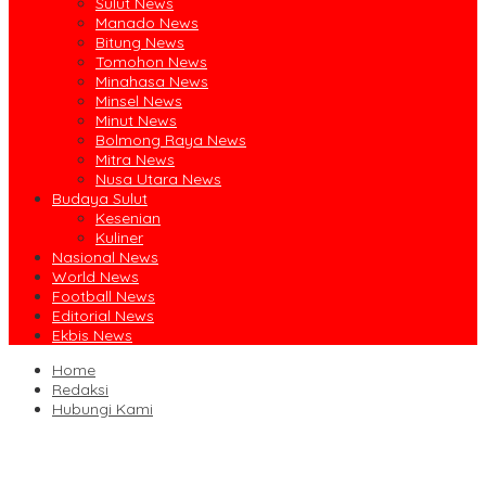
Sulut News
Manado News
Bitung News
Tomohon News
Minahasa News
Minsel News
Minut News
Bolmong Raya News
Mitra News
Nusa Utara News
Budaya Sulut
Kesenian
Kuliner
Nasional News
World News
Football News
Editorial News
Ekbis News
Home
Redaksi
Hubungi Kami
Jalin Sinergi Pendidikan, FIPP UNIMA dan KPID Sulut Teken Kerja