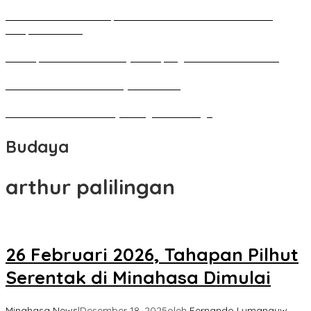
Pameran Besar Seni Rupa 2016 di Manado Dihadiri Ratusan
Perupa Tanah Air
Penutupan Festival Kebudayaan Jepang FBS Unima Semarak
Bedah Kemerdekaan Budaya Minahasa
Tarian Pato-Pato Ibu Dietje Dikagumi Mendagri
Budaya
arthur palilingan
26 Februari 2026, Tahapan Pilhut
Serentak di Minahasa Dimulai
Minahasa News
|
Desember 18, 2025
oleh
Fernando Lumanauw