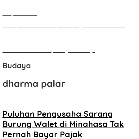
Pameran Besar Seni Rupa 2016 di Manado Dihadiri Ratusan
Perupa Tanah Air
Penutupan Festival Kebudayaan Jepang FBS Unima Semarak
Bedah Kemerdekaan Budaya Minahasa
Tarian Pato-Pato Ibu Dietje Dikagumi Mendagri
Budaya
dharma palar
Puluhan Pengusaha Sarang
Burung Walet di Minahasa Tak
Pernah Bayar Pajak