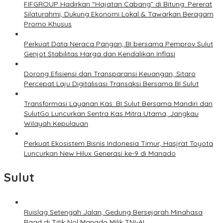
FIFGROUP Hadirkan “Hajatan Cabang” di Bitung: Pererat
Silaturahmi, Dukung Ekonomi Lokal & Tawarkan Beragam
Promo Khusus
Perkuat Data Neraca Pangan, BI bersama Pemprov Sulut
Genjot Stabilitas Harga dan Kendalikan Inflasi
Dorong Efisiensi dan Transparansi Keuangan, Sitaro
Percepat Laju Digitalisasi Transaksi Bersama BI Sulut
Transformasi Layanan Kas: BI Sulut Bersama Mandiri dan
SulutGo Luncurkan Sentra Kas Mitra Utama, Jangkau
Wilayah Kepulauan
Perkuat Ekosistem Bisnis Indonesia Timur, Hasjrat Toyota
Luncurkan New Hilux Generasi ke-9 di Manado
Sulut
Ruislag Setengah Jalan, Gedung Bersejarah Minahasa
Raad di Titik Nol Manado Milik TNI-AL