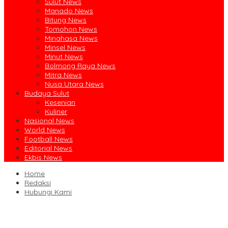
Sulut News
Manado News
Bitung News
Tomohon News
Minahasa News
Minsel News
Minut News
Bolmong Raya News
Mitra News
Nusa Utara News
Budaya Sulut
Kesenian
Kuliner
Nasional News
World News
Football News
Editorial News
Ekbis News
Home
Redaksi
Hubungi Kami
Ruislag Setengah Jalan, Gedung Bersejarah Minahasa Raad di