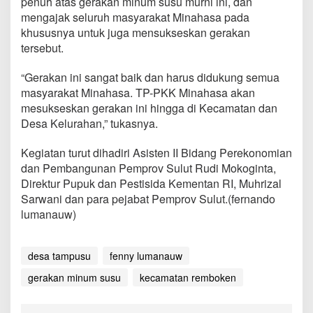
penuh atas gerakan minum susu murni ini, dan
i
mengajak seluruh masyarakat Minahasa pada
n
khususnya untuk juga mensukseskan gerakan
a
h
tersebut.
a
s
“Gerakan ini sangat baik dan harus didukung semua
a
masyarakat Minahasa. TP-PKK Minahasa akan
S
mesukseskan gerakan ini hingga di Kecamatan dan
i
a
Desa Kelurahan,” tukasnya.
p
S
Kegiatan turut dihadiri Asisten II Bidang Perekonomian
u
dan Pembangunan Pemprov Sulut Rudi Mokoginta,
k
Direktur Pupuk dan Pestisida Kementan RI, Muhrizal
s
e
Sarwani dan para pejabat Pemprov Sulut.(fernando
s
lumanauw)
k
a
n
desa tampusu
fenny lumanauw
gerakan minum susu
kecamatan remboken