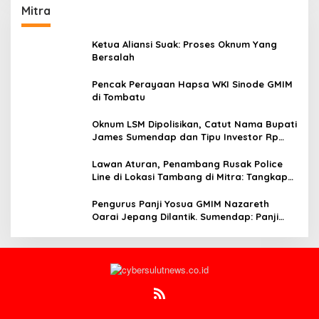
Mitra
Ketua Aliansi Suak: Proses Oknum Yang
Bersalah
Pencak Perayaan Hapsa WKI Sinode GMIM
di Tombatu
Oknum LSM Dipolisikan, Catut Nama Bupati
James Sumendap dan Tipu Investor Rp
200 Juta
Lawan Aturan, Penambang Rusak Police
Line di Lokasi Tambang di Mitra: Tangkap
Mereka!!
Pengurus Panji Yosua GMIM Nazareth
Oarai Jepang Dilantik. Sumendap: Panji
Yosua harus Menjaga Dan Melindungi
Jemaat