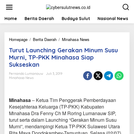
L
e
w
a
Home
Berita Daerah
Budaya Sulut
Nasional News
t
i
k
Homepage
/
Berita Daerah
/
Minahasa News
T
e
u
k
Turut Launching Gerakan Minum Susu
r
o
u
n
Murni, TP-PKK Minahasa Siap
t
t
Sukseskan
L
e
a
n
Fernando Lumanauw
Juli 3, 2019
u
Minahasa News
n
c
h
i
Minahasa
– Ketua Tim Penggerak Pemberdayaan
n
Kesejahteraa Keluarga (TP-PKK) Kabupaten
g
Minahasa Dra Fenny Ch M Roring Lumanauw SIP,
G
turut serta dalam Launching “Gerakan Minum Susu
e
r
Murni”, mendampingi Ketua TP-PKK Sulawesi Utara
a
Rita Maya Dondokambey-Tamuntuan, Selasa (02/07)