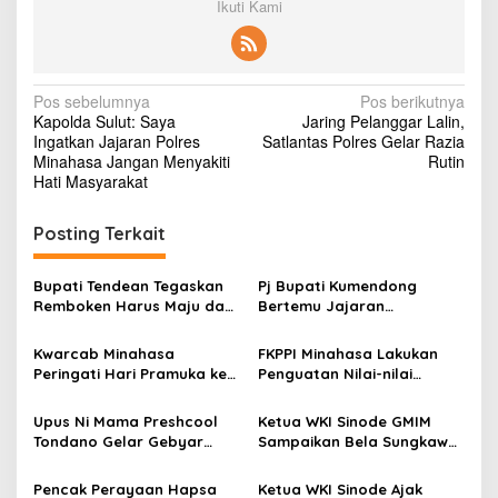
Ikuti Kami
N
Pos sebelumnya
Pos berikutnya
Kapolda Sulut: Saya
Jaring Pelanggar Lalin,
a
Ingatkan Jajaran Polres
Satlantas Polres Gelar Razia
v
Minahasa Jangan Menyakiti
Rutin
Hati Masyarakat
i
g
Posting Terkait
a
s
Bupati Tendean Tegaskan
Pj Bupati Kumendong
Remboken Harus Maju dan
Bertemu Jajaran
i
Minahasa Harus Maju!
Pemerintahan di Remboken
p
dan Sonder
Kwarcab Minahasa
FKPPI Minahasa Lakukan
Peringati Hari Pramuka ke-
Penguatan Nilai-nilai
o
62, Fenny Lumanauw Pimpin
Pancasila
s
Apel
Upus Ni Mama Preshcool
Ketua WKI Sinode GMIM
Tondano Gelar Gebyar
Sampaikan Bela Sungkawa
PAUD 2023
Kecelakaan Rombongan
Peserta Hapsa
Pencak Perayaan Hapsa
Ketua WKI Sinode Ajak