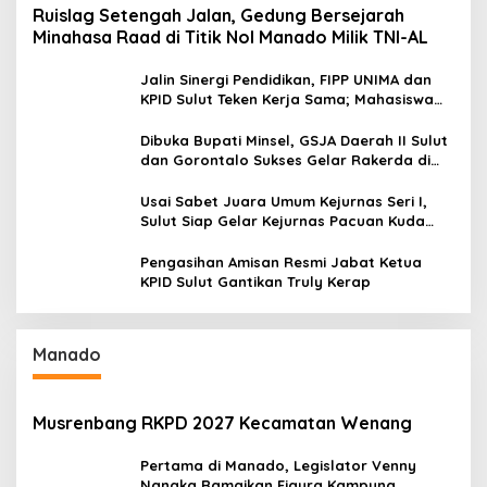
Ruislag Setengah Jalan, Gedung Bersejarah
Minahasa Raad di Titik Nol Manado Milik TNI-AL
Jalin Sinergi Pendidikan, FIPP UNIMA dan
KPID Sulut Teken Kerja Sama; Mahasiswa
Baru Antusias Serap Materi Literasi
Penyiaran
Dibuka Bupati Minsel, GSJA Daerah II Sulut
dan Gorontalo Sukses Gelar Rakerda di
Amurang
Usai Sabet Juara Umum Kejurnas Seri I,
Sulut Siap Gelar Kejurnas Pacuan Kuda
Seri II Piala Presiden di Tompaso
Pengasihan Amisan Resmi Jabat Ketua
KPID Sulut Gantikan Truly Kerap
Manado
Musrenbang RKPD 2027 Kecamatan Wenang
Pertama di Manado, Legislator Venny
Nangka Ramaikan Figura Kampung