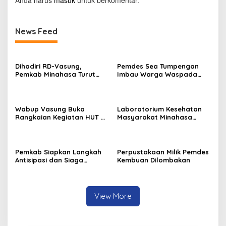
Anda harus
masuk
untuk berkomentar.
News Feed
Dihadiri RD-Vasung,
Pemdes Sea Tumpengan
Pemkab Minahasa Turut
Imbau Warga Waspada
Sukseskan TIFF 2026
Kebakaran
Wabup Vasung Buka
Laboratorium Kesehatan
Rangkaian Kegiatan HUT RI
Masyarakat Minahasa
ke-81 di Kecamatan
Segera Beroperasi, Ini
Tompaso Raya
Kegunaannya
Pemkab Siapkan Langkah
Perpustakaan Milik Pemdes
Antisipasi dan Siaga
Kembuan Dilombakan
Dampak El Nino di
Minahasa
View More