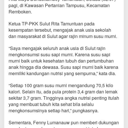
k
pagi, di Kawasan Pertanian Tampusu, Kecamatan
a
Remboken.
n
M
i
Ketua TP-PKK Sulut Rita Tamuntuan pada
n
kesempatan tersebut, mengajak anak usia sekolah
u
dan masyarakat di Sulut agar rajin minum susu murni.
m
S
“Saya mengajak seluruh anak usia di Sulut rajin
u
s
mengkonsumsi susu sapi murni. Karena susu sapi
u
murni baik untuk kesehatan tubuh dan pertumbuhan
M
anak hingga dia dewasa. Susu sapi murni baik karena
u
memiliki kandungan nutrisi yang sempurna,” kata dia.
r
n
i
“Setiap 100 gram susu murni mengandung 70,5 kilo
,
kalori. Selain itu, ada pula protein 3,4 gram dan lemak
T
sekitar 3,7 gram. Tingginya angka nutrisi penting itulah
P
yang membuat tubuh kita sehat bila selalu
-
mengkonsumsinya setiap hari,” pungkasnya.
P
K
K
Sementara, Fenny Lumanauw pun memberi dukungan
M