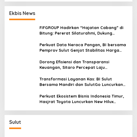
Ekbis News
FIFGROUP Hadirkan “Hajatan Cabang” di
Bitung: Pererat Silaturahmi, Dukung
Ekonomi Lokal & Tawarkan Beragam
Promo Khusus
Perkuat Data Neraca Pangan, BI bersama
Pemprov Sulut Genjot Stabilitas Harga
dan Kendalikan Inflasi
Dorong Efisiensi dan Transparansi
Keuangan, Sitaro Percepat Laju
Digitalisasi Transaksi Bersama BI Sulut
Transformasi Layanan Kas: BI Sulut
Bersama Mandiri dan SulutGo Luncurkan
Sentra Kas Mitra Utama, Jangkau Wilayah
Kepulauan
Perkuat Ekosistem Bisnis Indonesia Timur,
Hasjrat Toyota Luncurkan New Hilux
Generasi ke-9 di Manado
Sulut