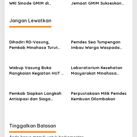
WKI Sinode GMIM di
Jemaat GMIM Sukseskan
Tombatu
Hapsa WKI 2023
Jangan Lewatkan
Dihadiri RD-Vasung,
Pemdes Sea Tumpengan
Pemkab Minahasa Turut
Imbau Warga Waspada
Sukseskan TIFF 2026
Kebakaran
Wabup Vasung Buka
Laboratorium Kesehatan
Rangkaian Kegiatan HUT RI
Masyarakat Minahasa
ke-81 di Kecamatan
Segera Beroperasi, Ini
Tompaso Raya
Kegunaannya
Pemkab Siapkan Langkah
Perpustakaan Milik Pemdes
Antisipasi dan Siaga
Kembuan Dilombakan
Dampak El Nino di
Minahasa
Tinggalkan Balasan