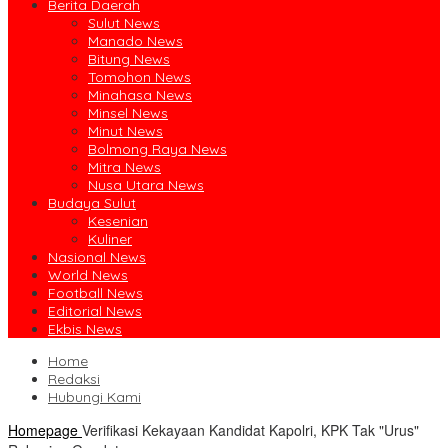
Berita Daerah
Sulut News
Manado News
Bitung News
Tomohon News
Minahasa News
Minsel News
Minut News
Bolmong Raya News
Mitra News
Nusa Utara News
Budaya Sulut
Kesenian
Kuliner
Nasional News
World News
Football News
Editorial News
Ekbis News
Home
Redaksi
Hubungi Kami
Homepage
Verifikasi Kekayaan Kandidat Kapolri, KPK Tak "Urus"