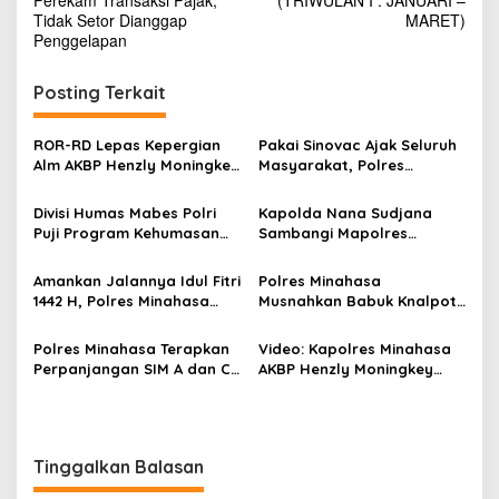
v
Perekam Transaksi Pajak,
(TRIWULAN I : JANUARI –
K
Tidak Setor Dianggap
MARET)
M
i
Penggelapan
S
g
i
U
Posting Terkait
a
c
s
a
ROR-RD Lepas Kepergian
Pakai Sinovac Ajak Seluruh
p
i
Alm AKBP Henzly Moningkey
Masyarakat, Polres
k
p
SIK MSi dan Beri
Minahasa Gelar Vaksinasi
a
Penghormatan Terakhir
Massal COVID-19
n
Divisi Humas Mabes Polri
Kapolda Nana Sudjana
o
S
Puji Program Kehumasan
Sambangi Mapolres
s
e
Polres Minahasa
Minahasa, Ini Tujuannya
l
Amankan Jalannya Idul Fitri
Polres Minahasa
a
1442 H, Polres Minahasa
Musnahkan Babuk Knalpot
m
Gelar Pasukan Operasi
Bising dan Miras Hasil
a
Ketupat Samrat 2021
Sitaan
Polres Minahasa Terapkan
Video: Kapolres Minahasa
t
Perpanjangan SIM A dan C
AKBP Henzly Moningkey
N
Secara Online
Ucapkan Selamat Paskah
a
t
a
l
Tinggalkan Balasan