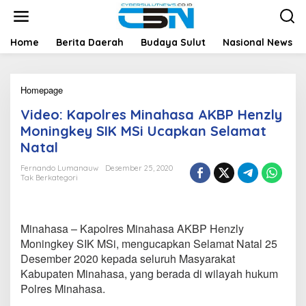
L
e
w
a
Home
Berita Daerah
Budaya Sulut
Nasional News
t
i
k
Homepage
V
e
i
k
Video: Kapolres Minahasa AKBP Henzly
d
o
e
n
Moningkey SIK MSi Ucapkan Selamat
o
t
Natal
:
e
K
n
Fernando Lumanauw
Desember 25, 2020
a
Tak Berkategori
p
o
l
r
Minahasa – Kapolres Minahasa AKBP Henzly
e
Moningkey SIK MSi, mengucapkan Selamat Natal 25
s
Desember 2020 kepada seluruh Masyarakat
M
Kabupaten Minahasa, yang berada di wilayah hukum
i
n
Polres Minahasa.
a