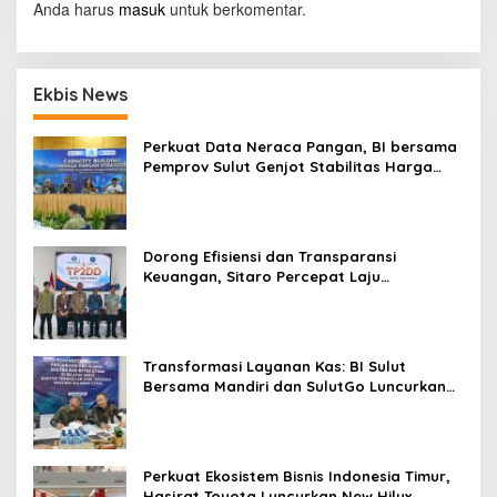
Anda harus
masuk
untuk berkomentar.
Ekbis News
Perkuat Data Neraca Pangan, BI bersama
Pemprov Sulut Genjot Stabilitas Harga
dan Kendalikan Inflasi
Dorong Efisiensi dan Transparansi
Keuangan, Sitaro Percepat Laju
Digitalisasi Transaksi Bersama BI Sulut
Transformasi Layanan Kas: BI Sulut
Bersama Mandiri dan SulutGo Luncurkan
Sentra Kas Mitra Utama, Jangkau Wilayah
Kepulauan
Perkuat Ekosistem Bisnis Indonesia Timur,
Hasjrat Toyota Luncurkan New Hilux