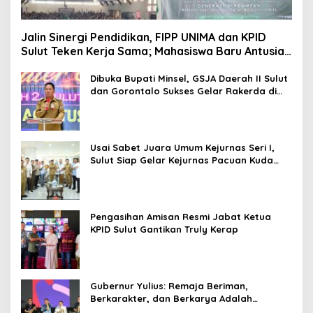
Jalin Sinergi Pendidikan, FIPP UNIMA dan KPID
Sulut Teken Kerja Sama; Mahasiswa Baru Antusias
Serap Materi Literasi Penyiaran
Dibuka Bupati Minsel, GSJA Daerah II Sulut
dan Gorontalo Sukses Gelar Rakerda di
Amurang
Usai Sabet Juara Umum Kejurnas Seri I,
Sulut Siap Gelar Kejurnas Pacuan Kuda
Seri II Piala Presiden di Tompaso
Pengasihan Amisan Resmi Jabat Ketua
KPID Sulut Gantikan Truly Kerap
Gubernur Yulius: Remaja Beriman,
Berkarakter, dan Berkarya Adalah
Kekuatan Sulawesi Utara