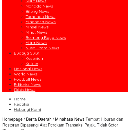
Sulut News
Manado News
Bitung News
Tomohon News
Minahasa News
Minsel News
Minut News
Bolmong Raya News
Mitra News
Nusa Utara News
Budaya Sulut
Kesenian
Kuliner
Nasional News
World News
Football News
Editorial News
Ekbis News
Home
Redaksi
Hubungi Kami
Homepage
/
Berita Daerah
/
Minahasa News
Tempat Hiburan dan
Restoran Dipasangi Alat Perekam Transaksi Pajak, Tidak Setor