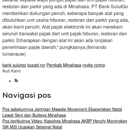
restoran dan parkir yang ada di Minahasa. PT Bank SulutGo
memberikan dukungan penuh, seberapa banyak alat yang
dibutuhkan unit usaha hiburan, restoran dan parkir yang ada,
akan kami penuhi. Alat pajak elektronik ini akan merekam
seluruh transaksi pajak dari unit pajak hiburan, restoran dan
parkir. Diharapkan dengan alat ini akan ada lonjakan
penerimaan pajak daerah,” pungkasnya.(fernando
lumanauw)
bank sulutgo
bupati ror
Pemkab Minahasa
royke roring
Ikuti Kami
Navigasi pos
Pos sebelumnya
Jaringan Mawale Movement Eksperiskan Natal
Lewat Seni dan Budaya Minahasa
Pos berikutnya
Video: Kapolres Minahasa AKBP Henzly Moningkey
SIK MSi Ucapkan Selamat Natal