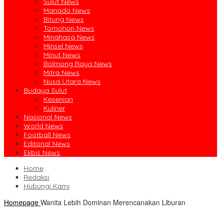
Sulut News
Manado News
Bitung News
Tomohon News
Minahasa News
Minsel News
Minut News
Bolmong Raya News
Mitra News
Nusa Utara News
Budaya Sulut
Kesenian
Kuliner
Nasional News
World News
Football News
Editorial News
Ekbis News
Home
Redaksi
Hubungi Kami
Homepage
Wanita Lebih Dominan Merencanakan Liburan