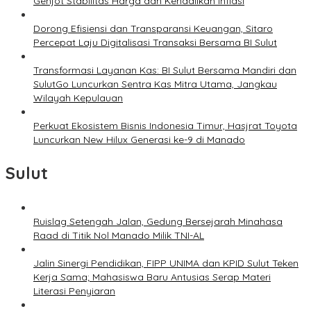
Genjot Stabilitas Harga dan Kendalikan Inflasi
Dorong Efisiensi dan Transparansi Keuangan, Sitaro
Percepat Laju Digitalisasi Transaksi Bersama BI Sulut
Transformasi Layanan Kas: BI Sulut Bersama Mandiri dan
SulutGo Luncurkan Sentra Kas Mitra Utama, Jangkau
Wilayah Kepulauan
Perkuat Ekosistem Bisnis Indonesia Timur, Hasjrat Toyota
Luncurkan New Hilux Generasi ke-9 di Manado
Sulut
Ruislag Setengah Jalan, Gedung Bersejarah Minahasa
Raad di Titik Nol Manado Milik TNI-AL
Jalin Sinergi Pendidikan, FIPP UNIMA dan KPID Sulut Teken
Kerja Sama; Mahasiswa Baru Antusias Serap Materi
Literasi Penyiaran