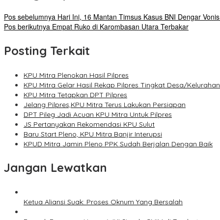
Pos sebelumnya
Hari Ini, 16 Mantan Timsus Kasus BNI Dengar Voni
Pos berikutnya
Empat Ruko di Karombasan Utara Terbakar
Posting Terkait
KPU Mitra Plenokan Hasil Pilpres
KPU Mitra Gelar Hasil Rekap Pilpres Tingkat Desa/Kelurahan
KPU Mitra Tetapkan DPT Pilpres
Jelang Pilpres,KPU Mitra Terus Lakukan Persiapan
DPT Pileg Jadi Acuan KPU Mitra Untuk Pilpres
JS Pertanyakan Rekomendasi KPU Sulut
Baru Start Pleno, KPU Mitra Banjir Interupsi
KPUD Mitra Jamin Pleno PPK Sudah Berjalan Dengan Baik
Jangan Lewatkan
Ketua Aliansi Suak: Proses Oknum Yang Bersalah