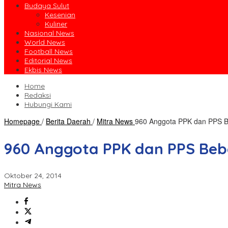
Budaya Sulut
Kesenian
Kuliner
Nasional News
World News
Football News
Editorial News
Ekbis News
Home
Redaksi
Hubungi Kami
Homepage
/
Berita Daerah
/
Mitra News
960 Anggota PPK dan PPS 
960 Anggota PPK dan PPS Beb
Oktober 24, 2014
Mitra News