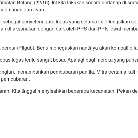
an Belang (22/10). Ini kita lakukan secara bertahap di semu
ngemanan dan Irvan.
 sebagai penyelenggara tugas yang selama ini difungsikan se
dah dilaksanakan dengan baik oleh PPS dan PPK lewat memban
Gubernur (Pilgub), Benu menegaskan nantinya akan kembali di
as tugas tentu sangat besar. Apalagi bagi mereka yang punya 
gian, menambahkan pembubaran panitia, Mitra pertama kali m
n pembubaran.
ran. Kita tinggal menyisahkan beberapa kecamatan. Pekan dep