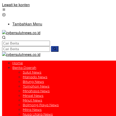
Lewati ke konten
Tambahkan Menu
Home
Berita Daerah
Sulut News
Manado News
Bitung News
Tomohon News
Minahasa News
Minsel News
Minut News
Bolmong Raya News
Mitra News
Nusa Utara News