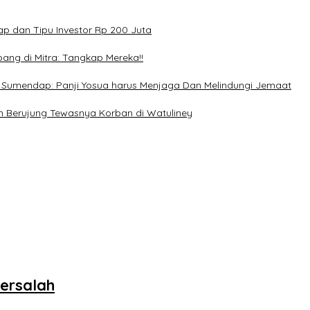
p dan Tipu Investor Rp 200 Juta
ang di Mitra: Tangkap Mereka!!
. Sumendap: Panji Yosua harus Menjaga Dan Melindungi Jemaat
n Berujung Tewasnya Korban di Watuliney
Bersalah