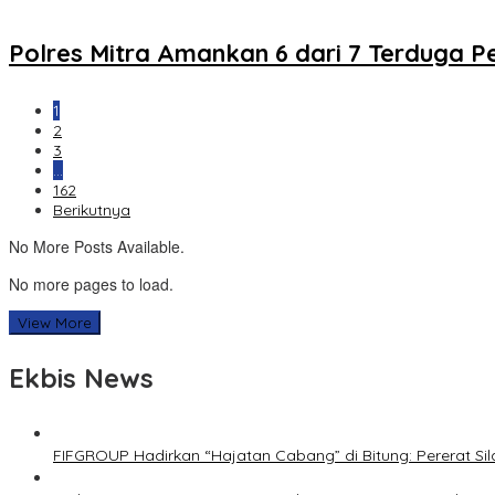
Polres Mitra Amankan 6 dari 7 Terduga 
1
2
3
…
162
Berikutnya
No More Posts Available.
No more pages to load.
View More
Ekbis News
FIFGROUP Hadirkan “Hajatan Cabang” di Bitung: Pererat S