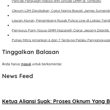
Pencak Perayaan Hapsa WKI Sinode GMIM di Tombatu
Oknum LSM Dipolisikan, Catut Nama Bupati James Sumenda
Lawan Aturan, Penambang Rusak Police Line di Lokasi Tamb
Pengurus Panji Yosua GMIM Nazareth Oarai Jepang Dilantik
Polres Mitra Amankan 6 dari 7 Terduga Pelaku Penganiayaa
Tinggalkan Balasan
Anda harus
masuk
untuk berkomentar.
News Feed
Ketua Aliansi Suak: Proses Oknum Yang 