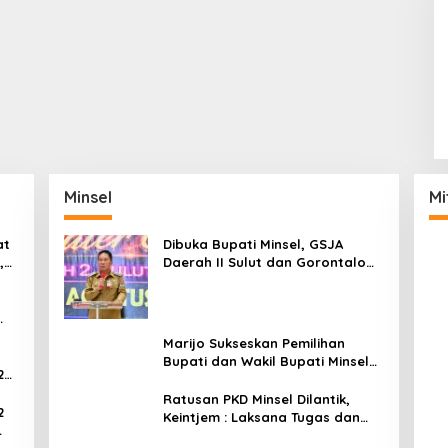
Minsel
Mi
at
Dibuka Bupati Minsel, GSJA
,
Daerah II Sulut dan Gorontalo
dam
Sukses Gelar Rakerda di
Amurang
Marijo Sukseskan Pemilihan
Bupati dan Wakil Bupati Minsel
2
Tahun 2024
Ratusan PKD Minsel Dilantik,
2
Keintjem : Laksana Tugas dan
Tanggungjawab Dengan Baik