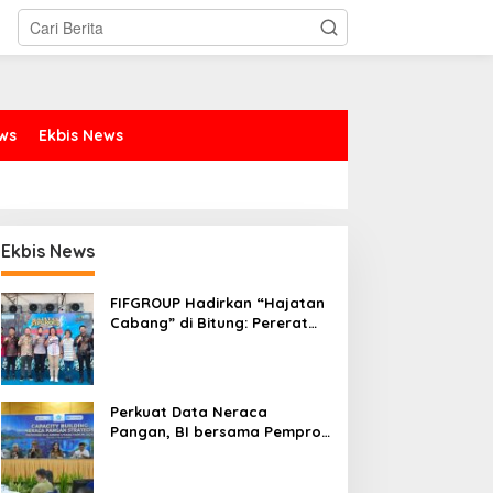
ews
Ekbis News
Ekbis News
FIFGROUP Hadirkan “Hajatan
Cabang” di Bitung: Pererat
Silaturahmi, Dukung Ekonomi
Lokal & Tawarkan Beragam
Promo Khusus
Perkuat Data Neraca
Pangan, BI bersama Pemprov
Sulut Genjot Stabilitas Harga
dan Kendalikan Inflasi