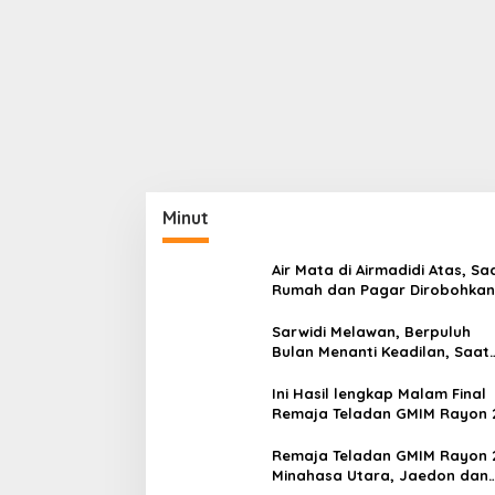
Minut
Air Mata di Airmadidi Atas, Sa
Rumah dan Pagar Dirobohkan
Harapan Keadilan Belum Pa
Sarwidi Melawan, Berpuluh
Bulan Menanti Keadilan, Saat
Eksekusi Menjelang Justru
Harapan Diuji
Ini Hasil lengkap Malam Final
Remaja Teladan GMIM Rayon 
Minut Tahun 2026
Remaja Teladan GMIM Rayon 
Minahasa Utara, Jaedon dan