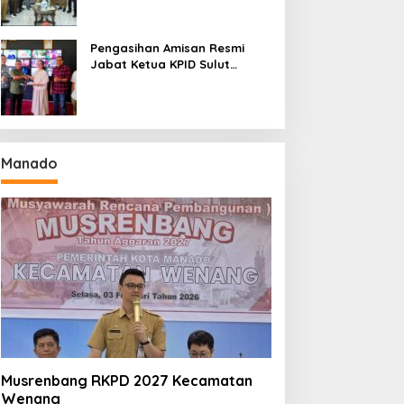
Seri II Piala Presiden di
Tompaso
Pengasihan Amisan Resmi
Jabat Ketua KPID Sulut
Gantikan Truly Kerap
Manado
Musrenbang RKPD 2027 Kecamatan
Wenang