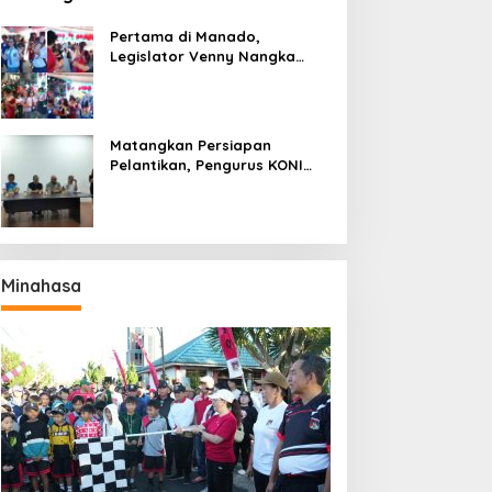
Pertama di Manado,
Legislator Venny Nangka
Ramaikan Figura Kampung
Titiwungen Utara
Matangkan Persiapan
Pelantikan, Pengurus KONI
Manado Gelar Rapat
Perdana
Minahasa