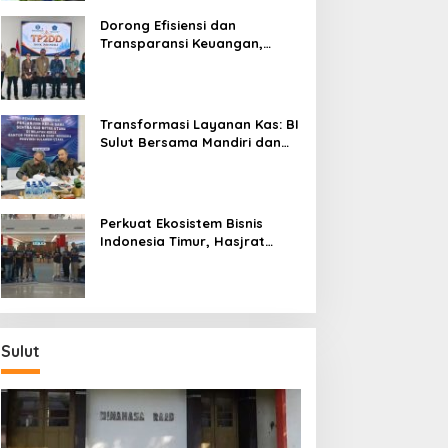
Dorong Efisiensi dan
Transparansi Keuangan,
Sitaro Percepat Laju
Digitalisasi Transaksi
Bersama BI Sulut
Transformasi Layanan Kas: BI
Sulut Bersama Mandiri dan
SulutGo Luncurkan Sentra
Kas Mitra Utama, Jangkau
Wilayah Kepulauan
Perkuat Ekosistem Bisnis
Indonesia Timur, Hasjrat
Toyota Luncurkan New Hilux
Generasi ke-9 di Manado
Sulut