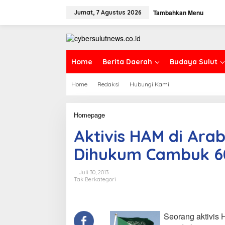
L
Tambahkan Menu
e
Jumat, 7 Agustus 2026
w
a
t
i
k
Home
Berita Daerah
Budaya Sulut
e
k
Home
Redaksi
Hubungi Kami
o
n
t
e
Homepage
A
n
k
Aktivis HAM di Arab
t
i
Dihukum Cambuk 60
v
i
s
Juli 30, 2013
H
Tak Berkategori
A
M
d
i
Seorang aktivis 
A