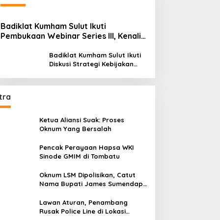
Badiklat Kumham Sulut Ikuti
Pembukaan Webinar Series III, Kenali
Potensimu Maksimalkan Performamu
Badiklat Kumham Sulut Ikuti
Diskusi Strategi Kebijakan
Permenkumham No 15 Tahun
2020
tra
Ketua Aliansi Suak: Proses
Oknum Yang Bersalah
Pencak Perayaan Hapsa WKI
Sinode GMIM di Tombatu
Oknum LSM Dipolisikan, Catut
Nama Bupati James Sumendap
dan Tipu Investor Rp 200 Juta
Lawan Aturan, Penambang
Rusak Police Line di Lokasi