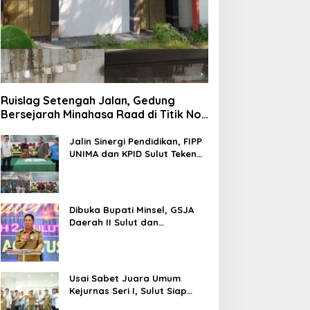
Ruislag Setengah Jalan, Gedung
Bersejarah Minahasa Raad di Titik Nol
Manado Milik TNI-AL
Jalin Sinergi Pendidikan, FIPP
UNIMA dan KPID Sulut Teken
Kerja Sama; Mahasiswa Baru
Antusias Serap Materi Literasi
Penyiaran
Dibuka Bupati Minsel, GSJA
Daerah II Sulut dan
Gorontalo Sukses Gelar
Rakerda di Amurang
Usai Sabet Juara Umum
Kejurnas Seri I, Sulut Siap
Gelar Kejurnas Pacuan Kuda