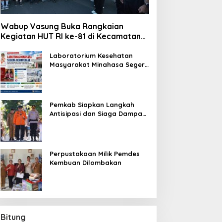
Wabup Vasung Buka Rangkaian
Kegiatan HUT RI ke-81 di Kecamatan
Tompaso Raya
Laboratorium Kesehatan
Masyarakat Minahasa Segera
Beroperasi, Ini Kegunaannya
Pemkab Siapkan Langkah
Antisipasi dan Siaga Dampak
El Nino di Minahasa
Perpustakaan Milik Pemdes
Kembuan Dilombakan
Bitung