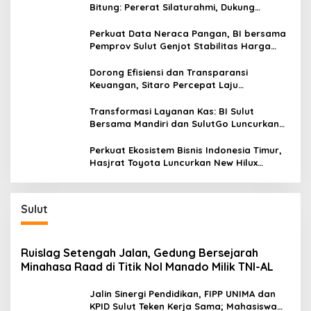
Bitung: Pererat Silaturahmi, Dukung
Ekonomi Lokal & Tawarkan Beragam
Promo Khusus
Perkuat Data Neraca Pangan, BI bersama
Pemprov Sulut Genjot Stabilitas Harga
dan Kendalikan Inflasi
Dorong Efisiensi dan Transparansi
Keuangan, Sitaro Percepat Laju
Digitalisasi Transaksi Bersama BI Sulut
Transformasi Layanan Kas: BI Sulut
Bersama Mandiri dan SulutGo Luncurkan
Sentra Kas Mitra Utama, Jangkau Wilayah
Kepulauan
Perkuat Ekosistem Bisnis Indonesia Timur,
Hasjrat Toyota Luncurkan New Hilux
Generasi ke-9 di Manado
Sulut
Ruislag Setengah Jalan, Gedung Bersejarah
Minahasa Raad di Titik Nol Manado Milik TNI-AL
Jalin Sinergi Pendidikan, FIPP UNIMA dan
KPID Sulut Teken Kerja Sama; Mahasiswa