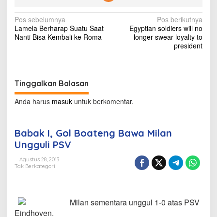
a
w
N
Pos sebelumnya
Pos berikutnya
a
Lamela Berharap Suatu Saat
Egyptian soldiers will no
M
a
Nanti Bisa Kembali ke Roma
longer swear loyalty to
i
v
president
l
a
i
n
g
U
n
Tinggalkan Balasan
a
g
s
g
Anda harus
masuk
untuk berkomentar.
u
i
l
i
p
Babak I, Gol Boateng Bawa Milan
P
o
Ungguli PSV
S
V
s
Agustus 28, 2013
Tak Berkategori
Milan sementara unggul 1-0 atas PSV
Eindhoven.