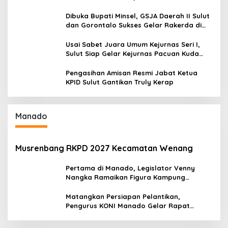
Baru Antusias Serap Materi Literasi
Penyiaran
Dibuka Bupati Minsel, GSJA Daerah II Sulut
dan Gorontalo Sukses Gelar Rakerda di
Amurang
Usai Sabet Juara Umum Kejurnas Seri I,
Sulut Siap Gelar Kejurnas Pacuan Kuda
Seri II Piala Presiden di Tompaso
Pengasihan Amisan Resmi Jabat Ketua
KPID Sulut Gantikan Truly Kerap
Manado
Musrenbang RKPD 2027 Kecamatan Wenang
Pertama di Manado, Legislator Venny
Nangka Ramaikan Figura Kampung
Titiwungen Utara
Matangkan Persiapan Pelantikan,
Pengurus KONI Manado Gelar Rapat
Perdana