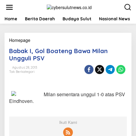
L
e
w
a
Home
Berita Daerah
Budaya Sulut
Nasional News
t
i
k
Homepage
B
e
a
k
Babak I, Gol Boateng Bawa Milan
b
o
a
n
Ungguli PSV
k
t
I
e
Agustus 28, 2013
Tak Berkategori
,
n
G
o
l
Milan sementara unggul 1-0 atas PSV
B
o
Eindhoven.
a
t
e
n
Ikuti Kami
g
B