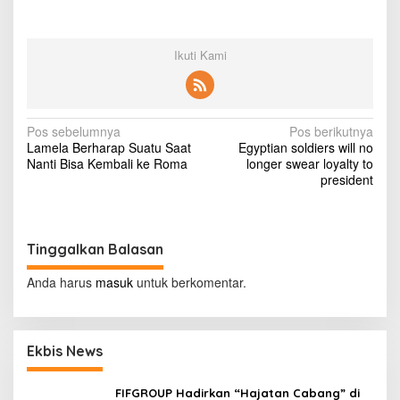
Ikuti Kami
N
Pos sebelumnya
Pos berikutnya
Lamela Berharap Suatu Saat
Egyptian soldiers will no
a
Nanti Bisa Kembali ke Roma
longer swear loyalty to
v
president
i
g
Tinggalkan Balasan
a
s
Anda harus
masuk
untuk berkomentar.
i
p
Ekbis News
o
s
FIFGROUP Hadirkan “Hajatan Cabang” di