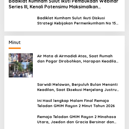
Badiklat Kumham Sulut Ikuti Pembukaan Webinar
Series III, Kenali Potensimu Maksimalkan
Performamu
Badiklat Kumham Sulut Ikuti Diskusi
Strategi Kebijakan Permenkumham No 15
Tahun 2020
Minut
Air Mata di Airmadidi Atas, Saat Rumah
dan Pagar Dirobohkan, Harapan Keadilan
Belum Padam
Sarwidi Melawan, Berpuluh Bulan Menanti
Keadilan, Saat Eksekusi Menjelang Justru
Harapan Diuji
Ini Hasil lengkap Malam Final Remaja
Teladan GMIM Rayon 2 Minut Tahun 2026
Remaja Teladan GMIM Rayon 2 Minahasa
Utara, Jaedon dan Gracia Bersinar dan
Raih Gelar Bergengsi