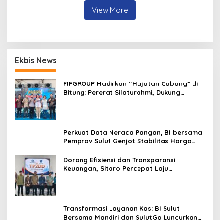
Pangandaran
View More
Ekbis News
FIFGROUP Hadirkan “Hajatan Cabang” di
Bitung: Pererat Silaturahmi, Dukung
Ekonomi Lokal & Tawarkan Beragam
Promo Khusus
Perkuat Data Neraca Pangan, BI bersama
Pemprov Sulut Genjot Stabilitas Harga
dan Kendalikan Inflasi
Dorong Efisiensi dan Transparansi
Keuangan, Sitaro Percepat Laju
Digitalisasi Transaksi Bersama BI Sulut
Transformasi Layanan Kas: BI Sulut
Bersama Mandiri dan SulutGo Luncurkan