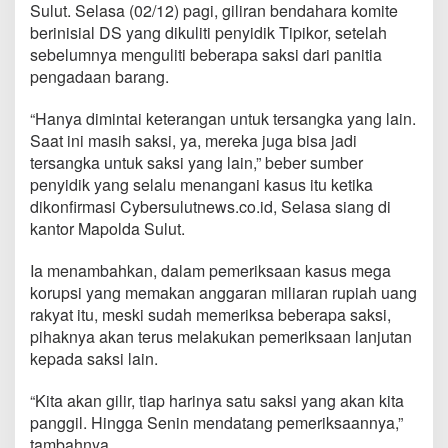
u
Sulut. Selasa (02/12) pagi, giliran bendahara komite
l
berinisial DS yang dikuliti penyidik Tipikor, setelah
i
sebelumnya menguliti beberapa saksi dari panitia
t
pengadaan barang.
i
,
P
“Hanya dimintai keterangan untuk tersangka yang lain.
e
Saat ini masih saksi, ya, mereka juga bisa jadi
n
tersangka untuk saksi yang lain,” beber sumber
y
penyidik yang selalu menangani kasus itu ketika
i
dikonfirmasi Cybersulutnews.co.id, Selasa siang di
d
i
kantor Mapolda Sulut.
k
P
Ia menambahkan, dalam pemeriksaan kasus mega
o
korupsi yang memakan anggaran miliaran rupiah uang
l
rakyat itu, meski sudah memeriksa beberapa saksi,
d
a
pihaknya akan terus melakukan pemeriksaan lanjutan
S
kepada saksi lain.
u
l
“Kita akan gilir, tiap harinya satu saksi yang akan kita
u
panggil. Hingga Senin mendatang pemeriksaannya,”
t
G
tambahnya.