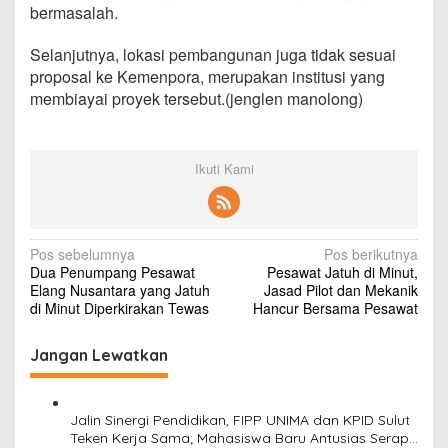
bermasalah.
Selanjutnya, lokasi pembangunan juga tidak sesuai
proposal ke Kemenpora, merupakan institusi yang
membiayai proyek tersebut.(jenglen manolong)
Ikuti Kami
N
Pos sebelumnya
Pos berikutnya
Dua Penumpang Pesawat
Pesawat Jatuh di Minut,
a
Elang Nusantara yang Jatuh
Jasad Pilot dan Mekanik
v
di Minut Diperkirakan Tewas
Hancur Bersama Pesawat
i
Jangan Lewatkan
g
a
s
Jalin Sinergi Pendidikan, FIPP UNIMA dan KPID Sulut
Teken Kerja Sama; Mahasiswa Baru Antusias Serap