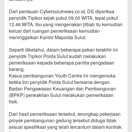
i
l
Dari pantauan Cybersulutnews.co.id, DS diperiksa
i
penyidik Tipikor sejak pukul 09.00 WITA, tepat pukul
r
12.46 WITA, ibu yang mengenakan jilbab itu kemudian
P
e
keluar dari ruangan pemeriksaan kemudian
m
meninggalkan Kantor Mapolda Sulut.
e
r
Seperti diketahui, dalam beberapa pekan terakhir ini
i
penyidik Tipikor Polda Sulut sudah melakukan
k
s
pemeriksaan kepada beberapa panitia pengadaan
a
barang.
a
Kasus pembangunan Youth Centre ini mengemuka
n
ketika tim penyidik Polda Sulut bersama dengan
K
o
Badan Pengawasan Keuangan dan Pembangunan
r
(BPKP) perwakilan Sulut melakukan pemeriksaan
u
fisik.
p
s
Dari hasil pemeriksaan tersebut, terungkap pekerjaan
i
Y
proyek pembangunan gedung tersebut diduga tidak
o
sesuai spesifikasi yang telah tercantum dalam kontrak.
u