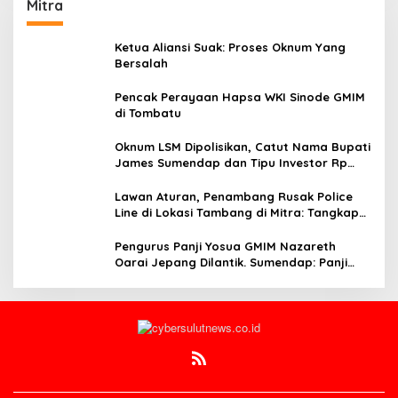
Mitra
Ketua Aliansi Suak: Proses Oknum Yang
Bersalah
Pencak Perayaan Hapsa WKI Sinode GMIM
di Tombatu
Oknum LSM Dipolisikan, Catut Nama Bupati
James Sumendap dan Tipu Investor Rp
200 Juta
Lawan Aturan, Penambang Rusak Police
Line di Lokasi Tambang di Mitra: Tangkap
Mereka!!
Pengurus Panji Yosua GMIM Nazareth
Oarai Jepang Dilantik. Sumendap: Panji
Yosua harus Menjaga Dan Melindungi
Jemaat