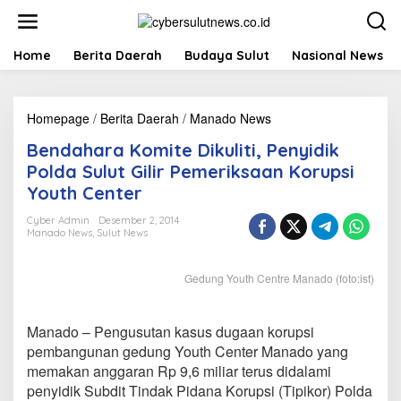
L
e
w
a
Home
Berita Daerah
Budaya Sulut
Nasional News
t
i
k
Homepage
/
Berita Daerah
/
Manado News
B
e
e
k
Bendahara Komite Dikuliti, Penyidik
n
o
d
n
Polda Sulut Gilir Pemeriksaan Korupsi
a
t
Youth Center
h
e
a
n
Cyber Admin
Desember 2, 2014
r
Manado News
,
Sulut News
a
K
Gedung Youth Centre Manado (foto:ist)
o
m
i
t
Manado – Pengusutan kasus dugaan korupsi
e
pembangunan gedung Youth Center Manado yang
D
memakan anggaran Rp 9,6 miliar terus didalami
i
penyidik Subdit Tindak Pidana Korupsi (Tipikor) Polda
k