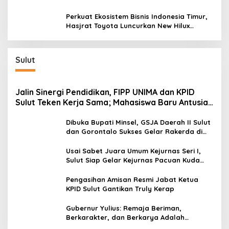
Sentra Kas Mitra Utama, Jangkau Wilayah
Kepulauan
Perkuat Ekosistem Bisnis Indonesia Timur,
Hasjrat Toyota Luncurkan New Hilux
Generasi ke-9 di Manado
Sulut
Jalin Sinergi Pendidikan, FIPP UNIMA dan KPID
Sulut Teken Kerja Sama; Mahasiswa Baru Antusias
Serap Materi Literasi Penyiaran
Dibuka Bupati Minsel, GSJA Daerah II Sulut
dan Gorontalo Sukses Gelar Rakerda di
Amurang
Usai Sabet Juara Umum Kejurnas Seri I,
Sulut Siap Gelar Kejurnas Pacuan Kuda
Seri II Piala Presiden di Tompaso
Pengasihan Amisan Resmi Jabat Ketua
KPID Sulut Gantikan Truly Kerap
Gubernur Yulius: Remaja Beriman,
Berkarakter, dan Berkarya Adalah
Kekuatan Sulawesi Utara