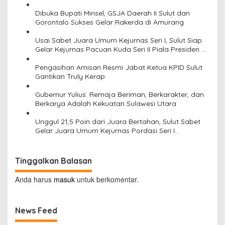
i
Materi Literasi Penyiaran
Dibuka Bupati Minsel, GSJA Daerah II Sulut dan
p
Gorontalo Sukses Gelar Rakerda di Amurang
o
Usai Sabet Juara Umum Kejurnas Seri I, Sulut Siap
s
Gelar Kejurnas Pacuan Kuda Seri II Piala Presiden di
Tompaso
Pengasihan Amisan Resmi Jabat Ketua KPID Sulut
Gantikan Truly Kerap
Gubernur Yulius: Remaja Beriman, Berkarakter, dan
Berkarya Adalah Kekuatan Sulawesi Utara
Unggul 21,5 Poin dari Juara Bertahan, Sulut Sabet
Gelar Juara Umum Kejurnas Pordasi Seri I
Pangandaran
Tinggalkan Balasan
Anda harus
masuk
untuk berkomentar.
News Feed