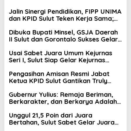
Jalin Sinergi Pendidikan, FIPP UNIMA
dan KPID Sulut Teken Kerja Sama;
Mahasiswa Baru Antusias Serap
Dibuka Bupati Minsel, GSJA Daerah
Materi Literasi Penyiaran
II Sulut dan Gorontalo Sukses Gelar
Rakerda di Amurang
Usai Sabet Juara Umum Kejurnas
Seri I, Sulut Siap Gelar Kejurnas
Pacuan Kuda Seri II Piala Presiden di
Pengasihan Amisan Resmi Jabat
Tompaso
Ketua KPID Sulut Gantikan Truly
Kerap
Gubernur Yulius: Remaja Beriman,
Berkarakter, dan Berkarya Adalah
Kekuatan Sulawesi Utara
Unggul 21,5 Poin dari Juara
Bertahan, Sulut Sabet Gelar Juara
Umum Kejurnas Pordasi Seri I