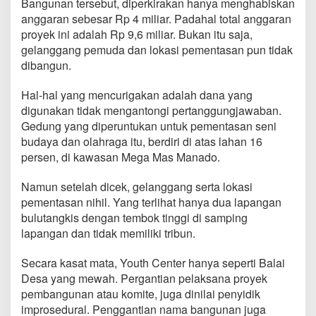
Bangunan tersebut, diperkirakan hanya menghabiskan
t
anggaran sebesar Rp 4 miliar. Padahal total anggaran
h
proyek ini adalah Rp 9,6 miliar. Bukan itu saja,
C
e
gelanggang pemuda dan lokasi pementasan pun tidak
n
dibangun.
t
e
Hal-hal yang mencurigakan adalah dana yang
r
digunakan tidak mengantongi pertanggungjawaban.
Gedung yang diperuntukan untuk pementasan seni
budaya dan olahraga itu, berdiri di atas lahan 16
persen, di kawasan Mega Mas Manado.
Namun setelah dicek, gelanggang serta lokasi
pementasan nihil. Yang terlihat hanya dua lapangan
bulutangkis dengan tembok tinggi di samping
lapangan dan tidak memiliki tribun.
Secara kasat mata, Youth Center hanya seperti Balai
Desa yang mewah. Pergantian pelaksana proyek
pembangunan atau komite, juga dinilai penyidik
improsedural. Penggantian nama bangunan juga