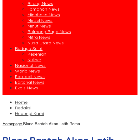
Bitung News
Tomohon News
Minahasa News
Minsel News
Minut News
Bolmong Raya News
Mitra News
Nusa Utara News
Budaya Sulut
Kesenian
Kuliner
Nasional News
World News
Football News
Editorial News
Ekbis News
Home
Redaksi
Hubungi Kami
Homepage
Blanc Bantah Akan Latih Roma