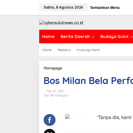
L
Tambahkan Menu
e
Sabtu, 8 Agustus 2026
w
a
t
i
k
Home
Berita Daerah
Budaya Sulut
e
k
Home
Redaksi
Hubungi Kami
o
n
t
e
Homepage
B
n
o
Bos Milan Bela Per
s
M
i
Mei 10, 2013
l
Tak Berkategori
a
n
B
e
“Tanpa dia, kami 
l
a
P