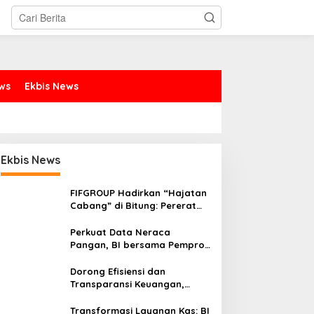
ews
Ekbis News
Ekbis News
FIFGROUP Hadirkan “Hajatan
Cabang” di Bitung: Pererat
Silaturahmi, Dukung Ekonomi
Lokal & Tawarkan Beragam
Perkuat Data Neraca
Promo Khusus
Pangan, BI bersama Pemprov
Sulut Genjot Stabilitas Harga
dan Kendalikan Inflasi
Dorong Efisiensi dan
Transparansi Keuangan,
Sitaro Percepat Laju
Digitalisasi Transaksi
Transformasi Layanan Kas: BI