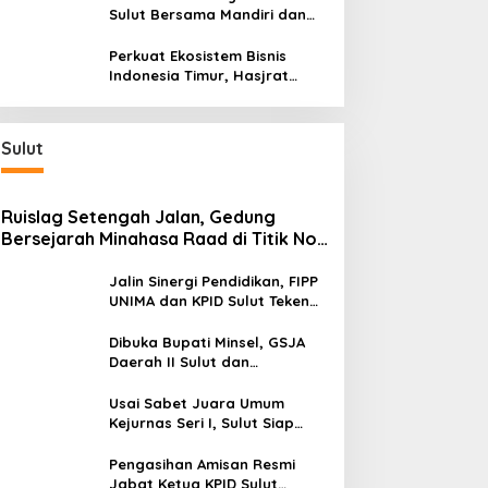
Bersama BI Sulut
Sulut Bersama Mandiri dan
SulutGo Luncurkan Sentra
Kas Mitra Utama, Jangkau
Perkuat Ekosistem Bisnis
Wilayah Kepulauan
Indonesia Timur, Hasjrat
Toyota Luncurkan New Hilux
Generasi ke-9 di Manado
Sulut
Ruislag Setengah Jalan, Gedung
Bersejarah Minahasa Raad di Titik Nol
Manado Milik TNI-AL
Jalin Sinergi Pendidikan, FIPP
UNIMA dan KPID Sulut Teken
Kerja Sama; Mahasiswa Baru
Antusias Serap Materi Literasi
Dibuka Bupati Minsel, GSJA
Penyiaran
Daerah II Sulut dan
Gorontalo Sukses Gelar
Rakerda di Amurang
Usai Sabet Juara Umum
Kejurnas Seri I, Sulut Siap
Gelar Kejurnas Pacuan Kuda
Seri II Piala Presiden di
Pengasihan Amisan Resmi
Tompaso
Jabat Ketua KPID Sulut