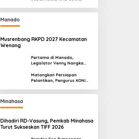
Gantikan Truly Kerap
Manado
Musrenbang RKPD 2027 Kecamatan
Wenang
Pertama di Manado,
Legislator Venny Nangka
Ramaikan Figura Kampung
Titiwungen Utara
Matangkan Persiapan
Pelantikan, Pengurus KONI
Manado Gelar Rapat
Perdana
Minahasa
Dihadiri RD-Vasung, Pemkab Minahasa
Turut Sukseskan TIFF 2026