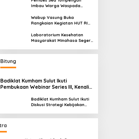
Pemdes Sea Tumpengan
Imbau Warga Waspada
Kebakaran
Wabup Vasung Buka
Rangkaian Kegiatan HUT RI
ke-81 di Kecamatan Tompaso
Raya
Laboratorium Kesehatan
Masyarakat Minahasa Segera
Beroperasi, Ini Kegunaannya
Bitung
Badiklat Kumham Sulut Ikuti
Pembukaan Webinar Series III, Kenali
Potensimu Maksimalkan Performamu
Badiklat Kumham Sulut Ikuti
Diskusi Strategi Kebijakan
Permenkumham No 15 Tahun
2020
tra