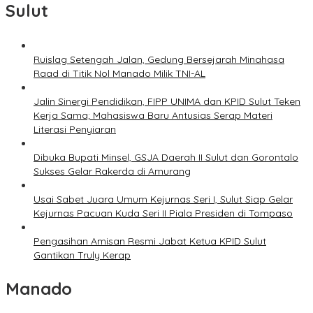
Sulut
Ruislag Setengah Jalan, Gedung Bersejarah Minahasa
Raad di Titik Nol Manado Milik TNI-AL
Jalin Sinergi Pendidikan, FIPP UNIMA dan KPID Sulut Teken
Kerja Sama; Mahasiswa Baru Antusias Serap Materi
Literasi Penyiaran
Dibuka Bupati Minsel, GSJA Daerah II Sulut dan Gorontalo
Sukses Gelar Rakerda di Amurang
Usai Sabet Juara Umum Kejurnas Seri I, Sulut Siap Gelar
Kejurnas Pacuan Kuda Seri II Piala Presiden di Tompaso
Pengasihan Amisan Resmi Jabat Ketua KPID Sulut
Gantikan Truly Kerap
Manado