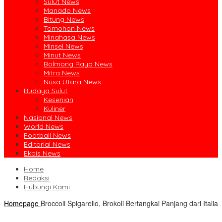
Sulut News
Manado News
Bitung News
Tomohon News
Minahasa News
Minsel News
Minut News
Bolmong Raya News
Mitra News
Nusa Utara News
Budaya Sulut
Kesenian
Kuliner
Nasional News
World News
Football News
Editorial News
Ekbis News
Home
Redaksi
Hubungi Kami
Homepage
Broccoli Spigarello, Brokoli Bertangkai Panjang dari Italia