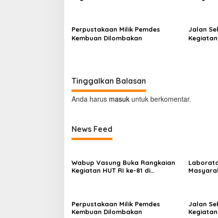
Kecamatan Tompaso Raya
Beropera
Perpustakaan Milik Pemdes
Jalan Se
Kembuan Dilombakan
Kegiatan 
Minahas
Tinggalkan Balasan
Anda harus
masuk
untuk berkomentar.
News Feed
Wabup Vasung Buka Rangkaian
Laborato
Kegiatan HUT RI ke-81 di
Masyara
Kecamatan Tompaso Raya
Beropera
Perpustakaan Milik Pemdes
Jalan Se
Kembuan Dilombakan
Kegiatan 