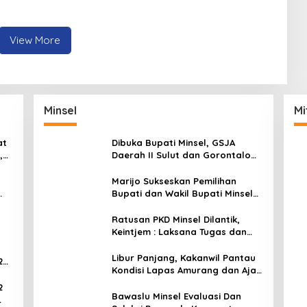
a
View More
Minsel
Mi
at
Dibuka Bupati Minsel, GSJA
,
Daerah II Sulut dan Gorontalo
dam
Sukses Gelar Rakerda di
Amurang
Marijo Sukseskan Pemilihan
Bupati dan Wakil Bupati Minsel
Tahun 2024
Ratusan PKD Minsel Dilantik,
Keintjem : Laksana Tugas dan
Tanggungjawab Dengan Baik
Libur Panjang, Kakanwil Pantau
2
Kondisi Lapas Amurang dan Ajak
WBP Patuhi Aturan Yang Berlaku
2
Bawaslu Minsel Evaluasi Dan