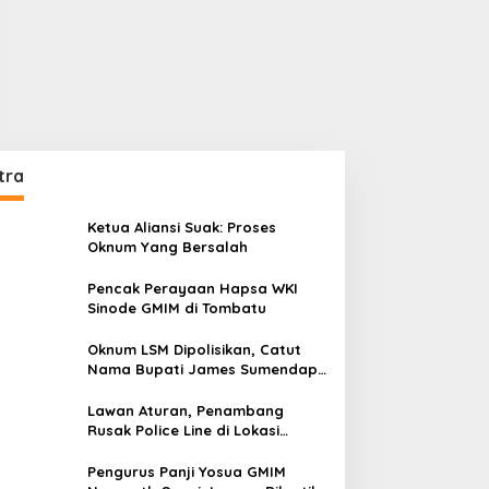
tra
Ketua Aliansi Suak: Proses
Oknum Yang Bersalah
Pencak Perayaan Hapsa WKI
Sinode GMIM di Tombatu
Oknum LSM Dipolisikan, Catut
Nama Bupati James Sumendap
dan Tipu Investor Rp 200 Juta
Lawan Aturan, Penambang
Rusak Police Line di Lokasi
Tambang di Mitra: Tangkap
Mereka!!
Pengurus Panji Yosua GMIM