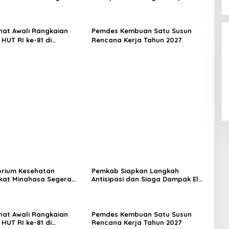
si, Ini Kegunaannya
Nino di Minahasa
hat Awali Rangkaian
Pemdes Kembuan Satu Susun
HUT RI ke-81 di
Rencana Kerja Tahun 2027
a
rium Kesehatan
Pemkab Siapkan Langkah
kat Minahasa Segera
Antisipasi dan Siaga Dampak El
si, Ini Kegunaannya
Nino di Minahasa
hat Awali Rangkaian
Pemdes Kembuan Satu Susun
HUT RI ke-81 di
Rencana Kerja Tahun 2027