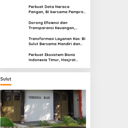
Silaturahmi, Dukung Ekonomi
Lokal & Tawarkan Beragam
Perkuat Data Neraca
Promo Khusus
Pangan, BI bersama Pemprov
Sulut Genjot Stabilitas Harga
dan Kendalikan Inflasi
Dorong Efisiensi dan
Transparansi Keuangan,
Sitaro Percepat Laju
Digitalisasi Transaksi
Transformasi Layanan Kas: BI
Bersama BI Sulut
Sulut Bersama Mandiri dan
SulutGo Luncurkan Sentra
Kas Mitra Utama, Jangkau
Perkuat Ekosistem Bisnis
Wilayah Kepulauan
Indonesia Timur, Hasjrat
Toyota Luncurkan New Hilux
Generasi ke-9 di Manado
Sulut