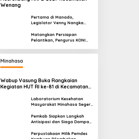
Wenang
Pertama di Manado,
Legislator Venny Nangka
Ramaikan Figura Kampung
Titiwungen Utara
Matangkan Persiapan
Pelantikan, Pengurus KONI
Manado Gelar Rapat
Perdana
Minahasa
Wabup Vasung Buka Rangkaian
Kegiatan HUT RI ke-81 di Kecamatan
Tompaso Raya
Laboratorium Kesehatan
Masyarakat Minahasa Segera
Beroperasi, Ini Kegunaannya
Pemkab Siapkan Langkah
Antisipasi dan Siaga Dampak
El Nino di Minahasa
Perpustakaan Milik Pemdes