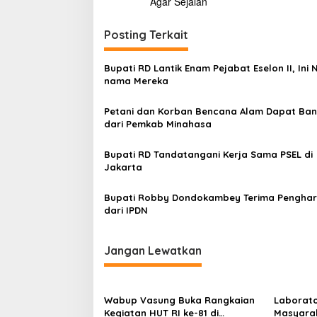
v
Agar Sejalan
i
i
r
Posting Terkait
2
g
0
a
1
Bupati RD Lantik Enam Pejabat Eselon II, Ini
9
s
nama Mereka
N
a
i
Petani dan Korban Bencana Alam Dapat Ba
n
p
dari Pemkab Minahasa
t
i
o
Bupati RD Tandatangani Kerja Sama PSEL di
s
Jakarta
Bupati Robby Dondokambey Terima Pengha
dari IPDN
Jangan Lewatkan
Wabup Vasung Buka Rangkaian
Laborato
Kegiatan HUT RI ke-81 di
Masyara