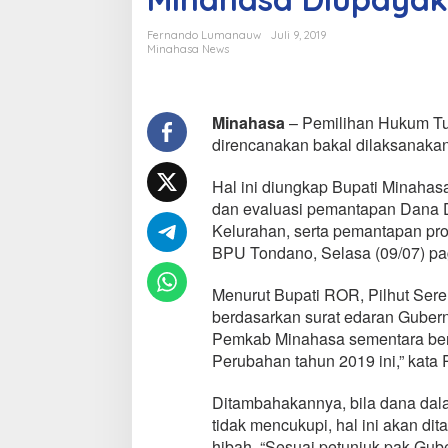
i
R
Fernando Lumanauw
Juli 9, 2019
O
Minahasa News
R
:
P
i
Minahasa
– Pemilihan Hukum Tua
l
direncanakan bakal dilaksanakan 
h
u
Hal ini diungkap Bupati Minahasa
t
dan evaluasi pemantapan Dana 
S
e
Kelurahan, serta pemantapan pr
r
BPU Tondano, Selasa (09/07) pa
e
n
Menurut Bupati ROR, Pilhut Seren
t
berdasarkan surat edaran Gubern
a
k
Pemkab Minahasa sementara be
T
Perubahan tahun 2019 ini,” kata
a
h
Ditambahakannya, bila dana da
a
tidak mencukupi, hal ini akan di
p
I
hibah. “Sesuai petunjuk pak Gub