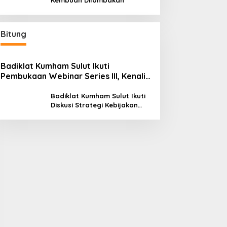
Kembuan Dilombakan
Bitung
Badiklat Kumham Sulut Ikuti
Pembukaan Webinar Series III, Kenali
Potensimu Maksimalkan Performamu
Badiklat Kumham Sulut Ikuti
Diskusi Strategi Kebijakan
Permenkumham No 15 Tahun
2020