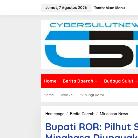
L
Tambahkan Menu
e
Jumat, 7 Agustus 2026
w
a
t
i
k
e
k
o
n
t
e
n
Home
Berita Daerah
Budaya Sulut
Home
Redaksi
Hubungi Kami
Homepage
/
Berita Daerah
/
Minahasa News
B
u
Bupati ROR: Pilhut S
p
a
Minahasa Diupayaka
t