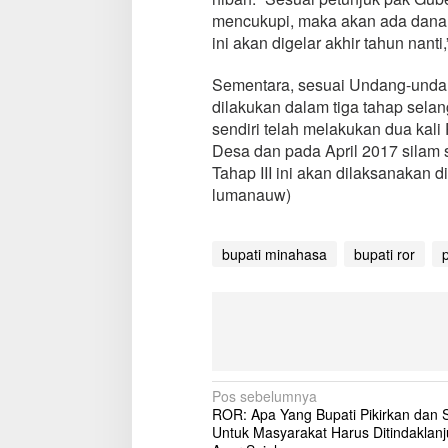
I
mencukupi, maka akan ada dana h
I
ini akan digelar akhir tahun nanti,
d
i
Sementara, sesuai Undang-undan
M
i
dilakukan dalam tiga tahap sela
n
sendiri telah melakukan dua kali
a
Desa dan pada April 2017 silam
h
Tahap III ini akan dilaksanakan 
a
lumanauw)
s
a
D
i
bupati minahasa
bupati ror
u
p
a
y
a
k
a
n
N
Pos sebelumnya
A
ROR: Apa Yang Bupati Pikirkan dan
a
k
Untuk Masyarakat Harus Ditindaklanj
h