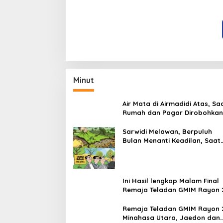
Minahas
Minut
Air Mata di Airmadidi Atas, Sa
Rumah dan Pagar Dirobohkan
Harapan Keadilan Belum Pa
Sarwidi Melawan, Berpuluh
Bulan Menanti Keadilan, Saat
Eksekusi Menjelang Justru
Harapan Diuji
Ini Hasil lengkap Malam Final
Remaja Teladan GMIM Rayon 
Minut Tahun 2026
Remaja Teladan GMIM Rayon 
Minahasa Utara, Jaedon dan