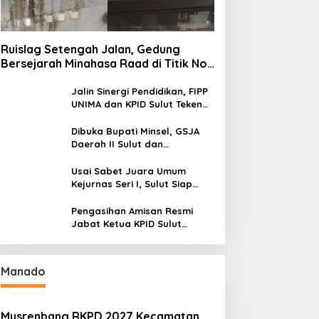
Ruislag Setengah Jalan, Gedung
Bersejarah Minahasa Raad di Titik Nol
Manado Milik TNI-AL
Jalin Sinergi Pendidikan, FIPP
UNIMA dan KPID Sulut Teken
Kerja Sama; Mahasiswa Baru
Antusias Serap Materi Literasi
Dibuka Bupati Minsel, GSJA
Penyiaran
Daerah II Sulut dan
Gorontalo Sukses Gelar
Rakerda di Amurang
Usai Sabet Juara Umum
Kejurnas Seri I, Sulut Siap
Gelar Kejurnas Pacuan Kuda
Seri II Piala Presiden di
Pengasihan Amisan Resmi
Tompaso
Jabat Ketua KPID Sulut
Gantikan Truly Kerap
Manado
Musrenbang RKPD 2027 Kecamatan