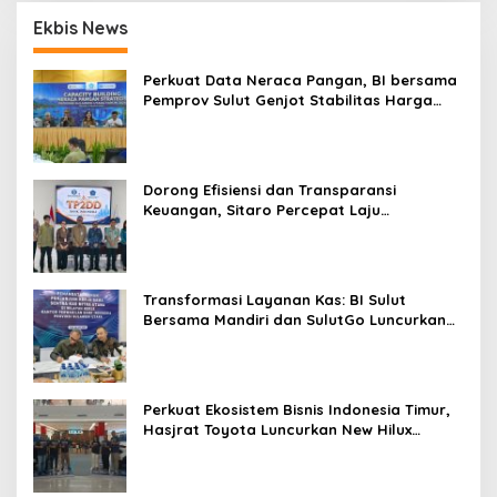
p
n
Ekbis News
B
o
e
s
n
Perkuat Data Neraca Pangan, BI bersama
d
Pemprov Sulut Genjot Stabilitas Harga
a
dan Kendalikan Inflasi
D
i
d
u
Dorong Efisiensi dan Transparansi
g
Keuangan, Sitaro Percepat Laju
a
Digitalisasi Transaksi Bersama BI Sulut
B
o
m
Transformasi Layanan Kas: BI Sulut
Bersama Mandiri dan SulutGo Luncurkan
Sentra Kas Mitra Utama, Jangkau Wilayah
Kepulauan
Perkuat Ekosistem Bisnis Indonesia Timur,
Hasjrat Toyota Luncurkan New Hilux
Generasi ke-9 di Manado