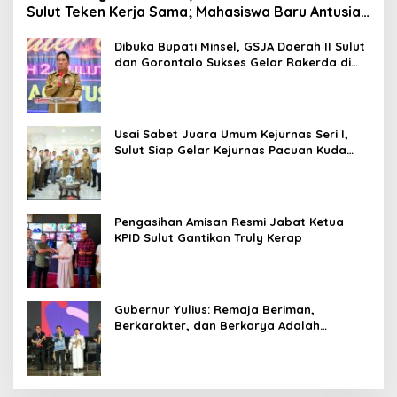
Sulut Teken Kerja Sama; Mahasiswa Baru Antusias
Serap Materi Literasi Penyiaran
Dibuka Bupati Minsel, GSJA Daerah II Sulut
dan Gorontalo Sukses Gelar Rakerda di
Amurang
Usai Sabet Juara Umum Kejurnas Seri I,
Sulut Siap Gelar Kejurnas Pacuan Kuda
Seri II Piala Presiden di Tompaso
Pengasihan Amisan Resmi Jabat Ketua
KPID Sulut Gantikan Truly Kerap
Gubernur Yulius: Remaja Beriman,
Berkarakter, dan Berkarya Adalah
Kekuatan Sulawesi Utara