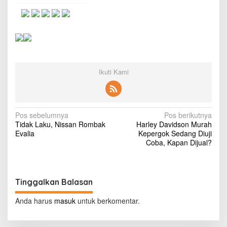
a
m
p
u
n
g
a
n
Ikuti Kami
P
o
s
o
,
N
Pos sebelumnya
Pos berikutnya
P
Tidak Laku, Nissan Rombak
Harley Davidson Murah
a
o
Evalia
Kepergok Sedang Diuji
l
v
Coba, Kapan Dijual?
i
i
s
i
g
T
Tinggalkan Balasan
a
e
m
s
Anda harus
masuk
untuk berkomentar.
u
i
k
a