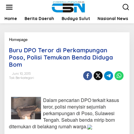
L
e
w
a
Home
Berita Daerah
Budaya Sulut
Nasional News
t
i
k
Homepage
B
e
u
k
Buru DPO Teror di Perkampungan
r
o
u
n
Poso, Polisi Temukan Benda Diduga
D
t
Bom
P
e
O
n
Juni 10, 2013
T
Tak Berkategori
e
r
o
r
Dalam pencarian DPO terkait kasus
d
teror, polisi menyisir sejumlah
i
perkampungan di Poso, Sulawesi
P
Tengah. Sebuah benda mirip bom
e
r
ditemukan di belakang rumah warga.
k