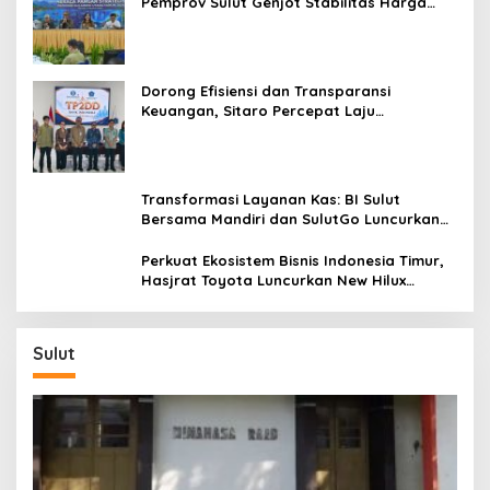
Pemprov Sulut Genjot Stabilitas Harga
dan Kendalikan Inflasi
Dorong Efisiensi dan Transparansi
Keuangan, Sitaro Percepat Laju
Digitalisasi Transaksi Bersama BI Sulut
Transformasi Layanan Kas: BI Sulut
Bersama Mandiri dan SulutGo Luncurkan
Sentra Kas Mitra Utama, Jangkau Wilayah
Kepulauan
Perkuat Ekosistem Bisnis Indonesia Timur,
Hasjrat Toyota Luncurkan New Hilux
Generasi ke-9 di Manado
Sulut