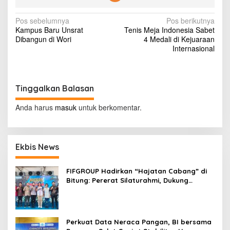
o
n
N
Pos sebelumnya
Pos berikutnya
a
Kampus Baru Unsrat
Tenis Meja Indonesia Sabet
k
a
Dibangun di Wori
4 Medali di Kejuaraan
a
v
Internasional
n
A
i
b
g
u
B
Tinggalkan Balasan
a
a
s
k
Anda harus
masuk
untuk berkomentar.
a
i
r
B
p
a
Ekbis News
o
'
a
s
s
FIFGROUP Hadirkan “Hajatan Cabang” di
y
Bitung: Pererat Silaturahmi, Dukung
i
Ekonomi Lokal & Tawarkan Beragam
r
Promo Khusus
Perkuat Data Neraca Pangan, BI bersama