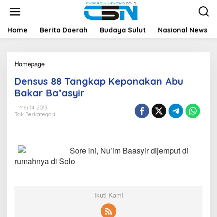
L
e
w
a
Home
Berita Daerah
Budaya Sulut
Nasional News
t
i
k
Homepage
D
e
e
k
Densus 88 Tangkap Keponakan Abu
n
o
s
n
Bakar Ba’asyir
u
t
s
e
Mei 14, 2013
Tak Berkategori
8
n
8
T
a
Sore ini, Nu’im Baasyir dijemput di
n
g
rumahnya di Solo
k
a
p
K
Ikuti Kami
e
p