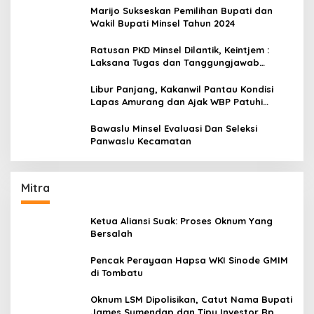
Marijo Sukseskan Pemilihan Bupati dan
Wakil Bupati Minsel Tahun 2024
Ratusan PKD Minsel Dilantik, Keintjem :
Laksana Tugas dan Tanggungjawab
Dengan Baik
Libur Panjang, Kakanwil Pantau Kondisi
Lapas Amurang dan Ajak WBP Patuhi
Aturan Yang Berlaku
Bawaslu Minsel Evaluasi Dan Seleksi
Panwaslu Kecamatan
Mitra
Ketua Aliansi Suak: Proses Oknum Yang
Bersalah
Pencak Perayaan Hapsa WKI Sinode GMIM
di Tombatu
Oknum LSM Dipolisikan, Catut Nama Bupati
James Sumendap dan Tipu Investor Rp