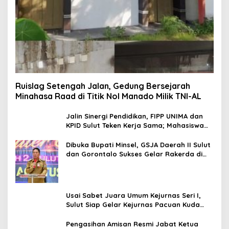
Ruislag Setengah Jalan, Gedung Bersejarah
Minahasa Raad di Titik Nol Manado Milik TNI-AL
Jalin Sinergi Pendidikan, FIPP UNIMA dan
KPID Sulut Teken Kerja Sama; Mahasiswa
Baru Antusias Serap Materi Literasi
Penyiaran
Dibuka Bupati Minsel, GSJA Daerah II Sulut
dan Gorontalo Sukses Gelar Rakerda di
Amurang
Usai Sabet Juara Umum Kejurnas Seri I,
Sulut Siap Gelar Kejurnas Pacuan Kuda
Seri II Piala Presiden di Tompaso
Pengasihan Amisan Resmi Jabat Ketua