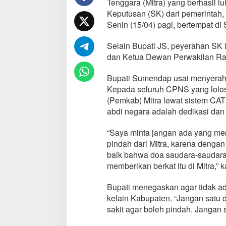
Tenggara (Mitra) yang berhasil lu
a
Keputusan (SK) dari pemerintah
t
Senin (15/04) pagi, bertempat di 
i
J
a
Selain Bupati JS, peyerahan SK i
m
dan Ketua Dewan Perwakilan Rak
e
s
Bupati Sumendap usai menyerahk
S
Kepada seluruh CPNS yang lolos 
u
m
(Pemkab) Mitra lewat sistem CA
e
abdi negara adalah dedikasi dan 
n
d
“Saya minta jangan ada yang men
a
pindah dari Mitra, karena dengan
p
,
baik bahwa doa saudara-saudara
1
memberikan berkat itu di Mitra,”
8
7
Bupati menegaskan agar tidak ad
C
kelain Kabupaten. “Jangan satu
P
N
sakit agar boleh pindah. Jangan
S
K