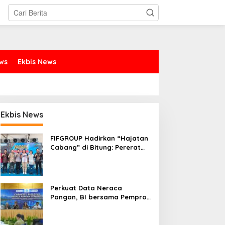
ews
Ekbis News
Ekbis News
FIFGROUP Hadirkan “Hajatan
Cabang” di Bitung: Pererat
Silaturahmi, Dukung Ekonomi
Lokal & Tawarkan Beragam
Promo Khusus
Perkuat Data Neraca
Pangan, BI bersama Pemprov
Sulut Genjot Stabilitas Harga
dan Kendalikan Inflasi