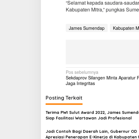
“Selamat kepada saudara-saudar
a
Kabupaten Mitra,” pungkas Sum
b
u
p
a
James Sumendap
Kabupaten Mi
t
e
n
M
i
t
r
N
Pos sebelumnya
a
Sekdaprov Silangen Minta Aparatur P
T
a
Jaga Integritas
e
v
r
i
i
Posting Terkait
m
a
g
S
Terima PWI Sulut Award 2022, James Sumen
a
K
Siap Fasilitasi Wartawan Jadi Profesional
s
Jadi Contoh Bagi Daerah Lain, Gubernur OD
i
Apresiasi Penerapan E-Kinerja di Kabupaten 