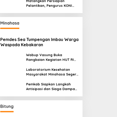
Matangkan Persiapan
Pelantikan, Pengurus KONI
Manado Gelar Rapat
Perdana
Minahasa
Pemdes Sea Tumpengan Imbau Warga
Waspada Kebakaran
Wabup Vasung Buka
Rangkaian Kegiatan HUT RI
ke-81 di Kecamatan Tompaso
Raya
Laboratorium Kesehatan
Masyarakat Minahasa Segera
Beroperasi, Ini Kegunaannya
Pemkab Siapkan Langkah
Antisipasi dan Siaga Dampak
El Nino di Minahasa
Bitung