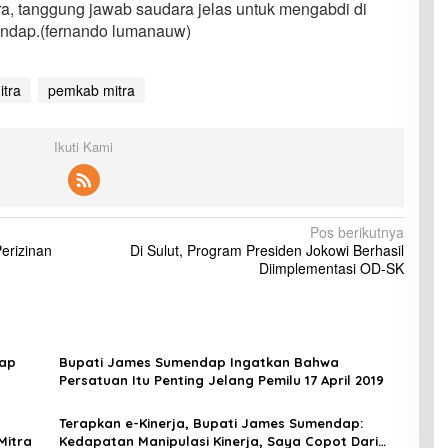
a, tanggung jawab saudara jelas untuk mengabdi di
endap.(fernando lumanauw)
tra
pemkab mitra
Ikuti Kami
Pos berikutnya
erizinan
Di Sulut, Program Presiden Jokowi Berhasil
Diimplementasi OD-SK
dap
Bupati James Sumendap Ingatkan Bahwa
Persatuan Itu Penting Jelang Pemilu 17 April 2019
Terapkan e-Kinerja, Bupati James Sumendap:
Mitra
Kedapatan Manipulasi Kinerja, Saya Copot Dari