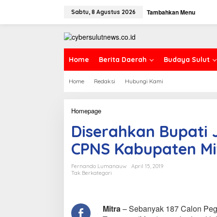
L
Tambahkan Menu
e
Sabtu, 8 Agustus 2026
w
a
t
i
k
Home
Berita Daerah
Budaya Sulut
e
k
Home
Redaksi
Hubungi Kami
o
n
t
e
Homepage
D
n
i
Diserahkan Bupati
s
e
CPNS Kabupaten Mi
r
a
h
Fernando Lumanauw
April 15, 2019
k
Tak Berkategori
a
n
B
u
Mitra
– Sebanyak 187 Calon Pega
p