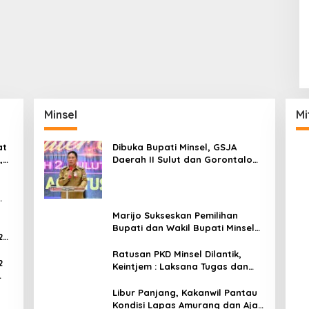
Minsel
Mi
at
Dibuka Bupati Minsel, GSJA
,
Daerah II Sulut dan Gorontalo
dam
Sukses Gelar Rakerda di
Amurang
Marijo Sukseskan Pemilihan
Bupati dan Wakil Bupati Minsel
2
Tahun 2024
Ratusan PKD Minsel Dilantik,
2
Keintjem : Laksana Tugas dan
Tanggungjawab Dengan Baik
ar
Libur Panjang, Kakanwil Pantau
Kondisi Lapas Amurang dan Ajak