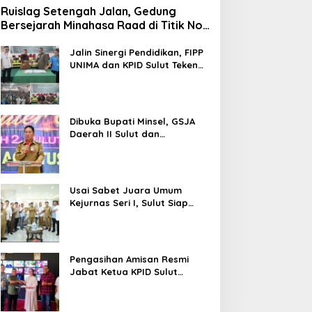
Ruislag Setengah Jalan, Gedung
Bersejarah Minahasa Raad di Titik Nol
Manado Milik TNI-AL
Jalin Sinergi Pendidikan, FIPP
UNIMA dan KPID Sulut Teken
Kerja Sama; Mahasiswa Baru
Antusias Serap Materi Literasi
Penyiaran
Dibuka Bupati Minsel, GSJA
Daerah II Sulut dan
Gorontalo Sukses Gelar
Rakerda di Amurang
Usai Sabet Juara Umum
Kejurnas Seri I, Sulut Siap
Gelar Kejurnas Pacuan Kuda
Seri II Piala Presiden di
Tompaso
Pengasihan Amisan Resmi
Jabat Ketua KPID Sulut
Gantikan Truly Kerap