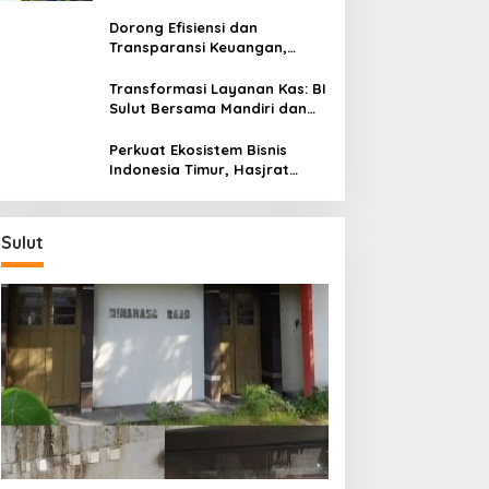
Dorong Efisiensi dan
Transparansi Keuangan,
Sitaro Percepat Laju
Digitalisasi Transaksi
Transformasi Layanan Kas: BI
Bersama BI Sulut
Sulut Bersama Mandiri dan
SulutGo Luncurkan Sentra
Kas Mitra Utama, Jangkau
Perkuat Ekosistem Bisnis
Wilayah Kepulauan
Indonesia Timur, Hasjrat
Toyota Luncurkan New Hilux
Generasi ke-9 di Manado
Sulut