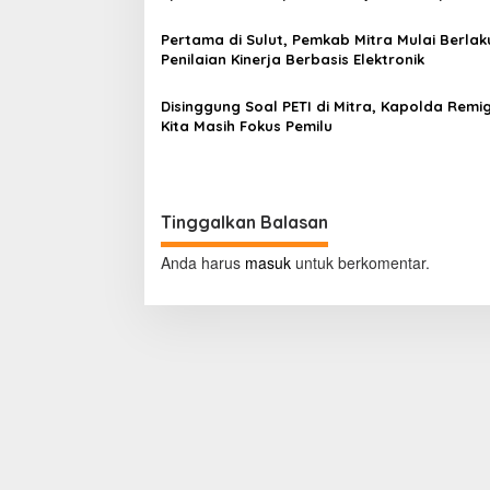
p
o
Pertama di Sulut, Pemkab Mitra Mulai Berla
Penilaian Kinerja Berbasis Elektronik
s
Disinggung Soal PETI di Mitra, Kapolda Remig
Kita Masih Fokus Pemilu
Tinggalkan Balasan
Anda harus
masuk
untuk berkomentar.