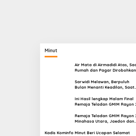
Minut
Air Mata di Airmadidi Atas, Sa
Rumah dan Pagar Dirobohkan
Harapan Keadilan Belum Pa
Sarwidi Melawan, Berpuluh
Bulan Menanti Keadilan, Saat
Eksekusi Menjelang Justru
Harapan Diuji
Ini Hasil lengkap Malam Final
Remaja Teladan GMIM Rayon 
Minut Tahun 2026
Remaja Teladan GMIM Rayon 
Minahasa Utara, Jaedon dan
Gracia Bersinar dan Raih Gel
Bergengsi
Kadis Kominfo Minut Beri Ucapan Selamat