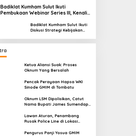
Badiklat Kumham Sulut Ikuti
Pembukaan Webinar Series III, Kenali
Potensimu Maksimalkan Performamu
Badiklat Kumham Sulut Ikuti
Diskusi Strategi Kebijakan
Permenkumham No 15 Tahun
2020
tra
Ketua Aliansi Suak: Proses
Oknum Yang Bersalah
Pencak Perayaan Hapsa WKI
Sinode GMIM di Tombatu
Oknum LSM Dipolisikan, Catut
Nama Bupati James Sumendap
dan Tipu Investor Rp 200 Juta
Lawan Aturan, Penambang
Rusak Police Line di Lokasi
Tambang di Mitra: Tangkap
Mereka!!
Pengurus Panji Yosua GMIM