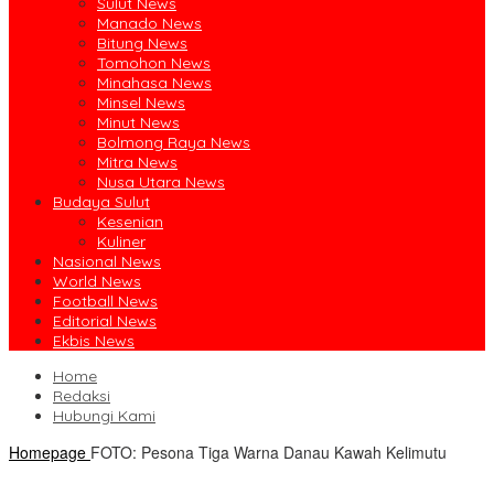
Sulut News
Manado News
Bitung News
Tomohon News
Minahasa News
Minsel News
Minut News
Bolmong Raya News
Mitra News
Nusa Utara News
Budaya Sulut
Kesenian
Kuliner
Nasional News
World News
Football News
Editorial News
Ekbis News
Home
Redaksi
Hubungi Kami
Homepage
FOTO: Pesona Tiga Warna Danau Kawah Kelimutu