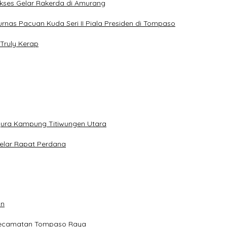
Sukses Gelar Rakerda di Amurang
jurnas Pacuan Kuda Seri II Piala Presiden di Tompaso
Truly Kerap
gura Kampung Titiwungen Utara
elar Rapat Perdana
an
 Kecamatan Tompaso Raya