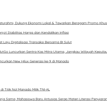
ilaturahmi, Dukung Ekonomi Lokal & Tawarkan Beragam Promo Khu
ot Stabilitas Harga dan Kendalikan Inflasi
 Laju Digitalisasi Transaksi Bersama BI Sulut
ulutGo Luncurkan Sentra Kas Mitra Utama, Jangkau Wilayah Kepula
uncurkan New Hilux Generasi ke-9 di Manado
i Titik Nol Manado Milik TNI-AL
Kerja Sama; Mahasiswa Baru Antusias Serap Materi Literasi Penyiara