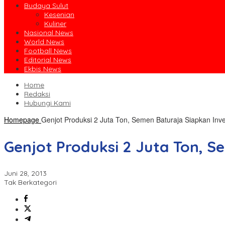
Budaya Sulut
Kesenian
Kuliner
Nasional News
World News
Football News
Editorial News
Ekbis News
Home
Redaksi
Hubungi Kami
Homepage
Genjot Produksi 2 Juta Ton, Semen Baturaja Siapkan Inve
Genjot Produksi 2 Juta Ton, S
Juni 28, 2013
Tak Berkategori