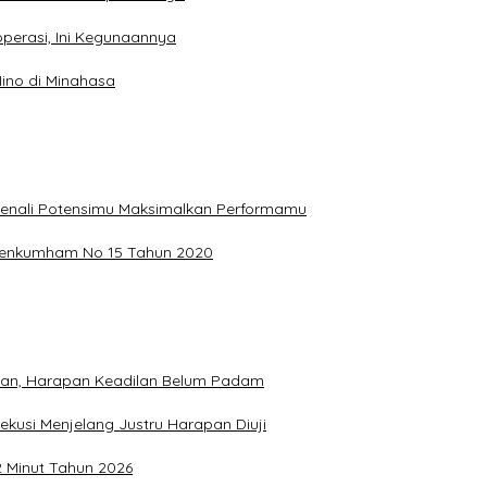
perasi, Ini Kegunaannya
ino di Minahasa
, Kenali Potensimu Maksimalkan Performamu
ermenkumham No 15 Tahun 2020
hkan, Harapan Keadilan Belum Padam
ekusi Menjelang Justru Harapan Diuji
2 Minut Tahun 2026