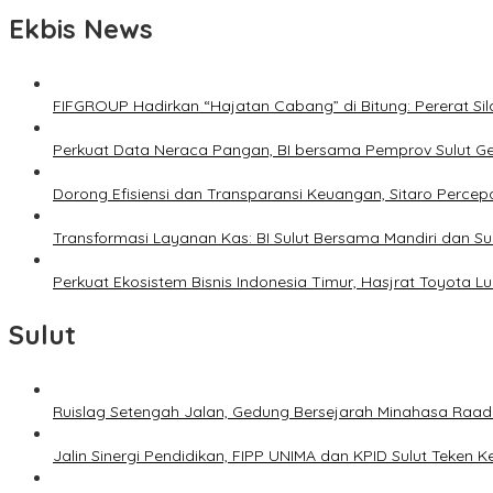
Ekbis News
FIFGROUP Hadirkan “Hajatan Cabang” di Bitung: Pererat S
Perkuat Data Neraca Pangan, BI bersama Pemprov Sulut Genj
Dorong Efisiensi dan Transparansi Keuangan, Sitaro Percepat
Transformasi Layanan Kas: BI Sulut Bersama Mandiri dan S
Perkuat Ekosistem Bisnis Indonesia Timur, Hasjrat Toyota L
Sulut
Ruislag Setengah Jalan, Gedung Bersejarah Minahasa Raad d
Jalin Sinergi Pendidikan, FIPP UNIMA dan KPID Sulut Teken 