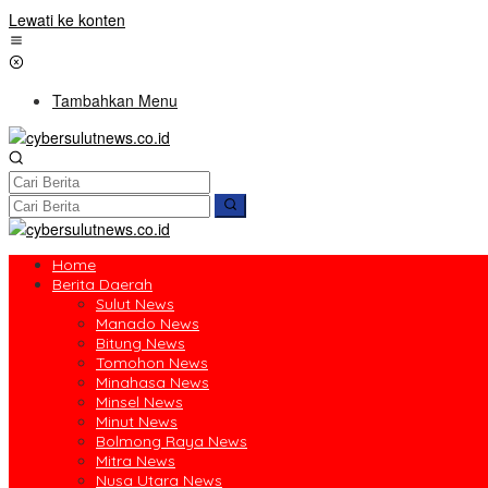
Lewati ke konten
Tambahkan Menu
Home
Berita Daerah
Sulut News
Manado News
Bitung News
Tomohon News
Minahasa News
Minsel News
Minut News
Bolmong Raya News
Mitra News
Nusa Utara News