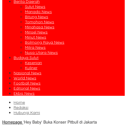
Berita Daerah
Sulut News
Manado News
Bitung News
Tomohon News
Minahasa News
Minsel News
Minut News
Bolmong Raya News
Mitra News
Nusa Utara News
Budaya Sulut
Kesenian
Kuliner
Nasional News
World News
Football News
Editorial News
Ekbis News
Home
Redaksi
Hubungi Kami
Homepage
'Hey Baby' Buka Konser Pitbull di Jakarta