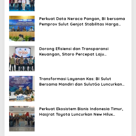
e
Promo Khusus
r
l
Perkuat Data Neraca Pangan, BI bersama
a
Pemprov Sulut Genjot Stabilitas Harga
k
dan Kendalikan Inflasi
e
Dorong Efisiensi dan Transparansi
Keuangan, Sitaro Percepat Laju
Digitalisasi Transaksi Bersama BI Sulut
Transformasi Layanan Kas: BI Sulut
Bersama Mandiri dan SulutGo Luncurkan
Sentra Kas Mitra Utama, Jangkau Wilayah
Kepulauan
Perkuat Ekosistem Bisnis Indonesia Timur,
Hasjrat Toyota Luncurkan New Hilux
Generasi ke-9 di Manado