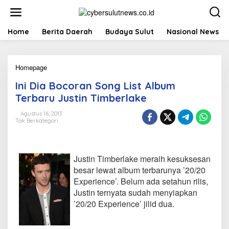
L
e
w
a
Home
Berita Daerah
Budaya Sulut
Nasional News
t
i
k
Homepage
I
e
n
k
Ini Dia Bocoran Song List Album
i
o
D
n
Terbaru Justin Timberlake
i
t
a
e
Agustus 16, 2013
Tak Berkategori
B
n
o
c
o
Justin Timberlake meraih kesuksesan
r
a
besar lewat album terbarunya ’20/20
n
Experience’. Belum ada setahun rilis,
S
Justin ternyata sudah menyiapkan
o
’20/20 Experience’ jilid dua.
n
g
L