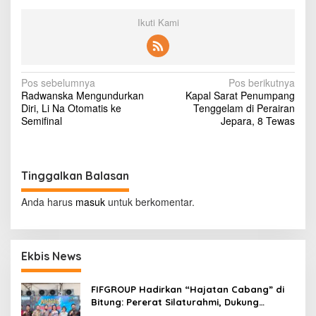
i
s
Ikuti Kami
t
A
l
b
N
u
Pos sebelumnya
Pos berikutnya
m
Radwanska Mengundurkan
Kapal Sarat Penumpang
a
T
Diri, Li Na Otomatis ke
Tenggelam di Perairan
e
v
Semifinal
Jepara, 8 Tewas
r
i
b
a
g
r
Tinggalkan Balasan
a
u
J
s
Anda harus
masuk
untuk berkomentar.
u
i
s
t
p
i
Ekbis News
o
n
T
s
i
FIFGROUP Hadirkan “Hajatan Cabang” di
m
Bitung: Pererat Silaturahmi, Dukung
b
Ekonomi Lokal & Tawarkan Beragam