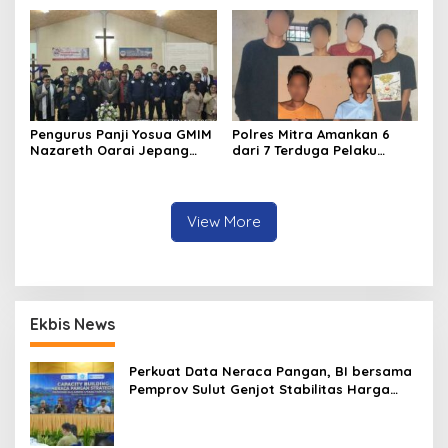
Mereka!!
Pengurus Panji Yosua GMIM
Polres Mitra Amankan 6
Nazareth Oarai Jepang
dari 7 Terduga Pelaku
Dilantik. Sumendap: Panji
Penganiayaan Berujung
Yosua harus Menjaga Dan
Tewasnya Korban di
Melindungi Jemaat
Watuliney
View More
Ekbis News
Perkuat Data Neraca Pangan, BI bersama
Pemprov Sulut Genjot Stabilitas Harga
dan Kendalikan Inflasi