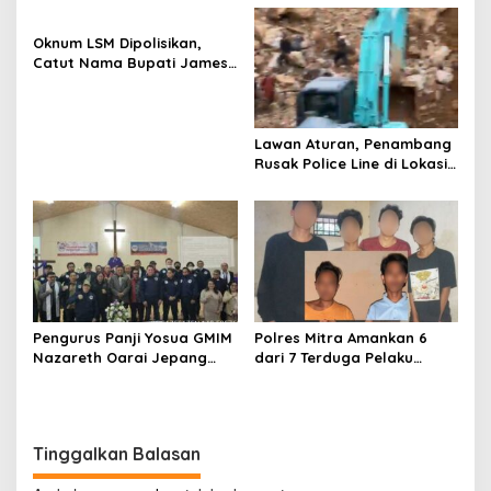
Oknum LSM Dipolisikan,
Catut Nama Bupati James
Sumendap dan Tipu
Investor Rp 200 Juta
Lawan Aturan, Penambang
Rusak Police Line di Lokasi
Tambang di Mitra: Tangkap
Mereka!!
Pengurus Panji Yosua GMIM
Polres Mitra Amankan 6
Nazareth Oarai Jepang
dari 7 Terduga Pelaku
Dilantik. Sumendap: Panji
Penganiayaan Berujung
Yosua harus Menjaga Dan
Tewasnya Korban di
Melindungi Jemaat
Watuliney
Tinggalkan Balasan