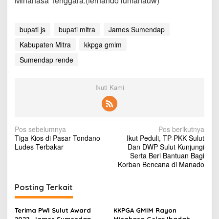
Minahasa Tenggara.(fernando lumanauw)
bupati js
bupati mitra
James Sumendap
Kabupaten Mitra
kkpga gmim
Sumendap rende
Ikuti Kami
N
Pos sebelumnya
Pos berikutnya
Tiga Kios di Pasar Tondano
Ikut Peduli, TP-PKK Sulut
a
Ludes Terbakar
Dan DWP Sulut Kunjungi
v
Serta Beri Bantuan Bagi
Korban Bencana di Manado
i
g
Posting Terkait
a
s
Terima PWI Sulut Award
KKPGA GMIM Rayon