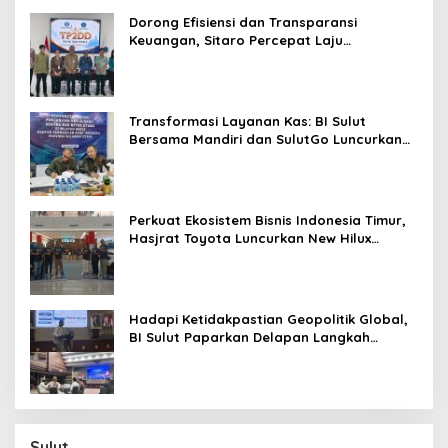
Dorong Efisiensi dan Transparansi
Keuangan, Sitaro Percepat Laju
Digitalisasi Transaksi Bersama BI Sulut
Transformasi Layanan Kas: BI Sulut
Bersama Mandiri dan SulutGo Luncurkan
Sentra Kas Mitra Utama, Jangkau Wilayah
Kepulauan
Perkuat Ekosistem Bisnis Indonesia Timur,
Hasjrat Toyota Luncurkan New Hilux
Generasi ke-9 di Manado
Hadapi Ketidakpastian Geopolitik Global,
BI Sulut Paparkan Delapan Langkah
Strategis Perkuat Rupiah dan Stabilitas
Ekonomi
Sulut