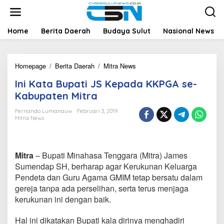
L
e
w
a
Home
Berita Daerah
Budaya Sulut
Nasional News
t
i
k
Homepage
/
Berita Daerah
/
Mitra News
I
e
n
k
Ini Kata Bupati JS Kepada KKPGA se-
i
o
K
n
Kabupaten Mitra
a
t
t
e
Fernando Lumanauw
Februari 3, 2019
Mitra News
a
n
B
u
p
Mitra
– Bupati Minahasa Tenggara (Mitra) James
a
t
Sumendap SH, berharap agar Kerukunan Keluarga
i
Pendeta dan Guru Agama GMIM tetap bersatu dalam
J
gereja tanpa ada perselihan, serta terus menjaga
S
kerukunan ini dengan baik.
K
e
p
Hal ini dikatakan Bupati kala dirinya menghadiri