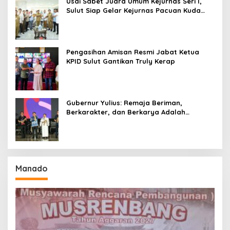
Usai Sabet Juara Umum Kejurnas Seri I,
Sulut Siap Gelar Kejurnas Pacuan Kuda
Seri II Piala Presiden di Tompaso
Pengasihan Amisan Resmi Jabat Ketua
KPID Sulut Gantikan Truly Kerap
Gubernur Yulius: Remaja Beriman,
Berkarakter, dan Berkarya Adalah
Kekuatan Sulawesi Utara
Manado