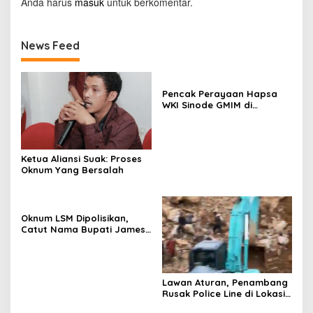
Anda harus
masuk
untuk berkomentar.
News Feed
Pencak Perayaan Hapsa
WKI Sinode GMIM di
Tombatu
Ketua Aliansi Suak: Proses
Oknum Yang Bersalah
Oknum LSM Dipolisikan,
Catut Nama Bupati James
Sumendap dan Tipu
Investor Rp 200 Juta
Lawan Aturan, Penambang
Rusak Police Line di Lokasi
Tambang di Mitra: Tangkap