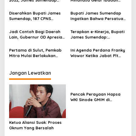
2022, James Sumendap
Minahasa Gelar Ibadah
i
Siap Fasilitasi Wartawan
Syukur Tahun Baru 2022
p
Jadi Profesional
Diserahkan Bupati James
Bupati James Sumendap
Sumendap, 187 CPNS
Ingatkan Bahwa Persatuan
o
Kabupaten Mitra Terima SK
Itu Penting Jelang Pemilu 17
s
April 2019
Jadi Contoh Bagi Daerah
Terapkan e-Kinerja, Bupati
Lain, Gubernur OD Apresiasi
James Sumendap:
Penerapan E-Kinerja di
Kedapatan Manipulasi
Kabupaten Mitra
Kinerja, Saya Copot Dari
Pertama di Sulut, Pemkab
Ini Agenda Perdana Franky
Jabatan
Mitra Mulai Berlakukan
Wowor Ketika Jabat Plt
Penilaian Kinerja Berbasis
Kepala Dinsos Mitra
Elektronik
Jangan Lewatkan
Pencak Perayaan Hapsa
WKI Sinode GMIM di
Tombatu
Ketua Aliansi Suak: Proses
Oknum Yang Bersalah