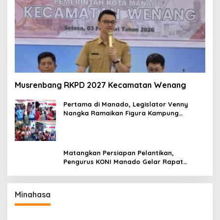
Musrenbang RKPD 2027 Kecamatan Wenang
Pertama di Manado, Legislator Venny
Nangka Ramaikan Figura Kampung
Titiwungen Utara
Matangkan Persiapan Pelantikan,
Pengurus KONI Manado Gelar Rapat
Perdana
Minahasa