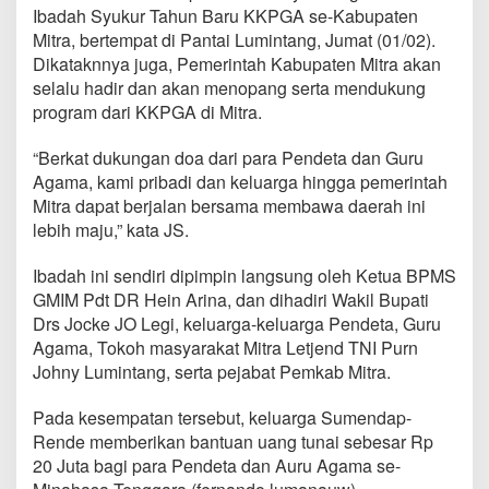
a
Ibadah Syukur Tahun Baru KKPGA se-Kabupaten
d
Mitra, bertempat di Pantai Lumintang, Jumat (01/02).
a
Dikataknnya juga, Pemerintah Kabupaten Mitra akan
K
selalu hadir dan akan menopang serta mendukung
K
P
program dari KKPGA di Mitra.
G
A
“Berkat dukungan doa dari para Pendeta dan Guru
s
Agama, kami pribadi dan keluarga hingga pemerintah
e
Mitra dapat berjalan bersama membawa daerah ini
-
K
lebih maju,” kata JS.
a
b
Ibadah ini sendiri dipimpin langsung oleh Ketua BPMS
u
GMIM Pdt DR Hein Arina, dan dihadiri Wakil Bupati
p
Drs Jocke JO Legi, keluarga-keluarga Pendeta, Guru
a
t
Agama, Tokoh masyarakat Mitra Letjend TNI Purn
e
Johny Lumintang, serta pejabat Pemkab Mitra.
n
M
Pada kesempatan tersebut, keluarga Sumendap-
i
Rende memberikan bantuan uang tunai sebesar Rp
t
r
20 Juta bagi para Pendeta dan Auru Agama se-
a