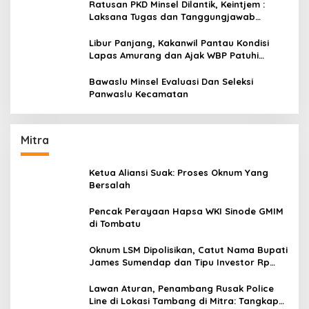
Ratusan PKD Minsel Dilantik, Keintjem :
Laksana Tugas dan Tanggungjawab
Dengan Baik
Libur Panjang, Kakanwil Pantau Kondisi
Lapas Amurang dan Ajak WBP Patuhi
Aturan Yang Berlaku
Bawaslu Minsel Evaluasi Dan Seleksi
Panwaslu Kecamatan
Mitra
Ketua Aliansi Suak: Proses Oknum Yang
Bersalah
Pencak Perayaan Hapsa WKI Sinode GMIM
di Tombatu
Oknum LSM Dipolisikan, Catut Nama Bupati
James Sumendap dan Tipu Investor Rp
200 Juta
Lawan Aturan, Penambang Rusak Police
Line di Lokasi Tambang di Mitra: Tangkap