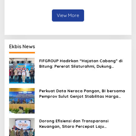
Penyidikan Keimigrasian Akt
III
View More
Ekbis News
FIFGROUP Hadirkan “Hajatan Cabang” di
Bitung: Pererat Silaturahmi, Dukung
Ekonomi Lokal & Tawarkan Beragam
Promo Khusus
Perkuat Data Neraca Pangan, BI bersama
Pemprov Sulut Genjot Stabilitas Harga
dan Kendalikan Inflasi
Dorong Efisiensi dan Transparansi
Keuangan, Sitaro Percepat Laju
Digitalisasi Transaksi Bersama BI Sulut