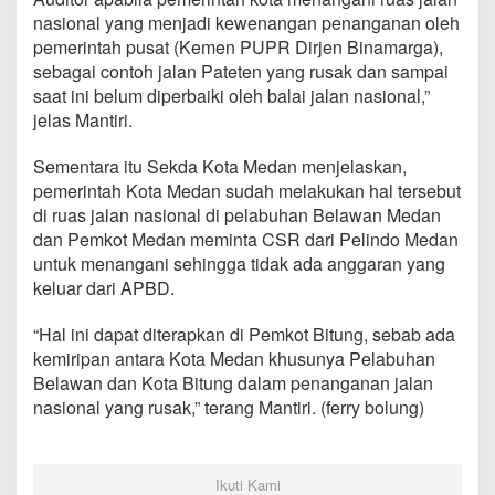
i
nasional yang menjadi kewenangan penanganan oleh
d
pemerintah pusat (Kemen PUPR Dirjen Binamarga),
i
sebagai contoh jalan Pateten yang rusak dan sampai
K
o
saat ini belum diperbaiki oleh balai jalan nasional,”
t
jelas Mantiri.
a
M
Sementara itu Sekda Kota Medan menjelaskan,
e
pemerintah Kota Medan sudah melakukan hal tersebut
d
a
di ruas jalan nasional di pelabuhan Belawan Medan
n
dan Pemkot Medan meminta CSR dari Pelindo Medan
untuk menangani sehingga tidak ada anggaran yang
keluar dari APBD.
“Hal ini dapat diterapkan di Pemkot Bitung, sebab ada
kemiripan antara Kota Medan khusunya Pelabuhan
Belawan dan Kota Bitung dalam penanganan jalan
nasional yang rusak,” terang Mantiri. (ferry bolung)
Ikuti Kami