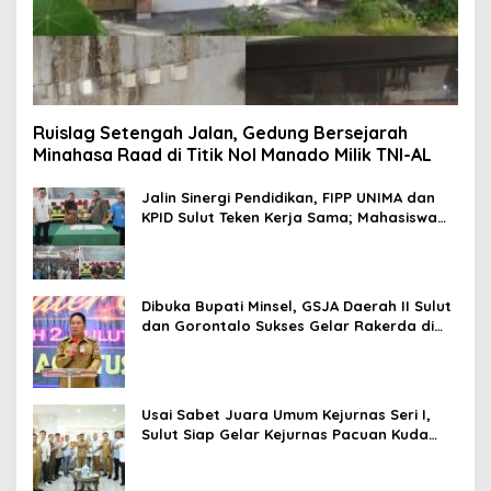
Ruislag Setengah Jalan, Gedung Bersejarah
Minahasa Raad di Titik Nol Manado Milik TNI-AL
Jalin Sinergi Pendidikan, FIPP UNIMA dan
KPID Sulut Teken Kerja Sama; Mahasiswa
Baru Antusias Serap Materi Literasi
Penyiaran
Dibuka Bupati Minsel, GSJA Daerah II Sulut
dan Gorontalo Sukses Gelar Rakerda di
Amurang
Usai Sabet Juara Umum Kejurnas Seri I,
Sulut Siap Gelar Kejurnas Pacuan Kuda
Seri II Piala Presiden di Tompaso