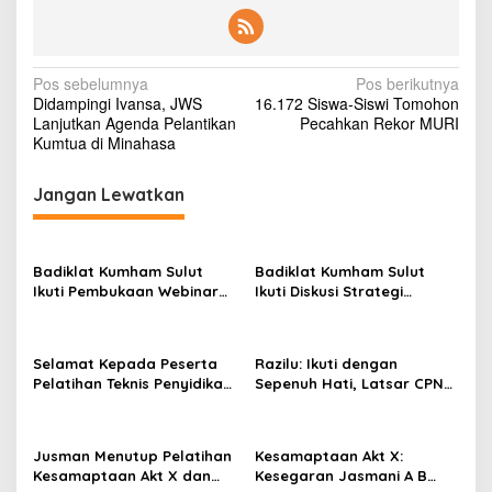
N
Pos sebelumnya
Pos berikutnya
Didampingi Ivansa, JWS
16.172 Siswa-Siswi Tomohon
a
Lanjutkan Agenda Pelantikan
Pecahkan Rekor MURI
v
Kumtua di Minahasa
i
Jangan Lewatkan
g
a
s
Badiklat Kumham Sulut
Badiklat Kumham Sulut
Ikuti Pembukaan Webinar
Ikuti Diskusi Strategi
i
Series III, Kenali Potensimu
Kebijakan Permenkumham
p
Maksimalkan Performamu
No 15 Tahun 2020
o
Selamat Kepada Peserta
Razilu: Ikuti dengan
Pelatihan Teknis Penyidikan
Sepenuh Hati, Latsar CPNS
s
Keimigrasian Tingkat Dasar
Hanya Bisa Diikuti 1 Kali
Akt III Badiklat Kumham
Sulut
Jusman Menutup Pelatihan
Kesamaptaan Akt X:
Kesamaptaan Akt X dan
Kesegaran Jasmani A B