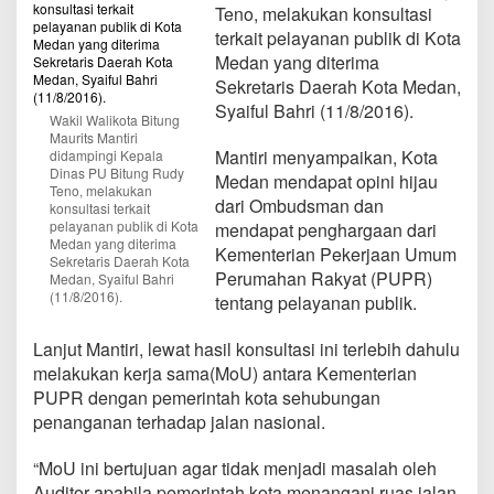
u
Teno, melakukan konsultasi
n
terkait pelayanan publik di Kota
g
Medan yang diterima
R
Sekretaris Daerah Kota Medan,
u
s
Syaiful Bahri (11/8/2016).
Wakil Walikota Bitung
a
Maurits Mantiri
k
Mantiri menyampaikan, Kota
didampingi Kepala
,
Dinas PU Bitung Rudy
Medan mendapat opini hijau
M
Teno, melakukan
dari Ombudsman dan
a
konsultasi terkait
pelayanan publik di Kota
n
mendapat penghargaan dari
Medan yang diterima
t
Kementerian Pekerjaan Umum
Sekretaris Daerah Kota
i
Perumahan Rakyat (PUPR)
Medan, Syaiful Bahri
r
(11/8/2016).
tentang pelayanan publik.
i
C
a
Lanjut Mantiri, lewat hasil konsultasi ini terlebih dahulu
r
melakukan kerja sama(MoU) antara Kementerian
i
PUPR dengan pemerintah kota sehubungan
S
penanganan terhadap jalan nasional.
o
l
u
“MoU ini bertujuan agar tidak menjadi masalah oleh
s
Auditor apabila pemerintah kota menangani ruas jalan