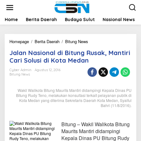
L
e
w
a
Home
Berita Daerah
Budaya Sulut
Nasional News
t
i
k
Homepage
/
Berita Daerah
/
Bitung News
J
e
a
k
Jalan Nasional di Bitung Rusak, Mantiri
l
o
a
n
Cari Solusi di Kota Medan
n
t
N
e
Cyber Admin
Agustus 12, 2016
Bitung News
a
n
s
i
Wakil Walikota Bitung Maurits Mantiri didampingi Kepala Dinas PU
o
Bitung Rudy Teno, melakukan konsultasi terkait pelayanan publik di
n
Kota Medan yang diterima Sekretaris Daerah Kota Medan, Syaiful
a
Bahri (11/8/2016).
l
d
i
Bitung – Wakil Walikota Bitung
B
Maurits Mantiri didampingi
i
Kepala Dinas PU Bitung Rudy
t