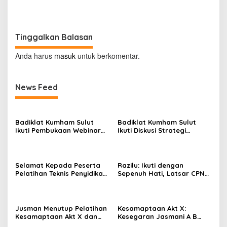
Membuka Pelatihan
dan Renang
Penyidikan Keimigrasian Akt
III
Tinggalkan Balasan
Anda harus
masuk
untuk berkomentar.
News Feed
Badiklat Kumham Sulut
Badiklat Kumham Sulut
Ikuti Pembukaan Webinar
Ikuti Diskusi Strategi
Series III, Kenali Potensimu
Kebijakan Permenkumham
Maksimalkan Performamu
No 15 Tahun 2020
Selamat Kepada Peserta
Razilu: Ikuti dengan
Pelatihan Teknis Penyidikan
Sepenuh Hati, Latsar CPNS
Keimigrasian Tingkat Dasar
Hanya Bisa Diikuti 1 Kali
Akt III Badiklat Kumham
Sulut
Jusman Menutup Pelatihan
Kesamaptaan Akt X:
Kesamaptaan Akt X dan
Kesegaran Jasmani A B
Membuka Pelatihan
dan Renang