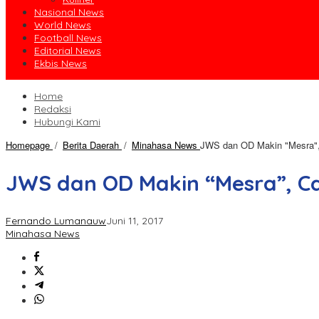
Nasional News
World News
Football News
Editorial News
Ekbis News
Home
Redaksi
Hubungi Kami
Homepage
/
Berita Daerah
/
Minahasa News
JWS dan OD Makin "Mesra", 
JWS dan OD Makin “Mesra”, Cal
Fernando Lumanauw
Juni 11, 2017
Minahasa News