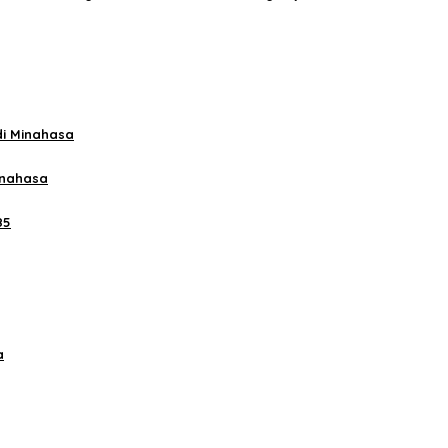
di Minahasa
inahasa
85
a