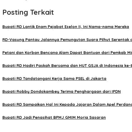
Posting Terkait
Bupati RD Lantik Enam Pejabat Eselon II, Ini Nama-nama Mereka
RD-Vasung Pantau Jalannya Pemungutan Suara Pilhut Serentak 
Petani dan Korban Bencana Alam Dapat Bantuan dari Pemkab M
Bupati RD Hadiri Paskah Bersama dan HUT GSJA di Indonesia ke-
Bupati RD Tandatangani Kerja Sama PSEL di Jakarta
Bupati Robby Dondokambey Terima Penghargaan dari IPDN
Bupati RD Sampaikan Hal Ini Kepada Jajaran Dalam Apel Perdan
Bupati RD Jadi Penasihat BPMJ GMIM Moria Sasaran