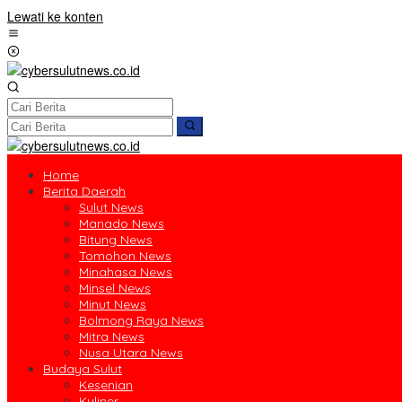
Lewati ke konten
Home
Berita Daerah
Sulut News
Manado News
Bitung News
Tomohon News
Minahasa News
Minsel News
Minut News
Bolmong Raya News
Mitra News
Nusa Utara News
Budaya Sulut
Kesenian
Kuliner