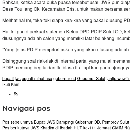
Bahkan, ketika acara buka puasa tersebut usai, JWS pun d
Desa Touliang Oki Kecamatan Eris, untuk makan bersama sem
Melihat hal ini, teka-teki siapa kira-kira yang bakal diusung 
Hal ini pun diperkuat statemen Ketua DPD PDIP Sulut OD, ke
diusungnya adalah calon yang memiliki latar belakang incum
“Yang jelas PDIP memprioritaskan yang akan diusung adalah B
Disinggung soal riak-riak di internal partai yang mulai meman
PDIP memang begitu dan itu biasa itu, tapi kan pada ujungn
bupati jws
bupati minahasa
gubernur od
Gubernur Sulut
jantje wowil
Ikuti Kami
Navigasi pos
Pos sebelumnya
Bupati JWS Dampingi Gubernur OD, Pemprov Sulut
Pos berikutnya
JWS Khadim di Ibadah HUT ke-111 Jemaat GMIM “Kalv