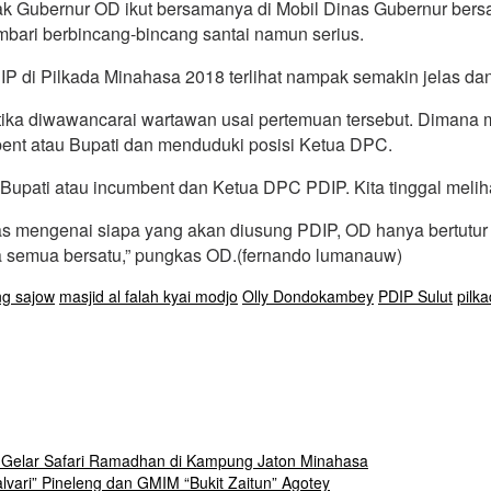
iajak Gubernur OD ikut bersamanya di Mobil Dinas Gubernur 
bari berbincang-bincang santai namun serius.
PDIP di Pilkada Minahasa 2018 terlihat nampak semakin jelas dan 
tika diwawancarai wartawan usai pertemuan tersebut. Dimana 
bent atau Bupati dan menduduki posisi Ketua DPC.
upati atau incumbent dan Ketua DPC PDIP. Kita tinggal meliha
as mengenai siapa yang akan diusung PDIP, OD hanya bertutur bah
ya semua bersatu,” pungkas OD.(fernando lumanauw)
ing sajow
masjid al falah kyai modjo
Olly Dondokambey
PDIP Sulut
pilk
 Gelar Safari Ramadhan di Kampung Jaton Minahasa
ari” Pineleng dan GMIM “Bukit Zaitun” Agotey