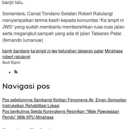
banjir lalu.
Sementara, Camat Tondano Selatan Robert Ratulangi
menyampaikan terima kasih kepada komunitas “Ka’ampit ni
JWS” yang sudah membantu membersihkan ruas-ruas jalan
serta megangkut sampah yang ada di jalan Tataaran Patar.
(fernando lumanuw)
banjir bandang
ka'ampit ni jws
kelurahan tataaran patar
Minahasa
robert ratulangi
Ikuti Kami
Navigasi pos
Pos sebelumnya
Sambangi Korban Fenomena Air, Eman-Sompotan
Instruksikan Rehabilitasi Lokasi
Pos berikutnya
Sekda Korengkeng Resmikan “Wale Pawowasan
Pemilu” Milik KPU Minahasa