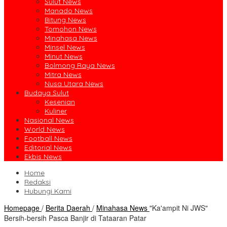
Sulut News
Manado News
Bitung News
Tomohon News
Minahasa News
Minsel News
Minut News
Bolmong Raya News
Mitra News
Nusa Utara News
Budaya Sulut
Kesenian
Kuliner
Nasional News
World News
Football News
Editorial News
Ekbis News
Home
Redaksi
Hubungi Kami
Homepage
/
Berita Daerah
/
Minahasa News
"Ka'ampit Ni JWS"
Bersih-bersih Pasca Banjir di Tataaran Patar