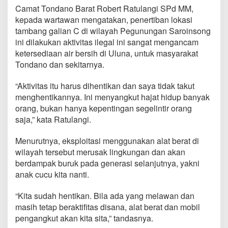
n
Camat Tondano Barat Robert Ratulangi SPd MM,
g
kepada wartawan mengatakan, penertiban lokasi
i
tambang galian C di wilayah Pegunungan Saroinsong
H
e
ini dilakukan aktivitas ilegal ini sangat mengancam
n
ketersediaan air bersih di Uluna, untuk masyarakat
t
Tondano dan sekitarnya.
i
k
“Aktivitas itu harus dihentikan dan saya tidak takut
a
n
menghentikannya. Ini menyangkut hajat hidup banyak
A
orang, bukan hanya kepentingan segelintir orang
k
saja,” kata Ratulangi.
t
i
Menurutnya, eksploitasi menggunakan alat berat di
v
i
wilayah tersebut merusak lingkungan dan akan
t
berdampak buruk pada generasi selanjutnya, yakni
a
anak cucu kita nanti.
s
G
“Kita sudah hentikan. Bila ada yang melawan dan
a
l
masih tetap beraktifitas disana, alat berat dan mobil
i
pengangkut akan kita sita,” tandasnya.
a