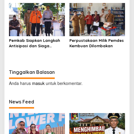
Tompaso Raya
Kegunaannya
Pemkab Siapkan Langkah
Perpustakaan Milik Pemdes
Antisipasi dan Siaga
Kembuan Dilombakan
Dampak El Nino di
Minahasa
Tinggalkan Balasan
Anda harus
masuk
untuk berkomentar.
News Feed