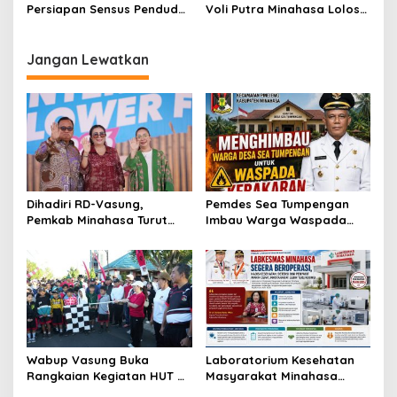
Persiapan Sensus Penduduk
Voli Putra Minahasa Lolos
2020 di Kecamatan
Semi Final
Tondano Barat
Jangan Lewatkan
Dihadiri RD-Vasung,
Pemdes Sea Tumpengan
Pemkab Minahasa Turut
Imbau Warga Waspada
Sukseskan TIFF 2026
Kebakaran
Wabup Vasung Buka
Laboratorium Kesehatan
Rangkaian Kegiatan HUT RI
Masyarakat Minahasa
ke-81 di Kecamatan
Segera Beroperasi, Ini