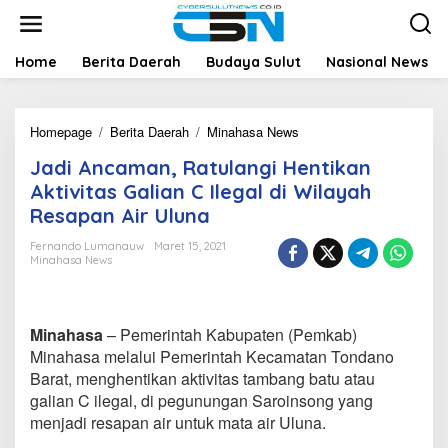
L
e
w
a
Home
Berita Daerah
Budaya Sulut
Nasional News
t
i
k
Homepage
/
Berita Daerah
/
Minahasa News
J
e
a
k
Jadi Ancaman, Ratulangi Hentikan
d
o
i
n
Aktivitas Galian C Ilegal di Wilayah
A
t
Resapan Air Uluna
n
e
c
n
Fernando Lumanauw
Maret 15, 2021
a
Minahasa News
m
a
n
,
Minahasa
– Pemerintah Kabupaten (Pemkab)
R
Minahasa melalui Pemerintah Kecamatan Tondano
a
Barat, menghentikan aktivitas tambang batu atau
t
galian C ilegal, di pegunungan Saroinsong yang
u
l
menjadi resapan air untuk mata air Uluna.
a