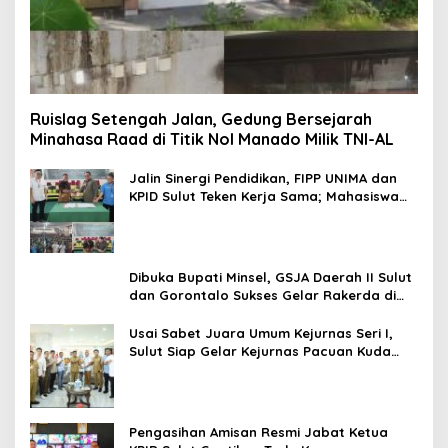
Ruislag Setengah Jalan, Gedung Bersejarah
Minahasa Raad di Titik Nol Manado Milik TNI-AL
Jalin Sinergi Pendidikan, FIPP UNIMA dan
KPID Sulut Teken Kerja Sama; Mahasiswa
Baru Antusias Serap Materi Literasi
Penyiaran
Dibuka Bupati Minsel, GSJA Daerah II Sulut
dan Gorontalo Sukses Gelar Rakerda di
Amurang
Usai Sabet Juara Umum Kejurnas Seri I,
Sulut Siap Gelar Kejurnas Pacuan Kuda
Seri II Piala Presiden di Tompaso
Pengasihan Amisan Resmi Jabat Ketua