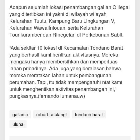
n
Adapun sejumlah lokasi penambangan galian C ilegal
C
yang ditertibkan ini yakni di wilayah wilayah
I
l
Kelurahan Tuutu, Kampung Baru Lingkungan V,
e
Kelurahan Wawalintouan, serta Kelurahan
g
Tounkuramber dan Rinegetan di Perkebunan Sabit.
a
l
“Ada sekitar 10 lokasi di Kecamatan Tondano Barat
d
i
yang berhasil kami hentikan aktivitasnya. Mereka
W
mengaku hanya membersihkan dan memperluas
i
lahan pribadinya. Ada juga yang beralasan bahwa
l
mereka meratakan lahan untuk pembangunan
a
perumahan. Tapi, itu tidak mempengaruhi niat kami
y
a
untuk menghentikan aktivitas penambangan ini,”
h
pungkasnya.(fernando lumanauw)
R
e
s
galian c
robert ratulangi
tondano barat
a
p
uluna
a
n
A