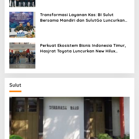
Transformasi Layanan Kas: BI Sulut
Bersama Mandiri dan SulutGo Luncurkan
Sentra Kas Mitra Utama, Jangkau Wilayah
Kepulauan
Perkuat Ekosistem Bisnis Indonesia Timur,
Hasjrat Toyota Luncurkan New Hilux
Generasi ke-9 di Manado
Sulut