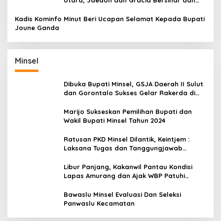
Utara, Jaedon dan Gracia Bersinar dan
Raih Gelar Bergengsi
Kadis Kominfo Minut Beri Ucapan Selamat Kepada Bupati
Joune Ganda
Minsel
Dibuka Bupati Minsel, GSJA Daerah II Sulut
dan Gorontalo Sukses Gelar Rakerda di
Amurang
Marijo Sukseskan Pemilihan Bupati dan
Wakil Bupati Minsel Tahun 2024
Ratusan PKD Minsel Dilantik, Keintjem :
Laksana Tugas dan Tanggungjawab
Dengan Baik
Libur Panjang, Kakanwil Pantau Kondisi
Lapas Amurang dan Ajak WBP Patuhi
Aturan Yang Berlaku
Bawaslu Minsel Evaluasi Dan Seleksi
Panwaslu Kecamatan