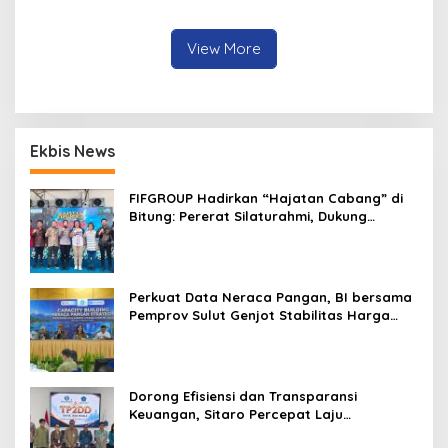
Minahasa
View More
Ekbis News
FIFGROUP Hadirkan “Hajatan Cabang” di
Bitung: Pererat Silaturahmi, Dukung
Ekonomi Lokal & Tawarkan Beragam
Promo Khusus
Perkuat Data Neraca Pangan, BI bersama
Pemprov Sulut Genjot Stabilitas Harga
dan Kendalikan Inflasi
Dorong Efisiensi dan Transparansi
Keuangan, Sitaro Percepat Laju
Digitalisasi Transaksi Bersama BI Sulut