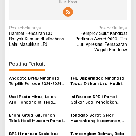
Ikuti Kami
i
r
U
l
u
N
Pos sebelumnya
Pos berikutnya
n
Hambat Pencairan DD,
Pemprov Sulut Kandidat
a
a
Banyak Kumtua di Minahasa
Paritrana Award 2020, Tim
v
Lalai Masukkan LPJ
Juri Apresiasi Pemaparan
Wagub Kandouw
i
g
Posting Terkait
a
s
Anggota DPRD Minahasa
THL Disperindag Minahasa
Terpilih Periode 2024-2029
Tewas Ditikam Usai Hadiri
i
Bakal Kenakan Baju Adat
Acara Pemakaman
p
Saat Dilantik
Usai Pesta Miras, Lelaki
Ini Respon DPD I Partai
Asal Tondano Ini Tega
Golkar Soal Penolakan
o
Tikam Temannya Sendiri
Hasil Muscam di Tondano
s
Barat
Enam Ketua Kelurahan
Tondano Barat Gelar
Tolak Hasil Muscam Partai
Musrenbang Kecamatan,
Golkar Tondano Barat di
Sembilan Kelurahan
Summer Eat Cafe
Sampaikan Usulan
BPS Minahasa Sosialisasi
Tumbangkan Bolmut, Bola