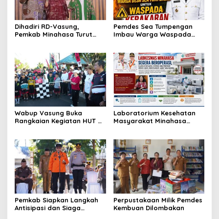
Dihadiri RD-Vasung,
Pemdes Sea Tumpengan
Pemkab Minahasa Turut
Imbau Warga Waspada
Sukseskan TIFF 2026
Kebakaran
Wabup Vasung Buka
Laboratorium Kesehatan
Rangkaian Kegiatan HUT RI
Masyarakat Minahasa
ke-81 di Kecamatan
Segera Beroperasi, Ini
Tompaso Raya
Kegunaannya
Pemkab Siapkan Langkah
Perpustakaan Milik Pemdes
Antisipasi dan Siaga
Kembuan Dilombakan
Dampak El Nino di